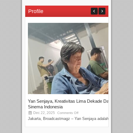
Profile
Yan Senjaya, Kreativitas Lima Dekade Dalam
Tam
Sinema Indonesia
Film
Dec 22, 2025
S
Comments Off
Jakarta, Broadcastmagz – Yan Senjaya adalah...
Beka
talen