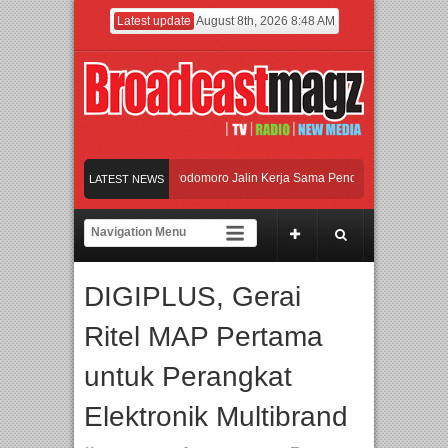
Latest update
August 8th, 2026 8:48 AM
UI dan Universitas Agung Podomoro Jalin Kerja Sama Pendidikan dan Riset untuk
LATEST NEWS
Meramaikan Jakarta dengan Ribuan Mainan dan Produk Bayi dari Seluruh Dunia, 
Menjadi Gerbang Inovasi dan Peluang Bisnis Industri Gifts dan Housewares Asia 
DIGIPLUS, Gerai
UI dan Universitas Agung Podomoro Jalin Kerja Sama Pendidikan dan Riset untuk
Ritel MAP Pertama
untuk Perangkat
Elektronik Multibrand