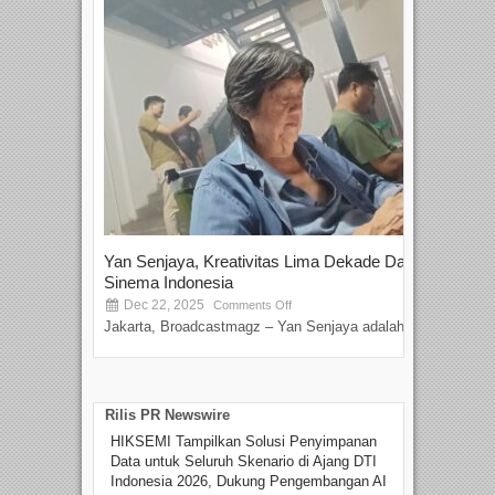
Yan Senjaya, Kreativitas Lima Dekade Dalam
Tam
Sinema Indonesia
Film
Dec 22, 2025
S
Comments Off
Jakarta, Broadcastmagz – Yan Senjaya adalah...
Beka
talen
Rilis PR Newswire
HIKSEMI Tampilkan Solusi Penyimpanan
Data untuk Seluruh Skenario di Ajang DTI
Indonesia 2026, Dukung Pengembangan AI