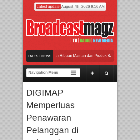
Latest update
August 7th, 2026 9:16 AM
Meramaikan Jakarta dengan Ribuan Mainan dan Produk Bayi dari Seluruh Dunia,
LATEST NEWS
Menjadi Gerbang Inovasi dan Peluang Bisnis Industri Gifts dan Housewares Asia
APMF 2026 Dorong Industri Beralih dari Kampanye ke Kolaborasi Jangka Panjan
DIGIMAP
Rayakan Perpaduan Warisan Dan Semangat Lokal, BIRKENSTOCK INDONESIA M
Memperluas
Meramaikan Jakarta dengan Ribuan Mainan dan Produk Bayi dari Seluruh Dunia,
Penawaran
Pelanggan di