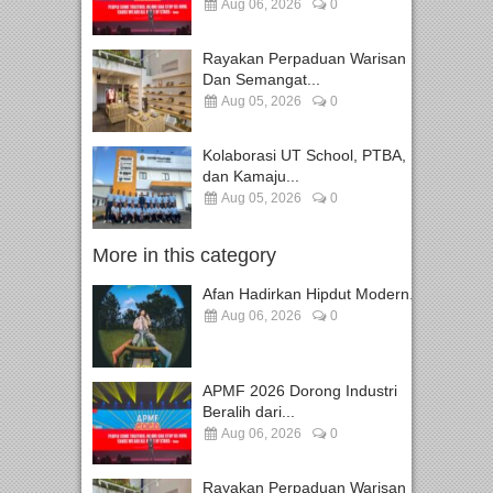
Aug 06, 2026
0
Rayakan Perpaduan Warisan
Dan Semangat...
Aug 05, 2026
0
Kolaborasi UT School, PTBA,
dan Kamaju...
Aug 05, 2026
0
More in this category
Afan Hadirkan Hipdut Modern...
Aug 06, 2026
0
APMF 2026 Dorong Industri
Beralih dari...
Aug 06, 2026
0
Rayakan Perpaduan Warisan