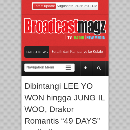
Latest update
August 6th, 2026 2:31 PM
PMF 2026 Dorong Industri Beralih dari Kampanye ke Kolaborasi Jangka Panjang
LATEST NEWS
NSTOCK INDONESIA Membuka Took di Ubud, Bali
tas SDM melalui Basic Mechanic Course
Dibintangi LEE YO
rcello Tahitoe dan Sandhy Sondoro
Afan Hadirkan Hipdut Modern “Jangan Ungki
WON hingga JUNG IL
WOO, Drakor
Romantis “49 DAYS”