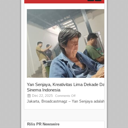
Yan Senjaya, Kreativitas Lima Dekade Dalam
Tam
Sinema Indonesia
Film
Dec 22, 2025
S
Comments Off
Jakarta, Broadcastmagz – Yan Senjaya adalah...
Beka
talen
Rilis PR Newswire