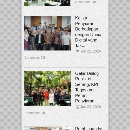
Comments Off
Ketika
Penyiaran
Berhadapan
dengan Dunia
Digital yang
Tak...
Jun 22, 2026
Comments Off
Gelar Dialog
Publik di
Serang, KPI
Tegaskan
Peran
Penyiaran
Jun 22, 2026
Comments Off
Pembinaan Isi