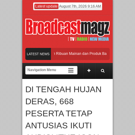
Latest update
August 7th, 2026 9:16 AM
Meramaikan Jakarta dengan Ribuan Mainan dan Produk Bayi dari Seluruh Dunia, I
LATEST NEWS
Menjadi Gerbang Inovasi dan Peluang Bisnis Industri Gifts dan Housewares Asia T
APMF 2026 Dorong Industri Beralih dari Kampanye ke Kolaborasi Jangka Panjang
DI TENGAH HUJAN
Rayakan Perpaduan Warisan Dan Semangat Lokal, BIRKENSTOCK INDONESIA Mem
DERAS, 668
Meramaikan Jakarta dengan Ribuan Mainan dan Produk Bayi dari Seluruh Dunia, I
PESERTA TETAP
ANTUSIAS IKUTI