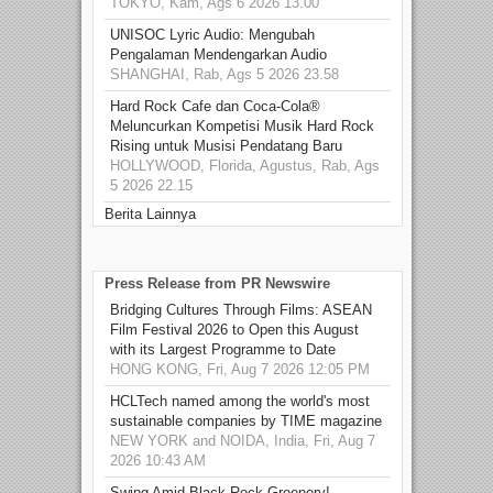
TOKYO, Kam, Ags 6 2026 13.00
UNISOC Lyric Audio: Mengubah
Pengalaman Mendengarkan Audio
SHANGHAI, Rab, Ags 5 2026 23.58
Hard Rock Cafe dan Coca-Cola®
Meluncurkan Kompetisi Musik Hard Rock
Rising untuk Musisi Pendatang Baru
HOLLYWOOD, Florida, Agustus, Rab, Ags
5 2026 22.15
Berita Lainnya
Press Release from PR Newswire
Bridging Cultures Through Films: ASEAN
Film Festival 2026 to Open this August
with its Largest Programme to Date
HONG KONG, Fri, Aug 7 2026 12:05 PM
HCLTech named among the world's most
sustainable companies by TIME magazine
NEW YORK and NOIDA, India, Fri, Aug 7
2026 10:43 AM
Swing Amid Black‑Rock Greenery!