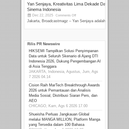
Yan Senjaya, Kreativitas Lima Dekade Dalam
Tam
Sinema Indonesia
Film
Dec 22, 2025
S
Comments Off
Jakarta, Broadcastmagz – Yan Senjaya adalah...
Beka
talen
Rilis PR Newswire
HIKSEMI Tampilkan Solusi Penyimpanan
Data untuk Seluruh Skenario di Ajang DTI
Indonesia 2026, Dukung Pengembangan AI
di Asia Tenggara
JAKARTA, Indonesia, Agustus, Jum, Ags
7 2026 04.14
Cision Raih MarTech Breakthrough Awards
2026 untuk Pemantauan dan Analisis
Media Sosial, Distribusi Siaran Pers, dan
AEO
CHICAGO, Kam, Ags 6 2026 17.00
Shueisha Perluas Jangkauan Global
melalui MANGA MILLION, Platform Manga
yang Tersedia dalam 100 Bahasa