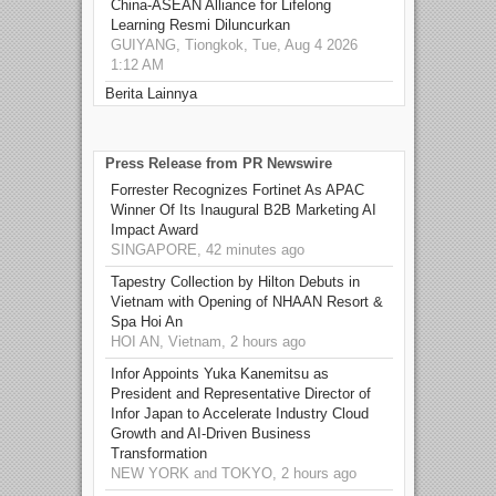
China-ASEAN Alliance for Lifelong
Learning Resmi Diluncurkan
GUIYANG, Tiongkok, Tue, Aug 4 2026
1:12 AM
Berita Lainnya
Press Release from PR Newswire
Forrester Recognizes Fortinet As APAC
Winner Of Its Inaugural B2B Marketing AI
Impact Award
SINGAPORE, 42 minutes ago
Tapestry Collection by Hilton Debuts in
Vietnam with Opening of NHAAN Resort &
Spa Hoi An
HOI AN, Vietnam, 2 hours ago
Infor Appoints Yuka Kanemitsu as
President and Representative Director of
Infor Japan to Accelerate Industry Cloud
Growth and AI-Driven Business
Transformation
NEW YORK and TOKYO, 2 hours ago