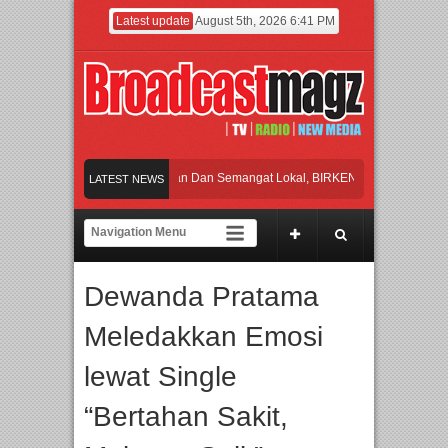
Latest update
August 5th, 2026 6:41 PM
Rayakan Perpaduan Warisan Dan Semangat Lokal, BIRKENSTOCK INDONESIA Mem
LATEST NEWS
Kolaborasi UT School, PTBA, dan Kamaju Tingkatkan Kualitas SDM melalui Basic
Twilite Orchestra Presents The Beatles & Queen – feat. Marcello Tahitoe dan Sand
Dewanda Pratama
Wawancara Eksklusif Pemain Sinetron Biarkan Hati Bicara, Febby Rastanty, Rang
Meledakkan Emosi
Rayakan Perpaduan Warisan Dan Semangat Lokal, BIRKENSTOCK INDONESIA Mem
lewat Single
“Bertahan Sakit,