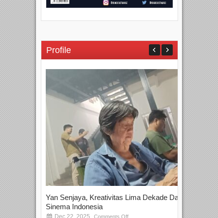
Profile
Yan Senjaya, Kreativitas Lima Dekade Dalam
Tam
Sinema Indonesia
Film
Dec 22, 2025
S
Comments Off