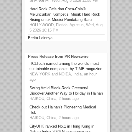
SHANGHAI, Wed, Aug 5 2026 11:58 PM
Hard Rock Cafe dan Coca-Cola®
Meluncurkan Kompetisi Musik Hard Rock
Rising untuk Musisi Pendatang Baru
HOLLYWOOD, Florida, Agustus, Wed, Aug
5 2026 10:15 PM
Berita Lainnya
Press Release from PR Newswire
HCLTech named among the world's most
sustainable companies by TIME magazine
NEW YORK and NOIDA, India, an hour
ago
Swing Amid Black‑Rock Greenery!
Discover Another Way to Holiday in Hainan
HAIKOU, China, 2 hours ago
Check out Hainan's Pioneering Medical
Hub
HAIKOU, China, 2 hours ago
CityUHK ranked No.1 in Hong Kong in
Nature Index 2026 Nanoscience and