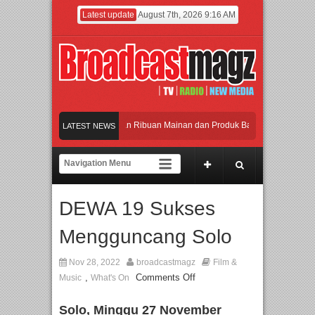
Latest update
August 7th, 2026 9:16 AM
Meramaikan Jakarta dengan Ribuan Mainan dan Produk Bayi dari Seluruh Dunia, 
LATEST NEWS
Menjadi Gerbang Inovasi dan Peluang Bisnis Industri Gifts dan Housewares Asia 
APMF 2026 Dorong Industri Beralih dari Kampanye ke Kolaborasi Jangka Panjang
DEWA 19 Sukses
Rayakan Perpaduan Warisan Dan Semangat Lokal, BIRKENSTOCK INDONESIA Me
Mengguncang Solo
Meramaikan Jakarta dengan Ribuan Mainan dan Produk Bayi dari Seluruh Dunia, 
Nov 28, 2022
broadcastmagz
Film &
,
Comments Off
Music
What's On
Solo,
Minggu 27 November