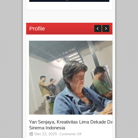
Profile
Yan Senjaya, Kreativitas Lima Dekade Dalam
Tam
Sinema Indonesia
Film
Dec 22, 2025
S
Comments Off