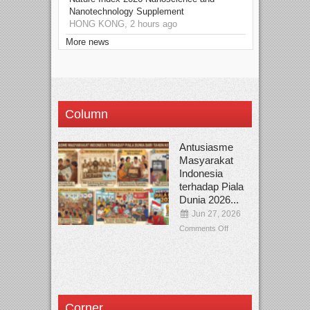
Nanotechnology Supplement
HONG KONG, 2 hours ago
More news
Column
Antusiasme
Masyarakat
Indonesia
terhadap Piala
Dunia 2026...
Jun 27, 2026
Comments Off
Corner