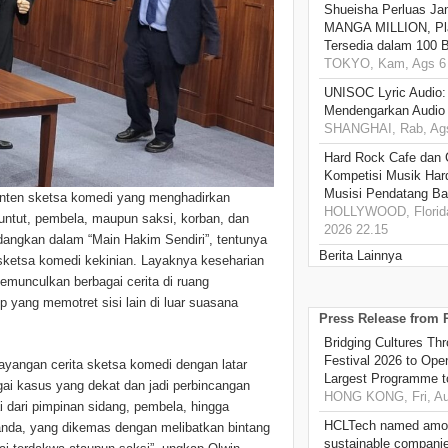
Shueisha Perluas Ja
MANGA MILLION, Pl
Tersedia dalam 100 
TOKYO, Kam, Ags 6 
UNISOC Lyric Audio
Mendengarkan Audio
SHANGHAI, Rab, Ags
Hard Rock Cafe dan
Kompetisi Musik Har
Musisi Pendatang Ba
onten sketsa komedi yang menghadirkan
HOLLYWOOD, Florida
untut, pembela, maupun saksi, korban, dan
2026 22.15
idangkan dalam “Main Hakim Sendiri”, tentunya
Berita Lainnya
a sketsa komedi kekinian. Layaknya keseharian
emunculkan berbagai cerita di ruang
p yang memotret sisi lain di luar suasana
Press Release from
Bridging Cultures T
Festival 2026 to Open
angan cerita sketsa komedi dengan latar
Largest Programme t
agai kasus yang dekat dan jadi perbincangan
HONG KONG, Fri, Au
 dari pimpinan sidang, pembela, hingga
HCLTech named amon
canda, yang dikemas dengan melibatkan bintang
sustainable compani