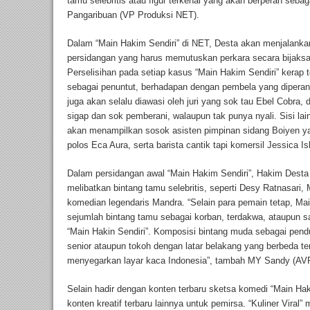
tamu selebritis atau figur terkenal yang akan berperan seba
Pangaribuan (VP Produksi NET).
Dalam “Main Hakim Sendiri” di NET, Desta akan menjalank
persidangan yang harus memutuskan perkara secara bijaksana,
Perselisihan pada setiap kasus “Main Hakim Sendiri” kerap t
sebagai penuntut, berhadapan dengan pembela yang diperan
juga akan selalu diawasi oleh juri yang sok tau Ebel Cobra
sigap dan sok pemberani, walaupun tak punya nyali. Sisi lai
akan menampilkan sosok asisten pimpinan sidang Boiyen ya
polos Eca Aura, serta barista cantik tapi komersil Jessica Is
Dalam persidangan awal “Main Hakim Sendiri”, Hakim Dest
melibatkan bintang tamu selebritis, seperti Desy Ratnasari, 
komedian legendaris Mandra. “Selain para pemain tetap, Ma
sejumlah bintang tamu sebagai korban, terdakwa, ataupun s
“Main Hakin Sendiri”. Komposisi bintang muda sebagai pend
senior ataupun tokoh dengan latar belakang yang berbeda t
menyegarkan layar kaca Indonesia”, tambah MY Sandy (AV
Selain hadir dengan konten terbaru sketsa komedi “Main Ha
konten kreatif terbaru lainnya untuk pemirsa. “Kuliner Viral” 