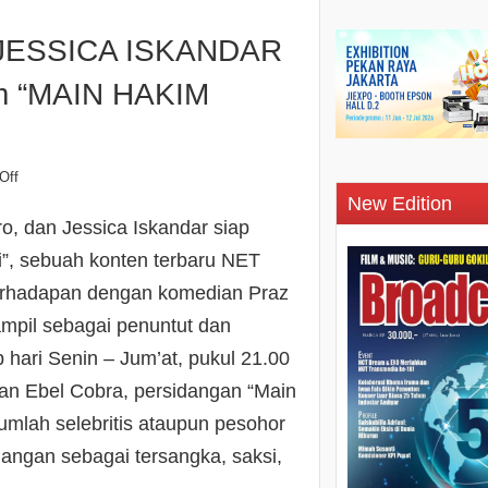
 JESSICA ISKANDAR
am “MAIN HAKIM
Off
New Edition
o, dan Jessica Iskandar siap
”, sebuah konten terbaru NET
erhadapan dengan komedian Praz
ampil sebagai penuntut dan
 hari Senin – Jum’at, pukul 21.00
dan Ebel Cobra, persidangan “Main
umlah selebritis ataupun pesohor
angan sebagai tersangka, saksi,