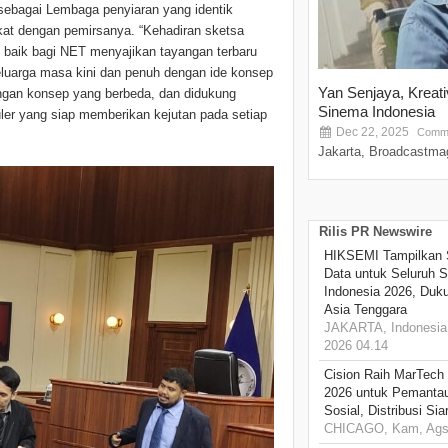
sebagai Lembaga penyiaran yang identik
kat dengan pemirsanya. “Kehadiran sketsa
 baik bagi NET menyajikan tayangan terbaru
luarga masa kini dan penuh dengan ide konsep
Yan Senjaya, Kreat
engan konsep yang berbeda, dan didukung
Sinema Indonesia
uler yang siap memberikan kejutan pada setiap
Dec 22, 2025
Comme
Jakarta, Broadcastmag
Rilis PR Newswire
HIKSEMI Tampilkan 
Data untuk Seluruh S
Indonesia 2026, Duk
Asia Tenggara
JAKARTA, Indonesia,
2026 04.14
Cision Raih MarTech
2026 untuk Pemantau
Sosial, Distribusi Si
CHICAGO, Kam, Ags 