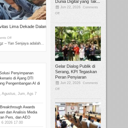
Dunia Digital yang Tak...
Jun 22, 2026
Comments
Off
ivitas Lima Dekade Dalam
Tamee Irelly Menjadi Juri Open Casti
Film Terbaru...
Sep 08, 2025
nts Off
Comments Off
z – Yan Senjaya adalah...
Bekasi, Broadcastmagz – Dalam upaya me
talenta...
Gelar Dialog Publik di
Serang, KPI Tegaskan
Solusi Penyimpanan
Peran Penyiaran
kenario di Ajang DTI
Jun 22, 2026
Comments
ung Pengembangan AI di
Off
 Agustus, Jum, Ags 7
 Breakthrough Awards
an dan Analisis Media
aran Pers, dan AEO
6 2026 17.00