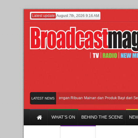
Latest update
August 7th, 2026 9:16 AM
Meramaikan Jakarta dengan Ribuan Mainan dan Produk Bayi dari Seluruh D
LATEST NEWS
WHAT’S ON
BEHIND THE SCENE
NEW
Y CHANNEL
FILM & MUSIC