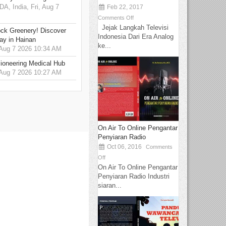
 India, Fri, Aug 7
Feb 22, 2017
Comments Off
Jejak Langkah Televisi
ck Greenery! Discover
Indonesia Dari Era Analog
ay in Hainan
ke...
 Aug 7 2026 10:34 AM
ioneering Medical Hub
 Aug 7 2026 10:27 AM
On Air To Online Pengantar
Penyiaran Radio
Oct 06, 2016
Comments
Off
On Air To Online Pengantar
Penyiaran Radio Industri
siaran...