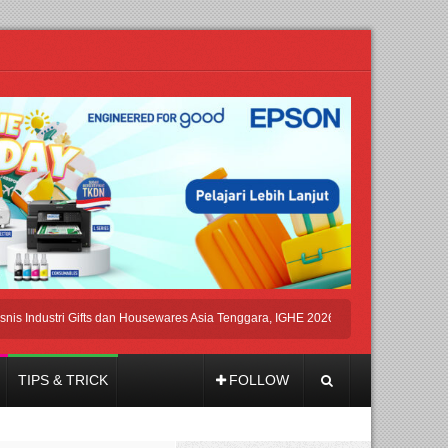
dustri Gifts dan Housewares Asia Tenggara, IGHE 2026 Kembali Digelar di Jakarta
TIPS & TRICK
FOLLOW