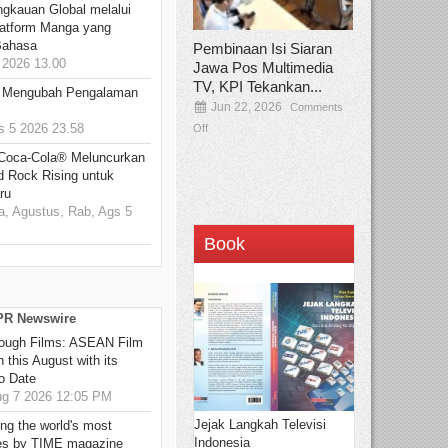
ngkauan Global melalui
atform Manga yang
Bahasa
Pembinaan Isi Siaran
2026 13.00
Jawa Pos Multimedia
TV, KPI Tekankan...
: Mengubah Pengalaman
Jun 22, 2026
Comments
 5 2026 23.58
Off
 Coca-Cola® Meluncurkan
d Rock Rising untuk
ru
, Agustus, Rab, Ags 5
Book
 PR Newswire
hrough Films: ASEAN Film
 this August with its
o Date
g 7 2026 12:05 PM
Jejak Langkah Televisi
g the world's most
Indonesia
es by TIME magazine