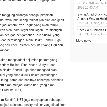
gai terdakwa ataupun saksi”, ungkap Olwin
NEW YORK and NOIDA,
2026 10:43 AM
Swing Amid Black‑Ro
an tanggungjawabnya sebagai pimpinan
Another Way to Holid
 walaupun sering terlihat plin-plan dan genit.
HAIKOU, China, Fri,
erjadi antara Praz Teguh yang akan tampil
kan oleh Indra Jegel dan Rigen. Persidangan
Check out Hainan's P
HAIKOU, China, Fri,
, dan petugas pengamanan Tora Sudiro, yang
n dari persidangan “Main Hakim Sendiri” juga
More news
ng sok kece, asisten penuntut yang lugu dan
kandar.
a akan menghadapi sejumlah perkara yang
Meriam Bellina, Rina Noose, Jirayut, dan
in Hakim Sendiri juga akan menghadirkan
aksi yang akan dikulik dalam persidangan
ukung utama dan hadirnya beberapa selebritis
entu akan menjadi warna baru yang akan
P Produksi NET).
kim Sendiri”, NET juga menyiapkan beberapa
menjadi salahsatu reality kuliner yang dihadirkan