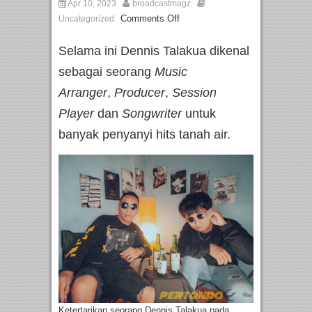
Apr 10, 2023
broadcastmagz
Comments Off
Uncategorized
Selama ini Dennis Talakua dikenal
sebagai seorang
Music
Arranger
,
Producer
,
Session
Player
dan
Songwriter
untuk
banyak penyanyi hits tanah air.
Ketertarikan seorang Dennis Talakua pada