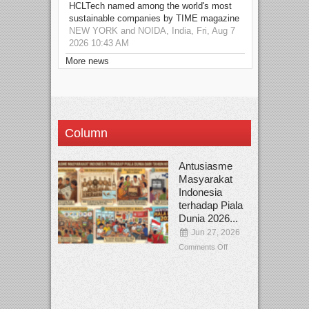
HCLTech named among the world's most
sustainable companies by TIME magazine
NEW YORK and NOIDA, India, Fri, Aug 7
2026 10:43 AM
More news
Column
Antusiasme
Masyarakat
Indonesia
terhadap Piala
Dunia 2026...
Jun 27, 2026
Comments Off