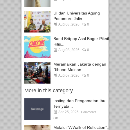
UI dan Universitas Agung
Podomoro Jalin...
Aug 08, 2026
0
Band Britpop Asal Bogor Piknik
Rilis...
Aug 08, 2026
0
Meramaikan Jakarta dengan
Ribuan Mainan...
Aug 07, 2026
0
More in this category
Insting dan Pengamatan Ibu
Ternyata...
Apr 25, 2026
Comments
Off
Melalui “A Walk of Reflection”,...