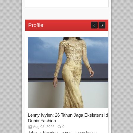
Profile
Lenny Ivylen: 26 Tahun Jaga Eksistensi di
Yan
Dunia Fashion...
Sin
Aug 08, 2026
0
D
Jakarta, Broadcastmagz – Lenny Ivylen
Jaka