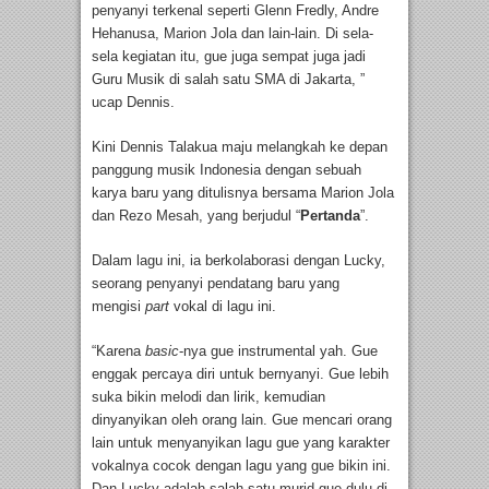
penyanyi terkenal seperti Glenn Fredly, Andre
Hehanusa, Marion Jola dan lain-lain. Di sela-
sela kegiatan itu, gue juga sempat juga jadi
Guru Musik di salah satu SMA di Jakarta, ”
ucap Dennis.
Kini Dennis Talakua maju melangkah ke depan
panggung musik Indonesia dengan sebuah
karya baru yang ditulisnya bersama Marion Jola
dan Rezo Mesah, yang berjudul “
Pertanda
”.
Dalam lagu ini, ia berkolaborasi dengan Lucky,
seorang penyanyi pendatang baru yang
mengisi
part
vokal di lagu ini.
“Karena
basic
-nya gue instrumental yah. Gue
enggak percaya diri untuk bernyanyi. Gue lebih
suka bikin melodi dan lirik, kemudian
dinyanyikan oleh orang lain. Gue mencari orang
lain untuk menyanyikan lagu gue yang karakter
vokalnya cocok dengan lagu yang gue bikin ini.
Dan Lucky adalah salah satu murid gue dulu di