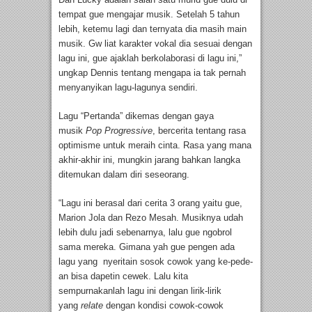
tempat gue mengajar musik. Setelah 5 tahun
lebih, ketemu lagi dan ternyata dia masih main
musik. Gw liat karakter vokal dia sesuai dengan
lagu ini, gue ajaklah berkolaborasi di lagu ini,”
ungkap Dennis tentang mengapa ia tak pernah
menyanyikan lagu-lagunya sendiri.
Lagu “Pertanda” dikemas dengan gaya
musik
Pop Progressive
, bercerita tentang rasa
optimisme untuk meraih cinta. Rasa yang mana
akhir-akhir ini, mungkin jarang bahkan langka
ditemukan dalam diri seseorang.
“Lagu ini berasal dari cerita 3 orang yaitu gue,
Marion Jola dan Rezo Mesah. Musiknya udah
lebih dulu jadi sebenarnya, lalu gue ngobrol
sama mereka. Gimana yah gue pengen ada
lagu yang nyeritain sosok cowok yang ke-pede-
an bisa dapetin cewek. Lalu kita
sempurnakanlah lagu ini dengan lirik-lirik
yang
relate
dengan kondisi cowok-cowok