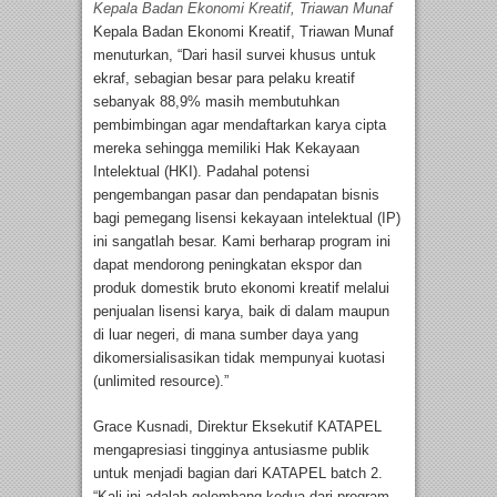
Kepala Badan Ekonomi Kreatif, Triawan Munaf
Kepala Badan Ekonomi Kreatif, Triawan Munaf
menuturkan, “Dari hasil survei khusus untuk
ekraf, sebagian besar para pelaku kreatif
sebanyak 88,9% masih membutuhkan
pembimbingan agar mendaftarkan karya cipta
mereka sehingga memiliki Hak Kekayaan
Intelektual (HKI). Padahal potensi
pengembangan pasar dan pendapatan bisnis
bagi pemegang lisensi kekayaan intelektual (IP)
ini sangatlah besar. Kami berharap program ini
dapat mendorong peningkatan ekspor dan
produk domestik bruto ekonomi kreatif melalui
penjualan lisensi karya, baik di dalam maupun
di luar negeri, di mana sumber daya yang
dikomersialisasikan tidak mempunyai kuotasi
(unlimited resource).”
Grace Kusnadi, Direktur Eksekutif KATAPEL
mengapresiasi tingginya antusiasme publik
untuk menjadi bagian dari KATAPEL batch 2.
“Kali ini adalah gelombang kedua dari program