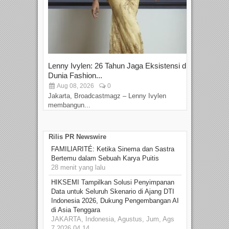
Lenny Ivylen: 26 Tahun Jaga Eksistensi di
Yan
Dunia Fashion...
Sin
Aug 08, 2026
0
D
Jakarta, Broadcastmagz – Lenny Ivylen
Jaka
membangun...
Rilis PR Newswire
FAMILIARITÉ: Ketika Sinema dan Sastra
Bertemu dalam Sebuah Karya Puitis
28 menit yang lalu
HIKSEMI Tampilkan Solusi Penyimpanan
Data untuk Seluruh Skenario di Ajang DTI
Indonesia 2026, Dukung Pengembangan AI
di Asia Tenggara
JAKARTA, Indonesia, Agustus, Jum, Ags
7 2026 04.14