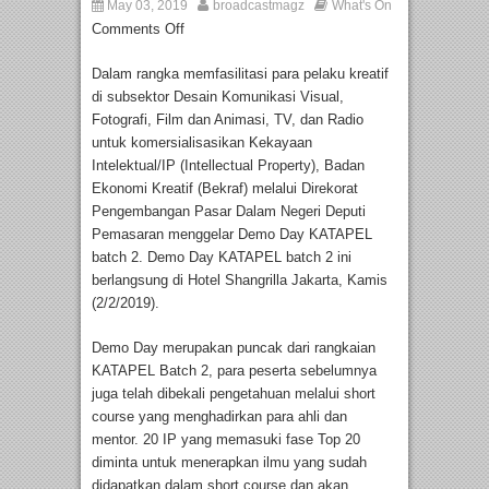
May 03, 2019
broadcastmagz
What's On
Comments Off
Dalam rangka memfasilitasi para pelaku kreatif
di subsektor Desain Komunikasi Visual,
Fotografi, Film dan Animasi, TV, dan Radio
untuk komersialisasikan Kekayaan
Intelektual/IP (Intellectual Property), Badan
Ekonomi Kreatif (Bekraf) melalui Direkorat
Pengembangan Pasar Dalam Negeri Deputi
Pemasaran menggelar Demo Day KATAPEL
batch 2. Demo Day KATAPEL batch 2 ini
berlangsung di Hotel Shangrilla Jakarta, Kamis
(2/2/2019).
Demo Day merupakan puncak dari rangkaian
KATAPEL Batch 2, para peserta sebelumnya
juga telah dibekali pengetahuan melalui short
course yang menghadirkan para ahli dan
mentor. 20 IP yang memasuki fase Top 20
diminta untuk menerapkan ilmu yang sudah
didapatkan dalam short course dan akan