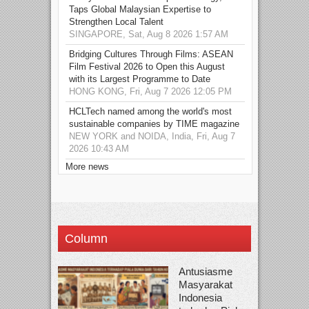
Taps Global Malaysian Expertise to
Strengthen Local Talent
SINGAPORE, Sat, Aug 8 2026 1:57 AM
Bridging Cultures Through Films: ASEAN
Film Festival 2026 to Open this August
with its Largest Programme to Date
HONG KONG, Fri, Aug 7 2026 12:05 PM
HCLTech named among the world's most
sustainable companies by TIME magazine
NEW YORK and NOIDA, India, Fri, Aug 7
2026 10:43 AM
More news
Column
Antusiasme
Masyarakat
Indonesia