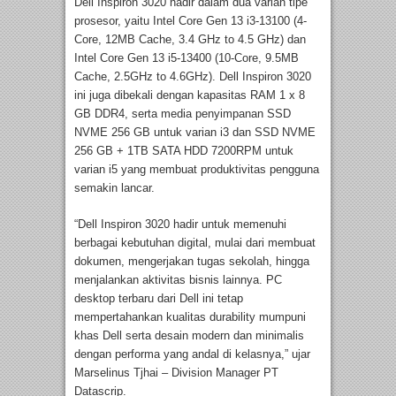
Dell Inspiron 3020 hadir dalam dua varian tipe
prosesor, yaitu Intel Core Gen 13 i3-13100 (4-
Core, 12MB Cache, 3.4 GHz to 4.5 GHz) dan
Intel Core Gen 13 i5-13400 (10-Core, 9.5MB
Cache, 2.5GHz to 4.6GHz). Dell Inspiron 3020
ini juga dibekali dengan kapasitas RAM 1 x 8
GB DDR4, serta media penyimpanan SSD
NVME 256 GB untuk varian i3 dan SSD NVME
256 GB + 1TB SATA HDD 7200RPM untuk
varian i5 yang membuat produktivitas pengguna
semakin lancar.
“Dell Inspiron 3020 hadir untuk memenuhi
berbagai kebutuhan digital, mulai dari membuat
dokumen, mengerjakan tugas sekolah, hingga
menjalankan aktivitas bisnis lainnya. PC
desktop terbaru dari Dell ini tetap
mempertahankan kualitas durability mumpuni
khas Dell serta desain modern dan minimalis
dengan performa yang andal di kelasnya,” ujar
Marselinus Tjhai – Division Manager PT
Datascrip.