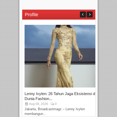
Profile
Lenny Ivylen: 26 Tahun Jaga Eksistensi di
Yan
Dunia Fashion...
Sin
Aug 08, 2026
0
D
Jakarta, Broadcastmagz – Lenny Ivylen
Jaka
membangun...