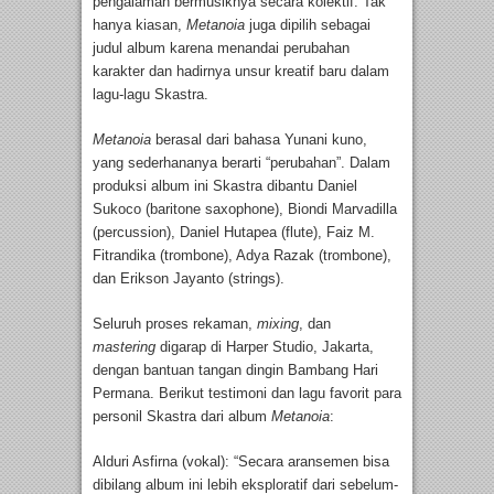
pengalaman bermusiknya secara kolektif. Tak
hanya kiasan,
Metanoia
juga dipilih sebagai
judul album karena menandai perubahan
karakter dan hadirnya unsur kreatif baru dalam
lagu-lagu Skastra.
Metanoia
berasal dari bahasa Yunani kuno,
yang sederhananya berarti “perubahan”. Dalam
produksi album ini Skastra dibantu Daniel
Sukoco (baritone saxophone), Biondi Marvadilla
(percussion), Daniel Hutapea (flute), Faiz M.
Fitrandika (trombone), Adya Razak (trombone),
dan Erikson Jayanto (strings).
Seluruh proses rekaman,
mixing
, dan
mastering
digarap di Harper Studio, Jakarta,
dengan bantuan tangan dingin Bambang Hari
Permana. Berikut testimoni dan lagu favorit para
personil Skastra dari album
Metanoia
:
Alduri Asfirna (vokal): “Secara aransemen bisa
dibilang album ini lebih eksploratif dari sebelum-