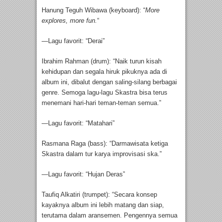
Hanung Teguh Wibawa (keyboard): “
More
explores, more fun.
“
—Lagu favorit: “Derai”
Ibrahim Rahman (drum): “Naik turun kisah
kehidupan dan segala hiruk pikuknya ada di
album ini, dibalut dengan saling-silang berbagai
genre. Semoga lagu-lagu Skastra bisa terus
menemani hari-hari teman-teman semua.”
—Lagu favorit: “Matahari”
Rasmana Raga (bass): “Darmawisata ketiga
Skastra dalam tur karya improvisasi ska.”
—Lagu favorit: “Hujan Deras”
Taufiq Alkatiri (trumpet): “Secara konsep
kayaknya album ini lebih matang dan siap,
terutama dalam aransemen. Pengennya semua