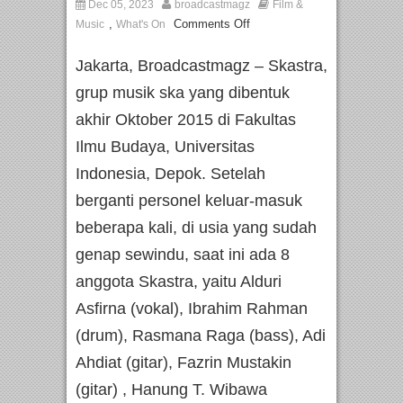
Dec 05, 2023
broadcastmagz
Film &
,
Comments Off
Music
What's On
Jakarta, Broadcastmagz – Skastra,
grup musik ska yang dibentuk
akhir Oktober 2015 di Fakultas
Ilmu Budaya, Universitas
Indonesia, Depok. Setelah
berganti personel keluar-masuk
beberapa kali, di usia yang sudah
genap sewindu, saat ini ada 8
anggota Skastra, yaitu Alduri
Asfirna (vokal), Ibrahim Rahman
(drum), Rasmana Raga (bass), Adi
Ahdiat (gitar), Fazrin Mustakin
(gitar) , Hanung T. Wibawa