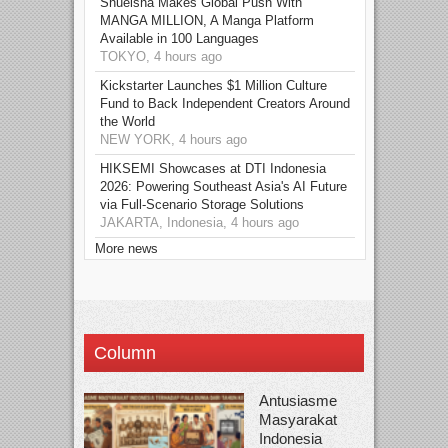
Shueisha Makes Global Push With
MANGA MILLION, A Manga Platform
Available in 100 Languages
TOKYO, 4 hours ago
Kickstarter Launches $1 Million Culture
Fund to Back Independent Creators Around
the World
NEW YORK, 4 hours ago
HIKSEMI Showcases at DTI Indonesia
2026: Powering Southeast Asia's AI Future
via Full‑Scenario Storage Solutions
JAKARTA, Indonesia, 4 hours ago
More news
Column
Antusiasme
Masyarakat
Indonesia