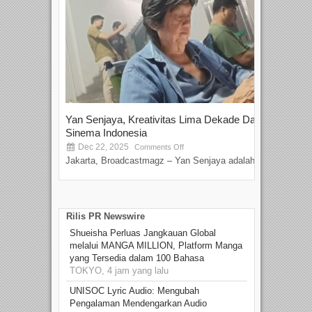
Yan Senjaya, Kreativitas Lima Dekade Dalam
Tam
Sinema Indonesia
Film
Dec 22, 2025
S
Comments Off
Jakarta, Broadcastmagz – Yan Senjaya adalah...
Beka
talen
Rilis PR Newswire
Shueisha Perluas Jangkauan Global
melalui MANGA MILLION, Platform Manga
yang Tersedia dalam 100 Bahasa
TOKYO, 4 jam yang lalu
UNISOC Lyric Audio: Mengubah
Pengalaman Mendengarkan Audio