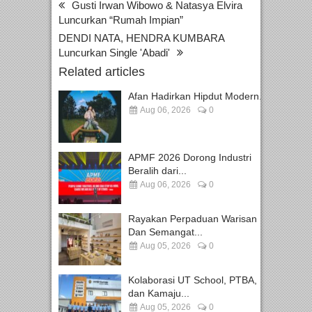
Gusti Irwan Wibowo & Natasya Elvira
Luncurkan “Rumah Impian”
DENDI NATA, HENDRA KUMBARA
Luncurkan Single 'Abadi'
Related articles
Afan Hadirkan Hipdut Modern...
Aug 06, 2026
0
APMF 2026 Dorong Industri
Beralih dari...
Aug 06, 2026
0
Rayakan Perpaduan Warisan
Dan Semangat...
Aug 05, 2026
0
Kolaborasi UT School, PTBA,
dan Kamaju...
Aug 05, 2026
0