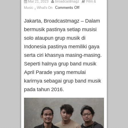
Mar 21, 2023
broadcastmagz
Film &
,
Comments Off
Music
What's On
Jakarta, Broadcastmagz – Dalam
bermusik pastinya setiap musisi
solo ataupun grup musik di
Indonesia pastinya memiliki gaya
serta ciri khasnya masing-masing.
Seperti halnya grup band musik
April Parade yang memulai
karirnya sebagai grup band musik
pada tahun 2016.