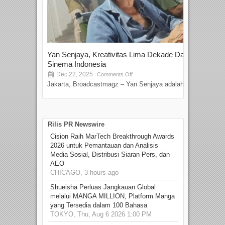
Yan Senjaya, Kreativitas Lima Dekade Dalam
Tam
Sinema Indonesia
Film
Dec 22, 2025
S
Comments Off
Jakarta, Broadcastmagz – Yan Senjaya adalah...
Beka
talen
Rilis PR Newswire
Cision Raih MarTech Breakthrough Awards
2026 untuk Pemantauan dan Analisis
Media Sosial, Distribusi Siaran Pers, dan
AEO
CHICAGO, 3 hours ago
Shueisha Perluas Jangkauan Global
melalui MANGA MILLION, Platform Manga
yang Tersedia dalam 100 Bahasa
TOKYO, Thu, Aug 6 2026 1:00 PM