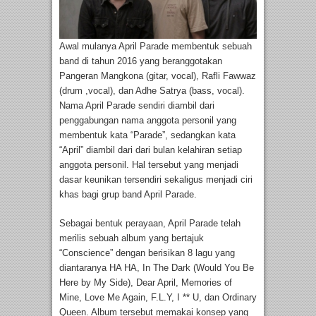
Awal mulanya April Parade membentuk sebuah
band di tahun 2016 yang beranggotakan
Pangeran Mangkona (gitar, vocal), Rafli Fawwaz
(drum ,vocal), dan Adhe Satrya (bass, vocal).
Nama April Parade sendiri diambil dari
penggabungan nama anggota personil yang
membentuk kata “Parade”, sedangkan kata
“April” diambil dari dari bulan kelahiran setiap
anggota personil. Hal tersebut yang menjadi
dasar keunikan tersendiri sekaligus menjadi ciri
khas bagi grup band April Parade.
Sebagai bentuk perayaan, April Parade telah
merilis sebuah album yang bertajuk
“Conscience” dengan berisikan 8 lagu yang
diantaranya HA HA, In The Dark (Would You Be
Here by My Side), Dear April, Memories of
Mine, Love Me Again, F.L.Y, I ** U, dan Ordinary
Queen. Album tersebut memakai konsep yang