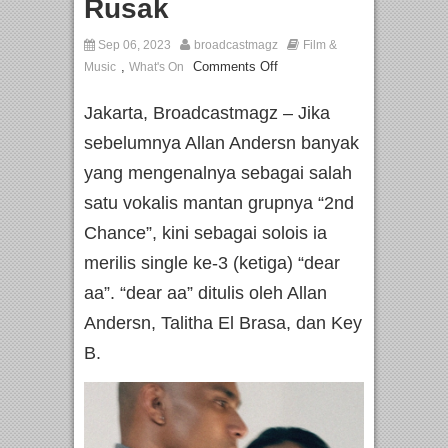
Rusak
Sep 06, 2023
broadcastmagz
Film &
,
Comments Off
Music
What's On
Jakarta, Broadcastmagz – Jika
sebelumnya Allan Andersn banyak
yang mengenalnya sebagai salah
satu vokalis mantan grupnya “2nd
Chance”, kini sebagai solois ia
merilis single ke-3 (ketiga) “dear
aa”. “dear aa” ditulis oleh Allan
Andersn, Talitha El Brasa, dan Key
B.