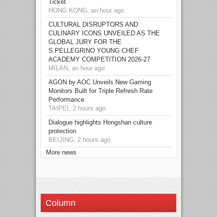
Ticket
HONG KONG, an hour ago
CULTURAL DISRUPTORS AND
CULINARY ICONS UNVEILED AS THE
GLOBAL JURY FOR THE
S.PELLEGRINO YOUNG CHEF
ACADEMY COMPETITION 2026-27
MILAN, an hour ago
AGON by AOC Unveils New Gaming
Monitors Built for Triple Refresh Rate
Performance
TAIPEI, 2 hours ago
Dialogue highlights Hongshan culture
protection
BEIJING, 2 hours ago
More news
Column