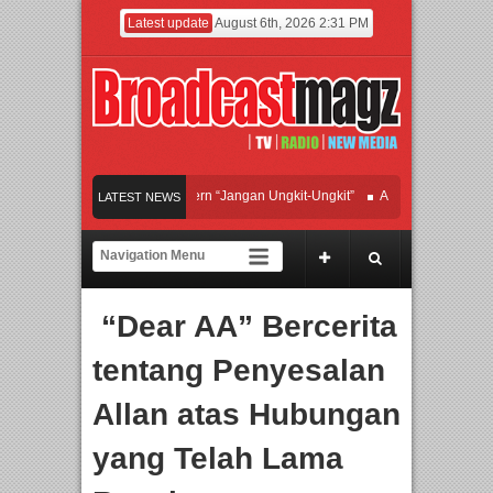
Latest update
August 6th, 2026 2:31 PM
Afan Hadirkan Hipdut Modern “Jangan Ungkit-Ungkit”
APMF 2026 Dorong Indus
LATEST NEWS
Rayakan Perpaduan Warisan Dan Semangat Lokal, BIRKENSTOCK INDONESIA Me
Kolaborasi UT School, PTBA, dan Kamaju Tingkatkan Kualitas SDM melalui Basic
“Dear AA” Bercerita
Twilite Orchestra Presents The Beatles & Queen – feat. Marcello Tahitoe dan San
tentang Penyesalan
Allan atas Hubungan
yang Telah Lama