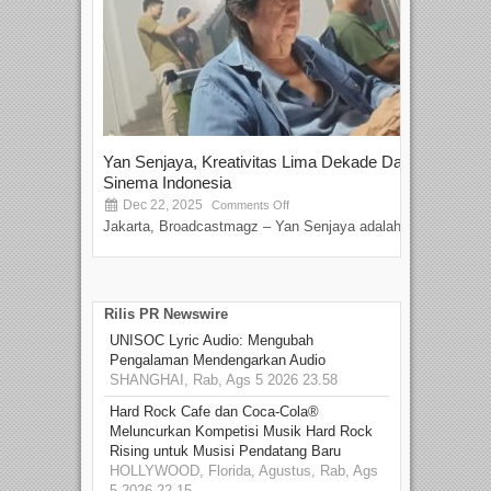
Yan Senjaya, Kreativitas Lima Dekade Dalam
Tam
Sinema Indonesia
Film
Dec 22, 2025
S
Comments Off
Jakarta, Broadcastmagz – Yan Senjaya adalah...
Beka
talen
Rilis PR Newswire
UNISOC Lyric Audio: Mengubah
Pengalaman Mendengarkan Audio
SHANGHAI, Rab, Ags 5 2026 23.58
Hard Rock Cafe dan Coca-Cola®
Meluncurkan Kompetisi Musik Hard Rock
Rising untuk Musisi Pendatang Baru
HOLLYWOOD, Florida, Agustus, Rab, Ags
5 2026 22.15