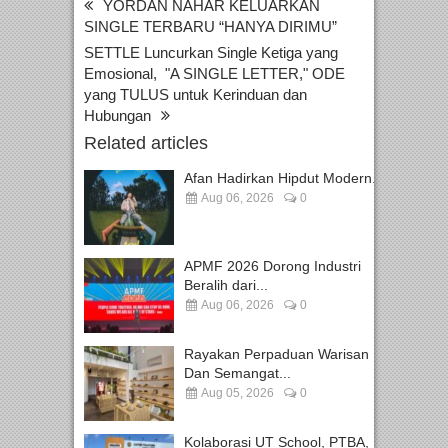
YORDAN NAHAR KELUARKAN
SINGLE TERBARU “HANYA DIRIMU”
SETTLE Luncurkan Single Ketiga yang
Emosional, "A SINGLE LETTER," ODE
yang TULUS untuk Kerinduan dan
Hubungan
Related articles
Afan Hadirkan Hipdut Modern...
Aug 06, 2026
0
APMF 2026 Dorong Industri
Beralih dari...
Aug 06, 2026
0
Rayakan Perpaduan Warisan
Dan Semangat...
Aug 05, 2026
0
Kolaborasi UT School, PTBA,