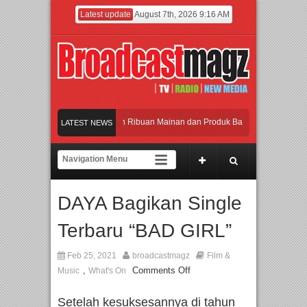
Latest update
August 7th, 2026 9:16 AM
eramaikan Jakarta dengan Ribuan Mainan dan Produk Bayi dari Seluruh Dunia, I
LATEST NEWS
enjadi Gerbang Inovasi dan Peluang Bisnis Industri Gifts dan Housewares Asia T
PMF 2026 Dorong Industri Beralih dari Kampanye ke Kolaborasi Jangka Panjang
DAYA Bagikan Single
Rayakan Perpaduan Warisan Dan Semangat Lokal, BIRKENSTOCK INDONESIA Mem
Terbaru “BAD GIRL”
eramaikan Jakarta dengan Ribuan Mainan dan Produk Bayi dari Seluruh Dunia, I
Feb 25, 2021
broadcastmagz
Film &
,
Comments Off
Music
What's On
Setelah kesuksesannya di tahun