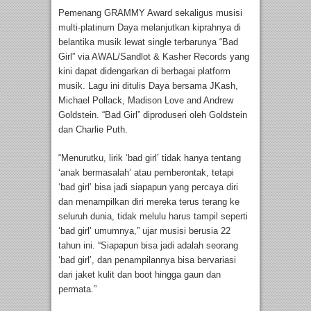
Pemenang GRAMMY Award sekaligus musisi
multi-platinum Daya melanjutkan kiprahnya di
belantika musik lewat single terbarunya “Bad
Girl” via AWAL/Sandlot & Kasher Records yang
kini dapat didengarkan di berbagai platform
musik. Lagu ini ditulis Daya bersama JKash,
Michael Pollack, Madison Love and Andrew
Goldstein. “Bad Girl” diproduseri oleh Goldstein
dan Charlie Puth.
“Menurutku, lirik ‘bad girl’ tidak hanya tentang
‘anak bermasalah’ atau pemberontak, tetapi
‘bad girl’ bisa jadi siapapun yang percaya diri
dan menampilkan diri mereka terus terang ke
seluruh dunia, tidak melulu harus tampil seperti
‘bad girl’ umumnya,” ujar musisi berusia 22
tahun ini. “Siapapun bisa jadi adalah seorang
‘bad girl’, dan penampilannya bisa bervariasi
dari jaket kulit dan boot hingga gaun dan
permata.”