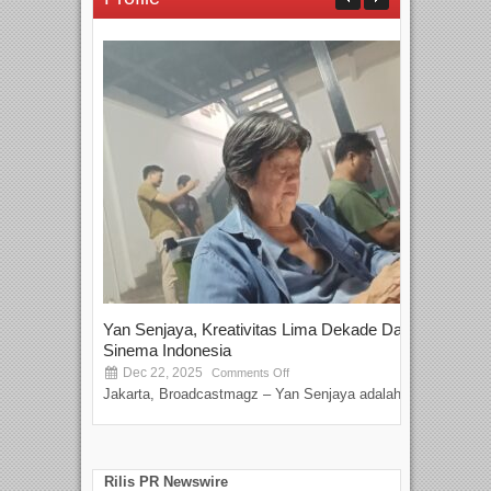
Yan Senjaya, Kreativitas Lima Dekade Dalam
Tam
Sinema Indonesia
Film
Dec 22, 2025
S
Comments Off
Jakarta, Broadcastmagz – Yan Senjaya adalah...
Beka
talen
Rilis PR Newswire