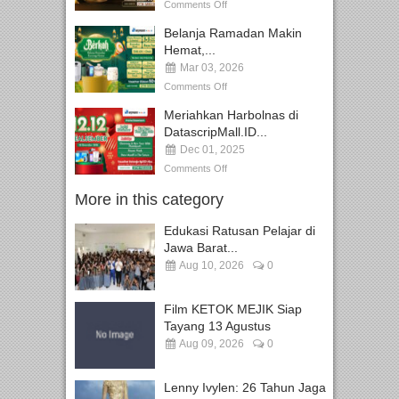
Comments Off
Belanja Ramadan Makin
Hemat,...
Mar 03, 2026
Comments Off
Meriahkan Harbolnas di
DatascripMall.ID...
Dec 01, 2025
Comments Off
More in this category
Edukasi Ratusan Pelajar di
Jawa Barat...
Aug 10, 2026
0
Film KETOK MEJIK Siap
Tayang 13 Agustus
Aug 09, 2026
0
Lenny Ivylen: 26 Tahun Jaga