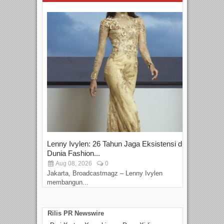
Lenny Ivylen: 26 Tahun Jaga Eksistensi di
Yan
Dunia Fashion...
Sin
Aug 08, 2026
0
D
Jakarta, Broadcastmagz – Lenny Ivylen
Jaka
membangun...
Rilis PR Newswire