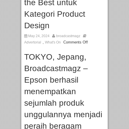
the Best untuk
Kategori Product
Design
May 24, 2024
broadcastmagz
,
Comments Off
Advertorial
What's On
TOKYO, Jepang,
Broadcastmagz –
Epson berhasil
menempatkan
sejumlah produk
unggulannya menjadi
peraih beragam