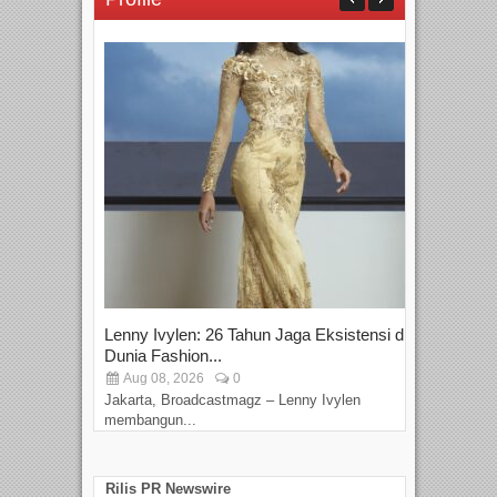
Lenny Ivylen: 26 Tahun Jaga Eksistensi di
Yan
Dunia Fashion...
Sin
Aug 08, 2026
0
D
Jakarta, Broadcastmagz – Lenny Ivylen
Jaka
membangun...
Rilis PR Newswire