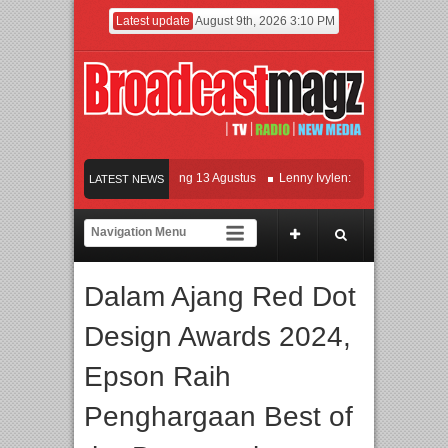
Latest update
August 9th, 2026 3:10 PM
m KETOK MEJIK Siap Tayang 13 Agustus
Lenny Ivylen: 26 Tahun Jaga Eksisten
LATEST NEWS
dan Universitas Agung Podomoro Jalin Kerja Sama Pendidikan dan Riset untuk Ce
amaikan Jakarta dengan Ribuan Mainan dan Produk Bayi dari Seluruh Dunia, IBTE
Dalam Ajang Red Dot
Design Awards 2024,
Epson Raih
Penghargaan Best of