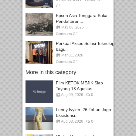
Off
Epson Asia Tenggara Buka
Pendaftaran...
May 08, 2026
Comments Off
Perkuat Akses Solusi Teknologi
bagi...
Mar 31, 2026
Comments Off
More in this category
Film KETOK MEJIK Siap
Tayang 13 Agustus
Aug 09, 2026
0
Lenny Ivylen: 26 Tahun Jaga
Eksistensi...
Aug 08, 2026
0