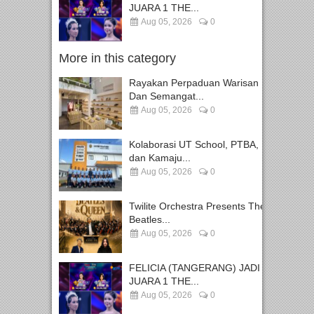
JUARA 1 THE...
Aug 05, 2026
0
More in this category
Rayakan Perpaduan Warisan
Dan Semangat...
Aug 05, 2026
0
Kolaborasi UT School, PTBA,
dan Kamaju...
Aug 05, 2026
0
Twilite Orchestra Presents The
Beatles...
Aug 05, 2026
0
FELICIA (TANGERANG) JADI
JUARA 1 THE...
Aug 05, 2026
0