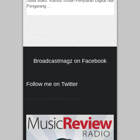
Judul Buku: Kamus Istilah Penyiaran Digital Nama
Pengarang:...
Broadcastmagz on Facebook
Follow me on Twitter
Tweets von @"broadcastmagz"