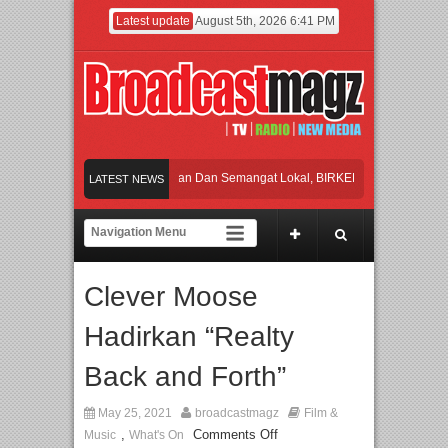
Latest update
August 5th, 2026 6:41 PM
Rayakan Perpaduan Warisan Dan Semangat Lokal, BIRKENSTOCK INDONESIA Me
LATEST NEWS
Kolaborasi UT School, PTBA, dan Kamaju Tingkatkan Kualitas SDM melalui Basic
Twilite Orchestra Presents The Beatles & Queen – feat. Marcello Tahitoe dan San
Clever Moose
Wawancara Eksklusif Pemain Sinetron Biarkan Hati Bicara, Febby Rastanty, Rang
Hadirkan “Realty
Rayakan Perpaduan Warisan Dan Semangat Lokal, BIRKENSTOCK INDONESIA Me
Back and Forth”
May 25, 2021
broadcastmagz
Film &
,
Comments Off
Music
What's On