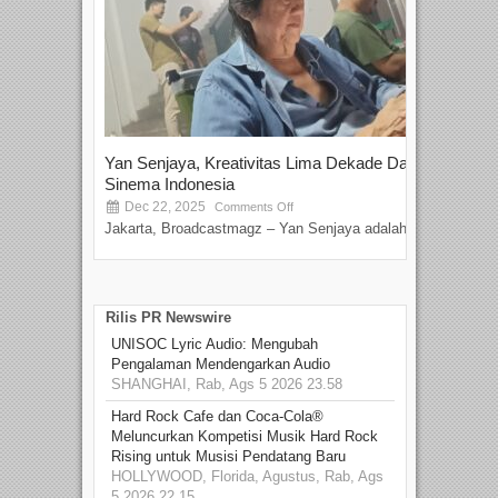
Yan Senjaya, Kreativitas Lima Dekade Dalam
Tam
Sinema Indonesia
Film
Dec 22, 2025
S
Comments Off
Jakarta, Broadcastmagz – Yan Senjaya adalah...
Beka
talen
Rilis PR Newswire
UNISOC Lyric Audio: Mengubah
Pengalaman Mendengarkan Audio
SHANGHAI, Rab, Ags 5 2026 23.58
Hard Rock Cafe dan Coca-Cola®
Meluncurkan Kompetisi Musik Hard Rock
Rising untuk Musisi Pendatang Baru
HOLLYWOOD, Florida, Agustus, Rab, Ags
5 2026 22.15