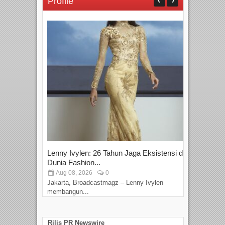
Profile
Lenny Ivylen: 26 Tahun Jaga Eksistensi di
Yan
Dunia Fashion...
Sin
Aug 08, 2026
0
D
Jakarta, Broadcastmagz – Lenny Ivylen
Jaka
membangun...
Rilis PR Newswire