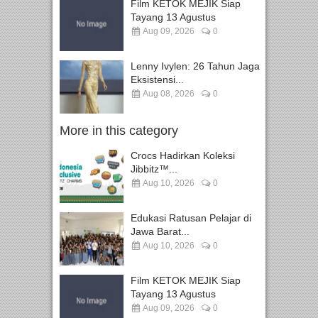
Film KETOK MEJIK Siap
Tayang 13 Agustus
Aug 09, 2026
0
Lenny Ivylen: 26 Tahun Jaga
Eksistensi...
Aug 08, 2026
0
More in this category
Crocs Hadirkan Koleksi
Jibbitz™...
Aug 10, 2026
0
Edukasi Ratusan Pelajar di
Jawa Barat...
Aug 10, 2026
0
Film KETOK MEJIK Siap
Tayang 13 Agustus
Aug 09, 2026
0