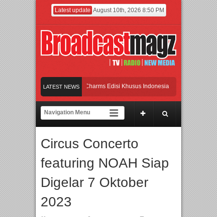
Latest update
August 10th, 2026 8:50 PM
adirkan Koleksi Jibbitz™ Charms Edisi Khusus Indonesia
LATEST NEWS
 Ratusan Pelajar di Jawa Barat tentang Keselamatan Berkendara, inDrive Sukses
vylen: 26 Tahun Jaga Eksistensi di Dunia Fashion lewat Karya
UI dan Universi
Circus Concerto
adirkan Koleksi Jibbitz™ Charms Edisi Khusus Indonesia
featuring NOAH Siap
Digelar 7 Oktober
2023