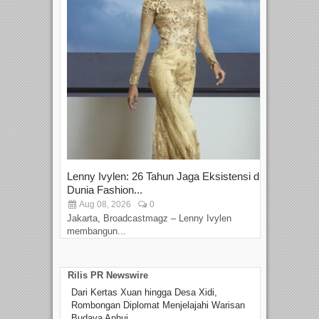
Lenny Ivylen: 26 Tahun Jaga Eksistensi di
Yan
Dunia Fashion...
Sin
Aug 08, 2026
0
D
Jakarta, Broadcastmagz – Lenny Ivylen
Jaka
membangun...
Rilis PR Newswire
Dari Kertas Xuan hingga Desa Xidi,
Rombongan Diplomat Menjelajahi Warisan
Budaya Anhui