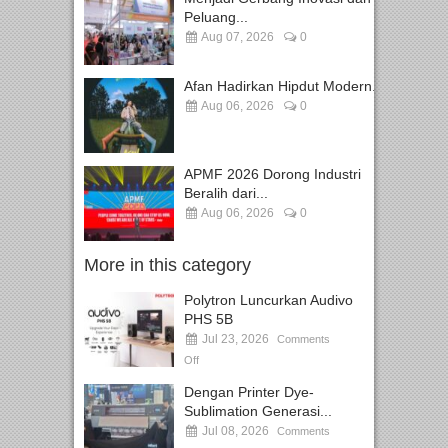
Peluang...
Aug 07, 2026
0
Afan Hadirkan Hipdut Modern...
Aug 06, 2026
0
APMF 2026 Dorong Industri
Beralih dari...
Aug 06, 2026
0
More in this category
Polytron Luncurkan Audivo
PHS 5B
Jul 23, 2026
Comments
Off
Dengan Printer Dye-
Sublimation Generasi...
Jul 08, 2026
Comments