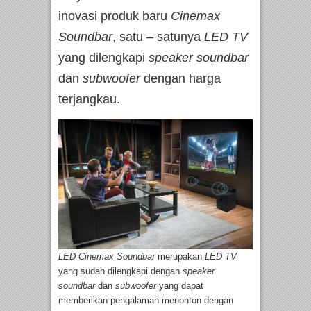
inovasi produk baru
C
inemax
Soundbar
, satu – satunya
LED TV
yang dilengkapi
speaker soundbar
dan
subwoofer
dengan harga
terjangkau.
LED
C
inemax
S
oundbar
merupakan
LED TV
yang sudah dilengkapi dengan
speaker
soundbar
dan
subwoofer
yang dapat
memberikan pengalaman menonton dengan