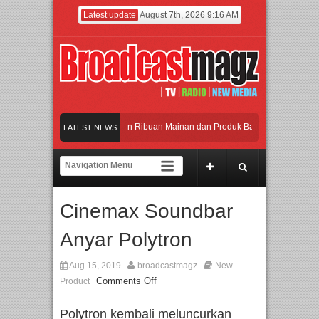
Latest update
August 7th, 2026 9:16 AM
Meramaikan Jakarta dengan Ribuan Mainan dan Produk Bayi dari Seluruh Dunia, I
LATEST NEWS
Menjadi Gerbang Inovasi dan Peluang Bisnis Industri Gifts dan Housewares Asia T
APMF 2026 Dorong Industri Beralih dari Kampanye ke Kolaborasi Jangka Panjang
Cinemax Soundbar
Rayakan Perpaduan Warisan Dan Semangat Lokal, BIRKENSTOCK INDONESIA Me
Anyar Polytron
Meramaikan Jakarta dengan Ribuan Mainan dan Produk Bayi dari Seluruh Dunia, I
Aug 15, 2019
broadcastmagz
New
Comments Off
Product
Polytron kembali meluncurkan