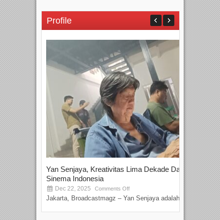
Profile
Yan Senjaya, Kreativitas Lima Dekade Dalam
Tam
Sinema Indonesia
Film
Dec 22, 2025
S
Comments Off
Jakarta, Broadcastmagz – Yan Senjaya adalah...
Beka
talen