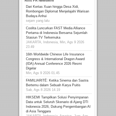
Rilis PR Newswire
Dari Kertas Xuan hingga Desa Xidi,
Rombongan Diplomat Menjelajahi Warisan
Budaya Anhui
sejam yang lalu
Coolita Luncurkan FAST Media Alliance
Pertama di Indonesia Bersama Sejumlah
Stasiun TV Terkemuka
JAKARTA, Indonesia, Min, Ags 9 2026
23.49
16th Worldwide Chinese Life Insurance
Congress & International Dragon Award
(IDA) Annual Conference 2026 Resmi
Digelar
Min, Ags 9 2026 01.45
FAMILIARITÉ: Ketika Sinema dan Sastra
Bertemu dalam Sebuah Karya Puitis
Sab, Ags 8 2026 14.19
HIKSEMI Tampilkan Solusi Penyimpanan
Data untuk Seluruh Skenario di Ajang DTI
Indonesia 2026, Dukung Pengembangan AI
di Asia Tenggara
JAKARTA, Indonesia, Agustus, Jum, Ags