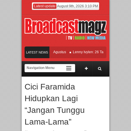
Latest update
August 9th, 2026 3:10 PM
TOK MEJIK Siap Tayang 13 Agustus
Lenny Ivylen: 26 Tahun Jaga Eksistensi di
LATEST NEWS
Universitas Agung Podomoro Jalin Kerja Sama Pendidikan dan Riset untuk Cetak T
kan Jakarta dengan Ribuan Mainan dan Produk Bayi dari Seluruh Dunia, IBTE 202
Cici Faramida
Hidupkan Lagi
“Jangan Tunggu
Lama-Lama”