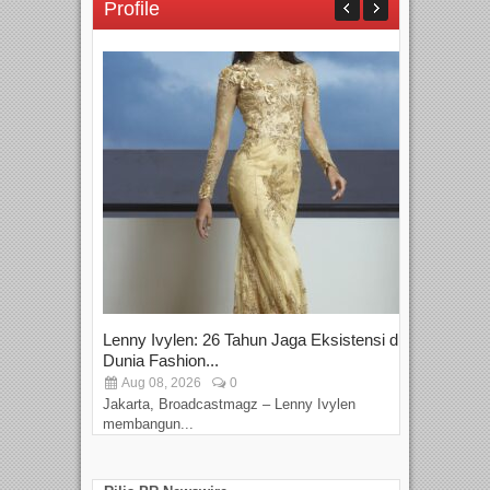
Profile
Lenny Ivylen: 26 Tahun Jaga Eksistensi di
Yan
Dunia Fashion...
Sin
Aug 08, 2026
0
D
Jakarta, Broadcastmagz – Lenny Ivylen
Jaka
membangun...