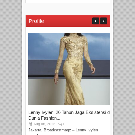
Profile
Lenny Ivylen: 26 Tahun Jaga Eksistensi di
Yan
Dunia Fashion...
Sin
Aug 08, 2026
0
D
Jakarta, Broadcastmagz – Lenny Ivylen
Jaka