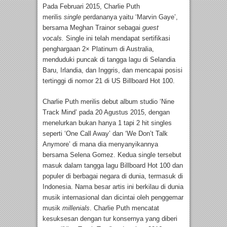
Pada Februari 2015, Charlie Puth
merilis
single
perdananya yaitu ‘Marvin Gaye’,
bersama Meghan Trainor sebagai
guest
vocals.
Single ini telah mendapat sertifikasi
penghargaan 2× Platinum di Australia,
menduduki puncak di tangga lagu di Selandia
Baru, Irlandia, dan Inggris, dan mencapai posisi
tertinggi di nomor 21 di US Billboard Hot 100.
Charlie Puth merilis debut album studio ‘Nine
Track Mind’ pada 20 Agustus 2015, dengan
menelurkan bukan hanya 1 tapi 2 hit singles
seperti ‘One Call Away’ dan ‘We Don’t Talk
Anymore’ di mana dia menyanyikannya
bersama Selena Gomez. Kedua single tersebut
masuk dalam tangga lagu Billboard Hot 100 dan
populer di berbagai negara di dunia, termasuk di
Indonesia. Nama besar artis ini berkilau di dunia
musik internasional dan dicintai oleh penggemar
musik
millenials
. Charlie Puth mencatat
kesuksesan dengan tur konsernya yang diberi