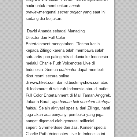
hadir untuk memberikan
sneak
preview
mengenai
secret project
yang saat ini
sedang dia kerjakan.
David Ananda sebagai Managing
Director dari Full Color
Entertainment mengatakan, “Terima kasih
kepada Zilingo karena telah membawa salah
satu artis pop paling hits di dunia ke Indonesia
melalui Charlie Puth Voicenotes Live di
Indonesia. Semua
puthinator
dapat membeli
tiket resmi secara online
di
www.tiket.com
dan
id.bookmyshow.com
atau
di Indomaret di seluruh Indonesia atau di outlet
Full Color Entertainment di Mall Taman Anggrek,
Jakarta Barat,
ayo buruan beli sebelum tiketnya
habis!.
Selain aktivasi spesial dari Zilingo, nanti
juga akan ada penyanyi pembuka yang juga
sangat digemari oleh generasi millenial
seperti Svmmerdose dan Jaz. Konser special
Charlie Puth Voicenotes Live In Indonesia ini