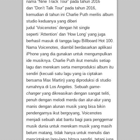
nama “Nine Track Tour” pada tahun 2016
dan “Don’t Talk Tour” pada tahun 2016,
kemudian di tahun ini Charlie Puth merilis album
studio keduanya yang diberi
judul ‘Voicenotes’ dengan hit single
seperti ‘Attention’ dan ‘How Long’ yang juga
berhasil masuk di tangga lagu Billboard Hot 100.
Nama Voicenotes, diambil berdasarkan aplikasi
iPhone yang dia gunakan untuk mengumpulkan
ide musiknya. Charlie Puth ikut menulis setiap
lagu dan merekam serta memproduksi album itu
sendiri (kecuali satu lagu yang ia ciptakan
bersama Max Martin) yang diproduksi di studio
rumahnya di Los Angeles. Sebuah
game-
changer
yang dikreasikan dengan sangat teliti,
penuh dengan melodi merdu dan alur-alur yang
manis dengan alunan musik yang bisa bikin
pendengarnya ikut bergoyang, Voicenotes
menjadi sebuah alat bantu bagi para penggemar
musik dunia untuk merekam musik yang masih
belum matang, tidak hanya untuk menulis dan
menciptakan lagu-lagu hitnya sendiri, tetapi juga