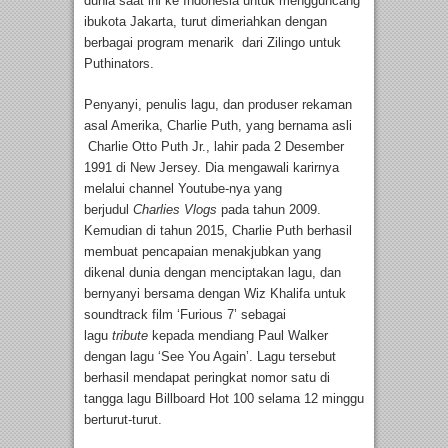
dunia saat ini ke Indonesia untuk mengguncang
ibukota Jakarta, turut dimeriahkan dengan
berbagai program menarik dari Zilingo untuk
Puthinators.
Penyanyi, penulis lagu, dan produser rekaman
asal Amerika, Charlie Puth, yang bernama asli
Charlie Otto Puth Jr., lahir pada 2 Desember
1991 di New Jersey. Dia mengawali karirnya
melalui channel Youtube-nya yang
berjudul
Charlies Vlogs
pada tahun 2009.
Kemudian di tahun 2015, Charlie Puth berhasil
membuat pencapaian menakjubkan yang
dikenal dunia dengan menciptakan lagu, dan
bernyanyi bersama dengan Wiz Khalifa untuk
soundtrack film ‘Furious 7’ sebagai
lagu
tribute
kepada mendiang Paul Walker
dengan lagu ‘See You Again’. Lagu tersebut
berhasil mendapat peringkat nomor satu di
tangga lagu Billboard Hot 100 selama 12 minggu
berturut-turut.