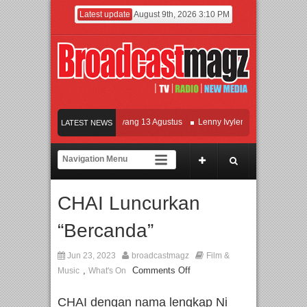
Latest update
August 9th, 2026 3:10 PM
Film KETOK MEJIK Siap Tayang 13 Agustus
Lenny Ivylen: 26 Tahun Jaga Eksist
LATEST NEWS
UI dan Universitas Agung Podomoro Jalin Kerja Sama Pendidikan dan Riset untuk 
Meramaikan Jakarta dengan Ribuan Mainan dan Produk Bayi dari Seluruh Dunia, I
CHAI Luncurkan
“Bercanda”
Jun 23, 2023
broadcastmagz
Film &
,
Comments Off
Music
What's On
CHAI dengan nama lengkap Ni