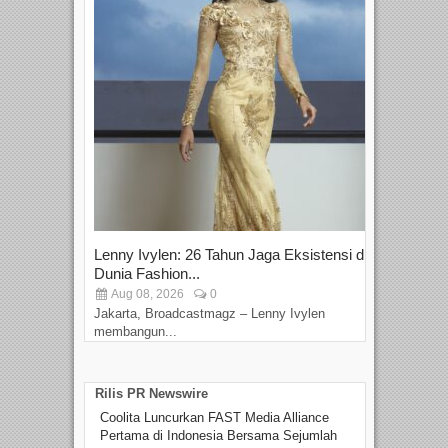
Lenny Ivylen: 26 Tahun Jaga Eksistensi di
Yan
Dunia Fashion...
Sin
Aug 08, 2026
0
D
Jakarta, Broadcastmagz – Lenny Ivylen
Jaka
membangun...
Rilis PR Newswire
Coolita Luncurkan FAST Media Alliance
Pertama di Indonesia Bersama Sejumlah