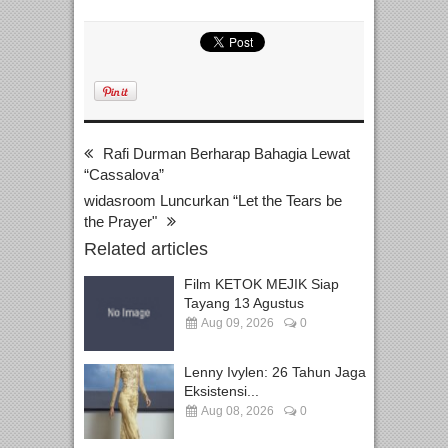
Rafi Durman Berharap Bahagia Lewat
“Cassalova”
widasroom Luncurkan “Let the Tears be
the Prayer"
Related articles
Film KETOK MEJIK Siap
Tayang 13 Agustus
Aug 09, 2026
0
Lenny Ivylen: 26 Tahun Jaga
Eksistensi...
Aug 08, 2026
0