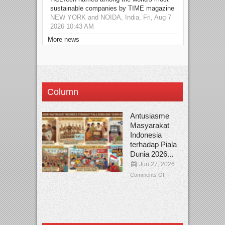
sustainable companies by TIME magazine
NEW YORK and NOIDA, India, Fri, Aug 7
2026 10:43 AM
More news
Column
Antusiasme
Masyarakat
Indonesia
terhadap Piala
Dunia 2026...
Jun 27, 2026
Comments Off