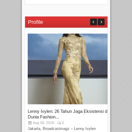
Profile
Lenny Ivylen: 26 Tahun Jaga Eksistensi di
Yan
Dunia Fashion...
Sin
Aug 08, 2026
0
D
Jakarta, Broadcastmagz – Lenny Ivylen
Jaka