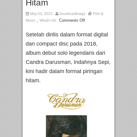
Hitam
May 03, 2023
broadcastmagz
Film &
,
Comments Off
Music
What's On
Setelah dirilis dalam format digital
dan compact disc pada 2018,
album debut solo legendaris dari
Candra Darusman, Indahnya Sepi,
kini hadir dalam format piringan
hitam.