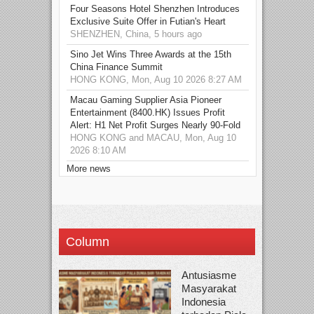
Four Seasons Hotel Shenzhen Introduces
Exclusive Suite Offer in Futian's Heart
SHENZHEN, China, 5 hours ago
Sino Jet Wins Three Awards at the 15th
China Finance Summit
HONG KONG, Mon, Aug 10 2026 8:27 AM
Macau Gaming Supplier Asia Pioneer
Entertainment (8400.HK) Issues Profit
Alert: H1 Net Profit Surges Nearly 90-Fold
HONG KONG and MACAU, Mon, Aug 10
2026 8:10 AM
More news
Column
Antusiasme
Masyarakat
Indonesia