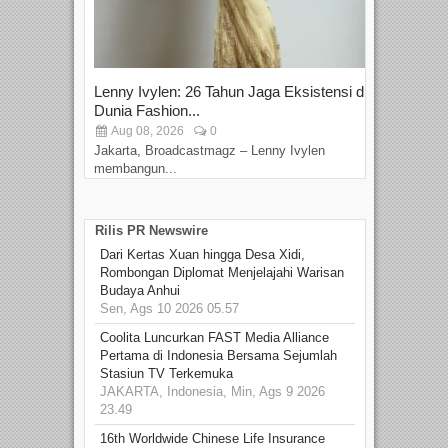
Lenny Ivylen: 26 Tahun Jaga Eksistensi di
Yan
Dunia Fashion...
Sin
Aug 08, 2026
0
D
Jakarta, Broadcastmagz – Lenny Ivylen
Jaka
membangun...
Rilis PR Newswire
Dari Kertas Xuan hingga Desa Xidi,
Rombongan Diplomat Menjelajahi Warisan
Budaya Anhui
Sen, Ags 10 2026 05.57
Coolita Luncurkan FAST Media Alliance
Pertama di Indonesia Bersama Sejumlah
Stasiun TV Terkemuka
JAKARTA, Indonesia, Min, Ags 9 2026
23.49
16th Worldwide Chinese Life Insurance