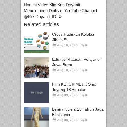
Hari ini Video Klip Kris Dayanti
Mencintaimu Dirilis di YouTube Channel
@KrisDayanti_ID
Related articles
Crocs Hadirkan Koleksi
Jibbitz™...
Aug 10, 2026
0
Edukasi Ratusan Pelajar di
Jawa Barat...
Aug 10, 2026
0
Film KETOK MEJIK Siap
Tayang 13 Agustus
Aug 09, 2026
0
Lenny Ivylen: 26 Tahun Jaga
Eksistensi...
Aug 08, 2026
0