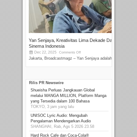
Yan Senjaya, Kreativitas Lima Dekade Dalam
Tam
Sinema Indonesia
Film
Dec 22, 2025
S
Comments Off
Jakarta, Broadcastmagz – Yan Senjaya adalah...
Beka
talen
Rilis PR Newswire
Shueisha Perluas Jangkauan Global
melalui MANGA MILLION, Platform Manga
yang Tersedia dalam 100 Bahasa
TOKYO, 3 jam yang lalu
UNISOC Lyric Audio: Mengubah
Pengalaman Mendengarkan Audio
SHANGHAI, Rab, Ags 5 2026 23.58
Hard Rock Cafe dan Coca-Cola®