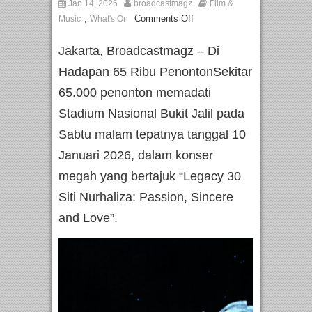
Jan 14, 2026
broadcastmagz
Film &
,
Comments Off
Music
What's On
Jakarta, Broadcastmagz – Di
Hadapan 65 Ribu PenontonSekitar
65.000 penonton memadati
Stadium Nasional Bukit Jalil pada
Sabtu malam tepatnya tanggal 10
Januari 2026, dalam konser
megah yang bertajuk “Legacy 30
Siti Nurhaliza: Passion, Sincere
and Love”.