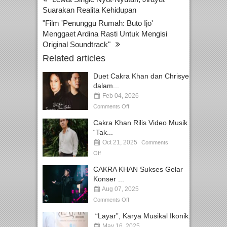
Suarakan Realita Kehidupan
"Film 'Penunggu Rumah: Buto Ijo'
Menggaet Ardina Rasti Untuk Mengisi
Original Soundtrack"
Related articles
Duet Cakra Khan dan Chrisye
dalam...
Feb 04, 2026
Comments Off
Cakra Khan Rilis Video Musik
“Tak...
Oct 21, 2025
Comments
Off
CAKRA KHAN Sukses Gelar
Konser ...
Aug 07, 2025
Comments Off
“Layar”, Karya Musikal Ikonik...
May 16, 2025