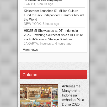
TOKYO, 3 hours ago
Kickstarter Launches $1 Million Culture
Fund to Back Independent Creators Around
the World
NEW YORK, 3 hours ago
HIKSEMI Showcases at DTI Indonesia
2026: Powering Southeast Asia's AI Future
via Full‑Scenario Storage Solutions
JAKARTA, Indonesia, 4 hours ago
More news
Column
Antusiasme
Masyarakat
Indonesia
terhadap Piala
Dunia 2026...