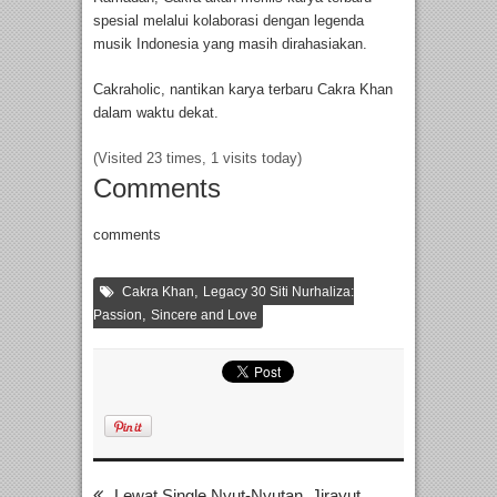
spesial melalui kolaborasi dengan legenda
musik Indonesia yang masih dirahasiakan.
Cakraholic, nantikan karya terbaru Cakra Khan
dalam waktu dekat.
(Visited 23 times, 1 visits today)
Comments
comments
,
Cakra Khan
Legacy 30 Siti Nurhaliza:
,
Passion
Sincere and Love
Lewat Single Nyut-Nyutan, Jirayut