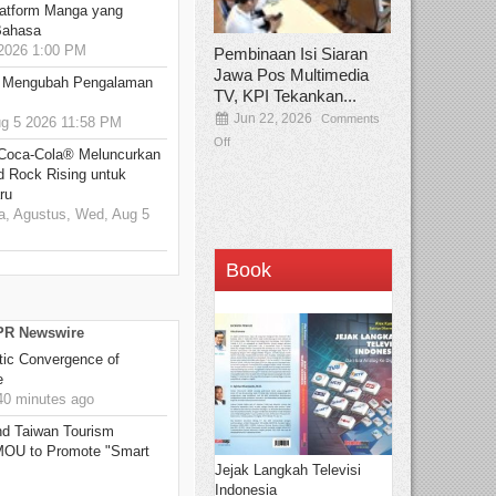
atform Manga yang
Bahasa
2026 1:00 PM
Pembinaan Isi Siaran
Jawa Pos Multimedia
: Mengubah Pengalaman
TV, KPI Tekankan...
Jun 22, 2026
Comments
 5 2026 11:58 PM
Off
 Coca-Cola® Meluncurkan
d Rock Rising untuk
ru
, Agustus, Wed, Aug 5
Book
 PR Newswire
ic Convergence of
e
0 minutes ago
 Taiwan Tourism
 MOU to Promote "Smart
Jejak Langkah Televisi
Indonesia