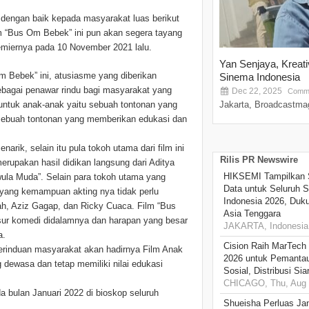
 dengan baik kepada masyarakat luas berikut
m “Bus Om Bebek” ini pun akan segera tayang
emiernya pada 10 November 2021 lalu.
Yan Senjaya, Kreat
 Bebek” ini, atusiasme yang diberikan
Sinema Indonesia
 sebagai penawar rindu bagi masyarakat yang
Dec 22, 2025
Comme
 untuk anak-anak yaitu sebuah tontonan yang
Jakarta, Broadcastmag
sebuah tontonan yang memberikan edukasi dan
arik, selain itu pula tokoh utama dari film ini
Rilis PR Newswire
rupakan hasil didikan langsung dari Aditya
HIKSEMI Tampilkan 
la Muda”. Selain para tokoh utama yang
Data untuk Seluruh S
r yang kemampuan akting nya tidak perlu
Indonesia 2026, Duk
ah, Aziz Gagap, dan Ricky Cuaca. Film “Bus
Asia Tenggara
sur komedi didalamnya dan harapan yang besar
JAKARTA, Indonesia,
a.
Cision Raih MarTech
kerinduan masyarakat akan hadirnya Film Anak
2026 untuk Pemantau
dewasa dan tetap memiliki nilai edukasi
Sosial, Distribusi Si
CHICAGO, Thu, Aug 
 bulan Januari 2022 di bioskop seluruh
Shueisha Perluas Ja