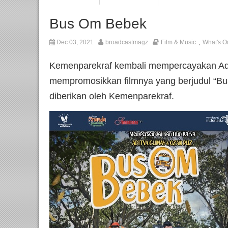
Bus Om Bebek
,
Dec 03, 2021
broadcastmagz
Film & Music
What's O
Kemenparekraf kembali mempercayakan Ad
mempromosikkan filmnya yang berjudul “B
diberikan oleh Kemenparekraf.