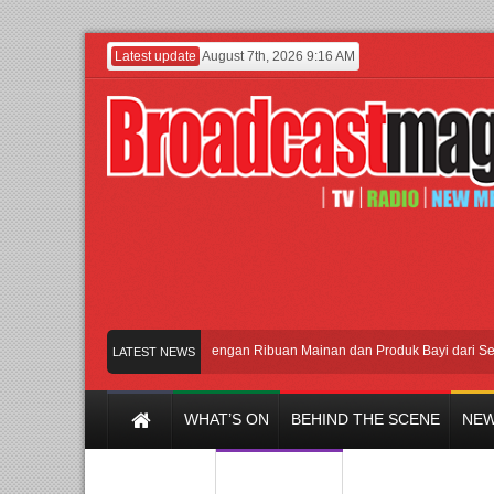
Latest update
August 7th, 2026 9:16 AM
Meramaikan Jakarta dengan Ribuan Mainan dan Produk Bayi dari Seluruh D
LATEST NEWS
WHAT’S ON
BEHIND THE SCENE
NEW
Y CHANNEL
FILM & MUSIC