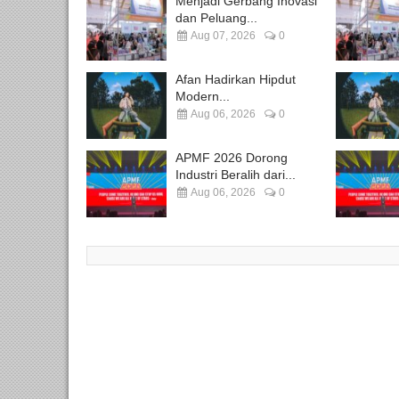
Menjadi Gerbang Inovasi
dan Peluang...
Aug 07, 2026
0
Afan Hadirkan Hipdut
Modern...
Aug 06, 2026
0
APMF 2026 Dorong
Industri Beralih dari...
Aug 06, 2026
0