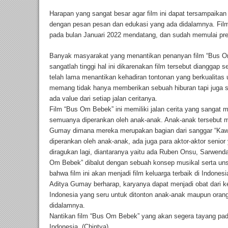
Harapan yang sangat besar agar film ini dapat tersampaikan
dengan pesan pesan dan edukasi yang ada didalamnya. Fil
pada bulan Januari 2022 mendatang, dan sudah memulai pr
Banyak masyarakat yang menantikan penanyan film “Bus Om
sangatlah tinggi hal ini dikarenakan film tersebut dianggap
telah lama menantikan kehadiran tontonan yang berkualitas
memang tidak hanya memberikan sebuah hiburan tapi juga 
ada value dari setiap jalan ceritanya.
Film “Bus Om Bebek” ini memiliki jalan cerita yang sangat men
semuanya diperankan oleh anak-anak. Anak-anak tersebut me
Gumay dimana mereka merupakan bagian dari sanggar “Kawu
diperankan oleh anak-anak, ada juga para aktor-aktor senio
diragukan lagi, diantaranya yaitu ada Ruben Onsu, Sarwend
Om Bebek” dibalut dengan sebuah konsep musikal serta un
bahwa film ini akan menjadi film keluarga terbaik di Indonesi
Aditya Gumay berharap, karyanya dapat menjadi obat dari 
Indonesia yang seru untuk ditonton anak-anak maupun orang 
didalamnya.
Nantikan film “Bus Om Bebek” yang akan segera tayang pada
Indonesia. (Chintya)