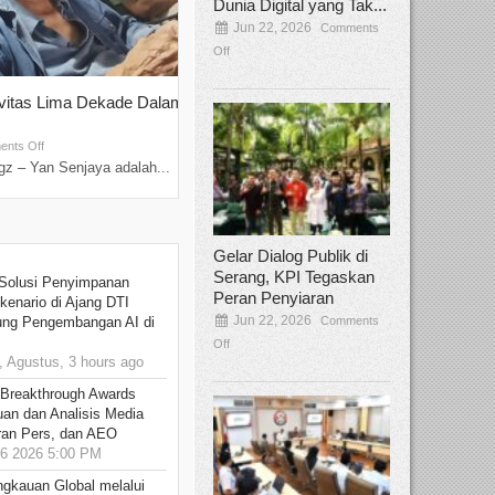
Dunia Digital yang Tak...
Jun 22, 2026
Comments
Off
ivitas Lima Dekade Dalam
Tamee Irelly Menjadi Juri Open Casti
Film Terbaru...
Sep 08, 2025
nts Off
Comments Off
z – Yan Senjaya adalah...
Bekasi, Broadcastmagz – Dalam upaya me
talenta...
Gelar Dialog Publik di
Serang, KPI Tegaskan
Solusi Penyimpanan
Peran Penyiaran
kenario di Ajang DTI
Jun 22, 2026
Comments
ung Pengembangan AI di
Off
 Agustus, 3 hours ago
 Breakthrough Awards
an dan Analisis Media
aran Pers, dan AEO
6 2026 5:00 PM
ngkauan Global melalui