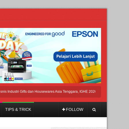
dustri Gifts dan Housewares Asia Tenggara, IGHE 2026 Kembali Digelar di Jakarta
TIPS & TRICK
FOLLOW