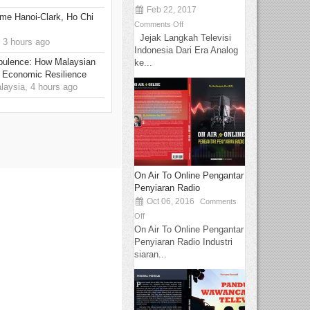
Feb 22, 2017
me Hanoi-Clark, Ho Chi
Comments Off
Jejak Langkah Televisi
 3 hours ago
Indonesia Dari Era Analog
rbulence: How Malaysian
ke...
 Economic Resilience
ysia, 4 hours ago
On Air To Online Pengantar
Penyiaran Radio
Oct 06, 2016
Comments
Off
On Air To Online Pengantar
Penyiaran Radio Industri
siaran...