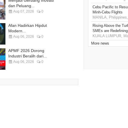
Menjadi Gerbang Inovasi
dan Peluang...
Cebu Pacific to Resu
Aug 07, 2026
0
Minh-Cebu Flights
MANILA, Philippines,
Afan Hadirkan Hipdut
Rising Above the Tu
Modern...
SMEs are Redefining
KUALA LUMPUR, Mala
Aug 06, 2026
0
More news
APMF 2026 Dorong
Industri Beralih dari...
Aug 06, 2026
0