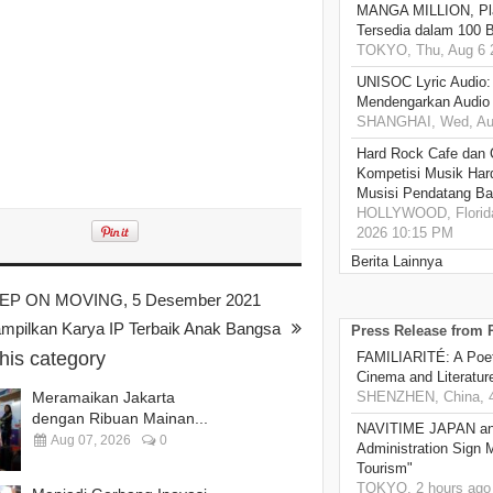
MANGA MILLION, Pl
Tersedia dalam 100 
TOKYO, Thu, Aug 6 
UNISOC Lyric Audio
Mendengarkan Audio
SHANGHAI, Wed, Aug
Hard Rock Cafe dan
Kompetisi Musik Har
Musisi Pendatang Ba
HOLLYWOOD, Florida
2026 10:15 PM
Berita Lainnya
P ON MOVING, 5 Desember 2021
ampilkan Karya IP Terbaik Anak Bangsa
Press Release from
this category
FAMILIARITÉ: A Poet
Cinema and Literatur
Meramaikan Jakarta
SHENZHEN, China, 4
dengan Ribuan Mainan...
NAVITIME JAPAN and
Aug 07, 2026
0
Administration Sign
Tourism"
TOKYO, 2 hours ago