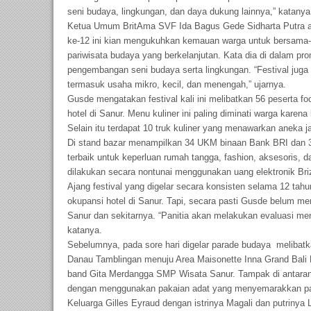
seni budaya, lingkungan, dan daya dukung lainnya,” katanya
‎Ketua Umum BritAma SVF Ida Bagus Gede Sidharta Putra a
ke-12 ini kian mengukuhkan kemauan warga untuk bersama
pariwisata budaya yang berkelanjutan. Kata dia di dalam pro
pengembangan seni budaya serta lingkungan. “Festival juga 
termasuk usaha mikro, kecil, dan menengah,” ujarnya.
Gusde mengatakan festival kali ini melibatkan 56 peserta foo
hotel di Sanur. ‎Menu kuliner ini paling diminati warga karena
Selain itu terdapat 10 truk kuliner yang menawarkan aneka 
Di stand bazar menampilkan 34 UKM binaan Bank BRI dan 3
terbaik untuk keperluan rumah tangga, fashion, aksesoris, dan
dilakukan secara nontunai menggunakan uang elektronik Bri
Ajang festival yang digelar secara konsisten selama 12 tahu
okupansi hotel di Sanur. ‎Tapi, secara pasti Gusde belum mer
Sanur dan sekitarnya. “Panitia akan melakukan evaluasi men
katanya.
Sebelumnya, pada sore hari digelar parade budaya melibatka
Danau Tamblingan menuju Area Maisonette Inna Grand Bali 
band Gita Merdangga SMP Wisata Sanur. Tampak di antarany
dengan menggunakan pakaian adat yang menyemarakkan pa
Keluarga Gilles Eyraud dengan istrinya Magali dan putrinya 