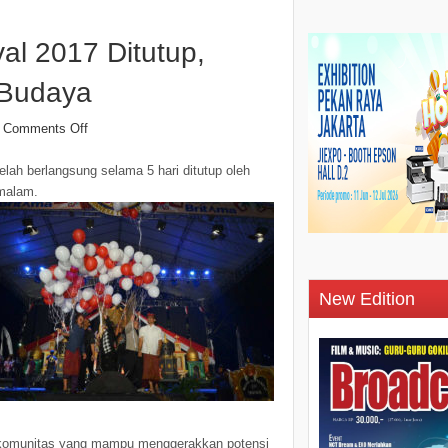
val 2017 Ditutup,
 Budaya
Comments Off
lah berlangsung selama 5 hari ditutup oleh
 malam.
New Edition
 komunitas yang mampu menggerakkan potensi