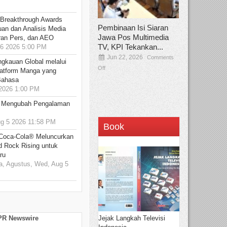
 Breakthrough Awards
Pembinaan Isi Siaran
an dan Analisis Media
Jawa Pos Multimedia
aran Pers, dan AEO
TV, KPI Tekankan...
6 2026 5:00 PM
Jun 22, 2026
Comments
ngkauan Global melalui
Off
atform Manga yang
Bahasa
2026 1:00 PM
: Mengubah Pengalaman
 5 2026 11:58 PM
Book
 Coca-Cola® Meluncurkan
d Rock Rising untuk
ru
, Agustus, Wed, Aug 5
Jejak Langkah Televisi
 PR Newswire