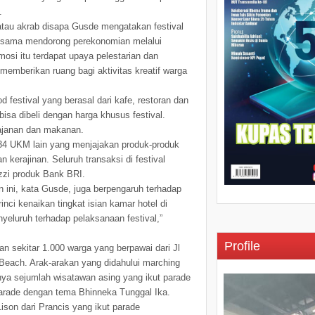
.
tau akrab disapa Gusde mengatakan festival
-sama mendorong perekonomian melalui
mosi itu terdapat upaya pelestarian dan
memberikan ruang bagi aktivitas kreatif warga
d festival yang berasal dari kafe, restoran dan
 bisa dibeli dengan harga khusus festival.
jajanan dan makanan.
4 UKM lain yang menjajakan produk-produk
 kerajinan. Seluruh transaksi di festival
zzi produk Bank BRI.
n ini, kata Gusde, juga berpengaruh terhadap
inci kenaikan tingkat isian kamar hotel di
yeluruh terhadap pelaksanaan festival,”
Profile
n sekitar 1.000 warga yang berpawai dari Jl
Beach. Arak-arakan yang didahului marching
a sejumlah wisatawan asing yang ikut ‎parade
rade dengan tema Bhinneka Tunggal Ika.
Lison dari Prancis yang ikut parade