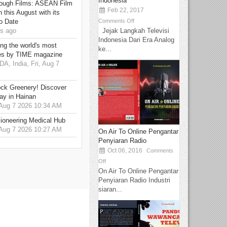
Indonesia
hrough Films: ASEAN Film
Feb 22, 2017
 this August with its
Comments Off
o Date
Jejak Langkah Televisi
s ago
Indonesia Dari Era Analog
g the world's most
ke...
es by TIME magazine
 India, Fri, Aug 7
ck Greenery! Discover
ay in Hainan
 Aug 7 2026 10:34 AM
ioneering Medical Hub
 Aug 7 2026 10:27 AM
On Air To Online Pengantar
Penyiaran Radio
Oct 06, 2016
Comments
Off
On Air To Online Pengantar
Penyiaran Radio Industri
siaran...