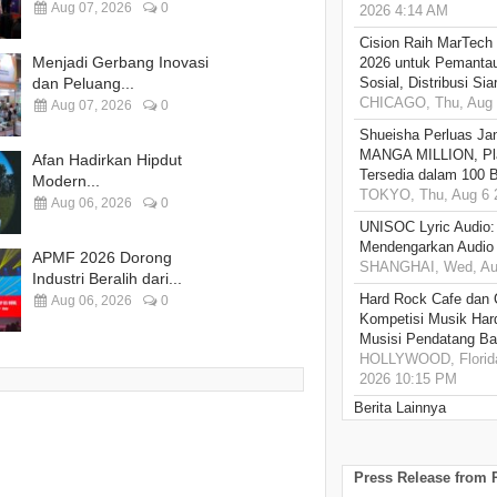
Aug 07, 2026
0
2026 4:14 AM
Cision Raih MarTech
Menjadi Gerbang Inovasi
2026 untuk Pemantau
dan Peluang...
Sosial, Distribusi Si
CHICAGO, Thu, Aug 
Aug 07, 2026
0
Shueisha Perluas Ja
MANGA MILLION, Pl
Afan Hadirkan Hipdut
Tersedia dalam 100 
Modern...
TOKYO, Thu, Aug 6 
Aug 06, 2026
0
UNISOC Lyric Audio
Mendengarkan Audio
APMF 2026 Dorong
SHANGHAI, Wed, Aug
Industri Beralih dari...
Hard Rock Cafe dan
Aug 06, 2026
0
Kompetisi Musik Har
Musisi Pendatang Ba
HOLLYWOOD, Florida
2026 10:15 PM
Berita Lainnya
Press Release from