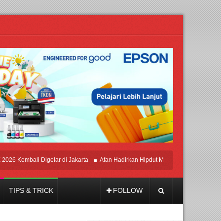
Kembali Digelar di Jakarta
Afan Hadirkan Hipdut Modern “Jangan Ungkit-Ungki
TIPS & TRICK
FOLLOW