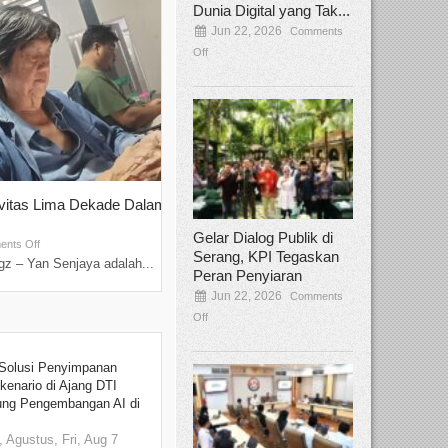
Dunia Digital yang Tak...
Jun 22, 2026
Comments
Off
ivitas Lima Dekade Dalam
Tamee Irelly Menjadi Juri Open Casti
Film Terbaru...
Gelar Dialog Publik di
Sep 08, 2025
nts Off
Comments Off
Serang, KPI Tegaskan
z – Yan Senjaya adalah...
Bekasi, Broadcastmagz – Dalam upaya me
Peran Penyiaran
talenta...
Jun 22, 2026
Comments
Off
Solusi Penyimpanan
kenario di Ajang DTI
ung Pengembangan AI di
 Agustus, Fri, Aug 7