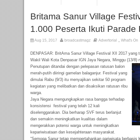
Britama Sanur Village Festi
1.000 Peserta Ikuti Parade
,
Aug 15, 2017
broadcastmagz
Advertorial
What's On
DENPASAR: BritAma Sanur Village Festival XII 2017 yang te
Wakil Wali Kota Denpasar IGN Jaya Negara, Minggu (13/8)
Penutupan ditandai dengan pelepasan ratusan balon
merah-putih ‎diiringi gamelan balaganjur. Festival yang
dimulai Rabu (9/3) itu menyajikan sekitar 50 program
kegiatan yang melibatkan dan disaksikan ratusan ribu
warga.
Jaya Negara mengungkapkan rasa bangga terhadap
konsistensi festival yang telah 12 kali
diselenggarakan. Dia berharap SVF terus berlanjut
dan semakin meningkatkan kualitas dalam
mengerakkan potensi warga untuk meningkatkan
kepariwisataan dan kesejahteraan masyarakat‎.
“Semoga Sanur tetap mempertahankan pariwisata berbasis