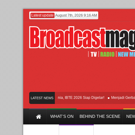
Latest update
August 7th, 2026 9:16 AM
roduk Bayi dari Seluruh Dunia, IBTE 2026 Siap Digelar!
Menjadi Gerbang Inov
LATEST NEWS
WHAT’S ON
BEHIND THE SCENE
NEW
Y CHANNEL
FILM & MUSIC