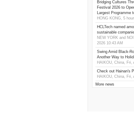
Bridging Cultures T
Festival 2026 to Open
Largest Programme t
HONG KONG, 5 hour
HCLTech named amon
sustainable compani
NEW YORK and NOIDA,
2026 10:43 AM
Swing Amid Black‑Ro
Another Way to Holid
HAIKOU, China, Fri,
Check out Hainan's P
HAIKOU, China, Fri,
More news