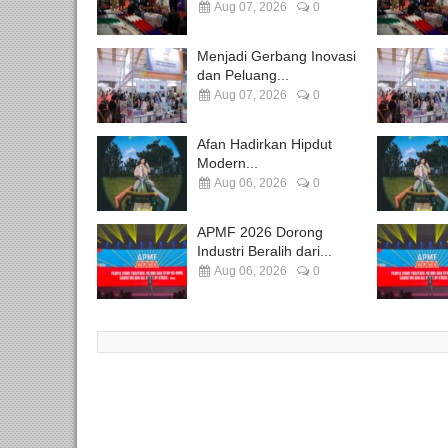
Aug 07, 2026
0
Menjadi Gerbang Inovasi
dan Peluang...
Aug 07, 2026
0
Afan Hadirkan Hipdut
Modern...
Aug 06, 2026
0
APMF 2026 Dorong
Industri Beralih dari...
Aug 06, 2026
0