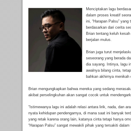
Menciptakan lagu berdasar
dalam proses kreatif seora
ini, “Harapan Palsu” yang 
berdasarkan dari cerita se
Brian tentang keluh kesah
berjalan mulus.
Brian juga turut menjelaska
seseorang yang berada da
dia sayang. Intinya, lagu i
awalnya bilang cinta, tet
bahkan akhirnya menikah d
Brian mengungkapkan bahwa mereka yang sedang merasakan
akibat perselingkuhan akan sangat cocok untuk mendengark
“Istimewanya lagu ini adalah relasi antara lirik, nada, dan 
nyata kehidupan pendengarnya, di mana saat ini banyak terd
yang retak karena orang lain, katanya cinta tetapi hanya om
“Harapan Palsu” sangat mewakili pihak yang tersakiti dalam k