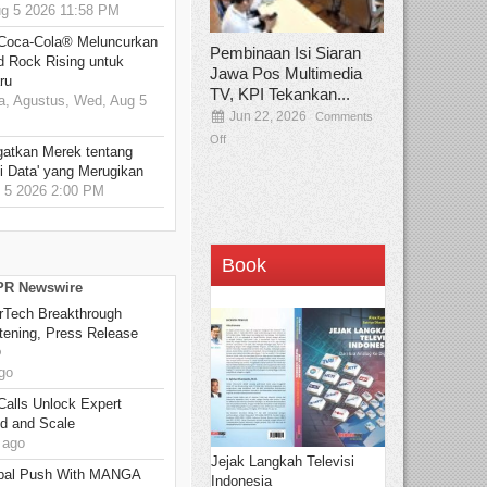
 5 2026 11:58 PM
 Coca-Cola® Meluncurkan
Pembinaan Isi Siaran
d Rock Rising untuk
Jawa Pos Multimedia
ru
TV, KPI Tekankan...
, Agustus, Wed, Aug 5
Jun 22, 2026
Comments
Off
gatkan Merek tentang
i Data' yang Merugikan
5 2026 2:00 PM
Book
 PR Newswire
rTech Breakthrough
stening, Press Release
O
go
Calls Unlock Expert
ed and Scale
 ago
Jejak Langkah Televisi
bal Push With MANGA
Indonesia