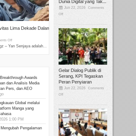
Dunia Digital yang Tak...
Jun 22, 2026
Comments
Off
ivitas Lima Dekade Dalam
Tamee Irelly Menjadi Juri Open Casti
Film Terbaru...
Sep 08, 2025
nts Off
Comments Off
z – Yan Senjaya adalah...
Bekasi, Broadcastmagz – Dalam upaya me
talenta...
Gelar Dialog Publik di
Serang, KPI Tegaskan
 Breakthrough Awards
Peran Penyiaran
an dan Analisis Media
Jun 22, 2026
Comments
aran Pers, dan AEO
go
Off
ngkauan Global melalui
atform Manga yang
Bahasa
2026 1:00 PM
: Mengubah Pengalaman