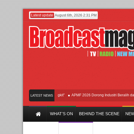
Latest update
August 6th, 2026 2:31 PM
ut Modern “Jangan Ungkit-Ungkit”
APMF 2026 Dorong Industri Beralih dari Ka
LATEST NEWS
WHAT’S ON
BEHIND THE SCENE
NEW
Y CHANNEL
FILM & MUSIC