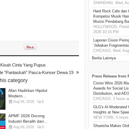
SHANGHAI, Wed, Aug
Hard Rock Cafe dan
Kompetisi Musik Har
Musisi Pendatang Ba
HOLLYWOOD, Florida
2026 10:15 PM
Laporan Cision Perin
'Jebakan Fragmentas
CHICAGO, Wed, Aug 
Berita Lainnya
 Kisah Cinta Yang Pupus
ngle “Pantaskah” Pasca-Konser Dewa 19
Press Release from
this category
Cision Wins 2026 Ma
Awards for Social Li
Afan Hadirkan Hipdut
Distribution, and AE
Modern...
CHICAGO, 2 hours a
Aug 06, 2026
0
GLG's AI-Moderated 
Insights at New Spe
APMF 2026 Dorong
NEW YORK, 5 hours
Industri Beralih dari...
Shueisha Makes Glo
Aug 06, 2026
0