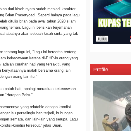
kan dari kisah nyata sudah menjadi karakter
ng Brian Prasetyoadi. Seperti halnya pada lagu
telah ditulis brian pada awal tahun 2020 silam
orang teman. Lagu ini berisikan terjemahan
 sahabatnya akan sebuah kisah cinta yang tak
n tentang lagu ini, “Lagu ini bercerita tentang
lam kekecewaan karena di-PHP-in orang yang
ni adalah curahan hati yang tersakiti, yang
Profile
api kenyataannya malah bersama orang lain
engan orang lain itu,”
 patah hati, apalagi meraskan kekecewaan
an “Harapan Palsu”.
aransemennya yang relatable dengan kondisi
engar isu perselingkuhan terjadi, hubungan
ongan semata, dan lain-lain yang serupa. Lagu
ondisi-kondisi tersebut,” jelas Brian.