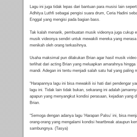
Lagu ini juga tidak lepas dari bantuan para musisi lain seper
Adhitya Luthfi sebagai pengisi suara drum, Ceria Hadini seba
Enggal yang mengisi pada bagian bass.
Tak kalah menarik, pembuatan musik videonya juga cukup em
musik videonya sendiri untuk mewakili mereka yang merasa 
menikah oleh orang terkasihnya.
Usaha maksimal pun dilakukan Brian agar hasil musik video
terlihat dari acting Brian yang meluapkan amarahnya hingg
mandi. Adegan ini tentu menjadi salah satu hal yang paling 
“Harapannya lagu ini bisa mewakili isi hati dari pendenga
lagu ini. Tidak lain tidak bukan, sekarang ini adalah jamann
apapun yang menyangkut kondisi perasaan, kejadian yang dia
Brian.
“Semoga dengan adanya lagu ‘Harapan Palsu’ ini, bisa menja
orang-orang yang mengalami kondisi heartbreak ataupun k
sambungnya. (Tasya)