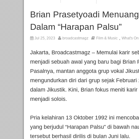
Brian Prasetyoadi Menuan
Dalam “Harapan Palsu”
,
Jul 25, 2023
broadcastmagz
Film & Music
What's On
Jakarta, Broadcastmagz – Memulai karir se
menjadi sebuah awal yang baru bagi Brian P
Pasalnya, mantan anggota grup vokal Jikus
mengundurkan diri dari grup sejak Februari
dalam Jikustik. Kini, Brian fokus meniti kar
menjadi solois.
Pria kelahiran 13 Oktober 1992 ini mencob
yang berjudul “Harapan Palsu” di bawah n
tersebut berhasil dirilis di bulan Juni lalu.