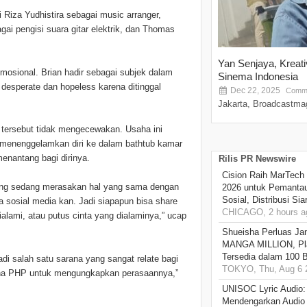
ti Riza Yudhistira sebagai music arranger,
gai pengisi suara gitar elektrik, dan Thomas
Yan Senjaya, Kreat
osional. Brian hadir sebagai subjek dalam
Sinema Indonesia
desperate dan hopeless karena ditinggal
Dec 22, 2025
Comme
Jakarta, Broadcastmag
 tersebut tidak mengecewakan. Usaha ini
a menenggelamkan diri ke dalam bathtub kamar
menantang bagi dirinya.
Rilis PR Newswire
Cision Raih MarTech
r yang sedang merasakan hal yang sama dengan
2026 untuk Pemantau
Sosial, Distribusi Si
ya sosial media kan. Jadi siapapun bisa share
CHICAGO, 2 hours a
lami, atau putus cinta yang dialaminya,” ucap
Shueisha Perluas Ja
MANGA MILLION, Pl
Tersedia dalam 100 
di salah satu sarana yang sangat relate bagi
TOKYO, Thu, Aug 6 
ena PHP untuk mengungkapkan perasaannya,”
UNISOC Lyric Audio
Mendengarkan Audio