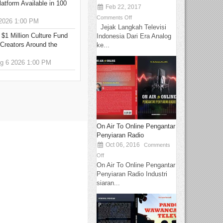
tform Available in 100
Feb 22, 2017
Comments Off
2026 1:00 PM
Jejak Langkah Televisi
 $1 Million Culture Fund
Indonesia Dari Era Analog
Creators Around the
ke...
 6 2026 1:00 PM
On Air To Online Pengantar
Penyiaran Radio
Oct 06, 2016
Comments
Off
On Air To Online Pengantar
Penyiaran Radio Industri
siaran...