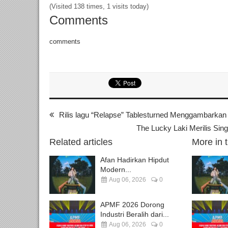
(Visited 138 times, 1 visits today)
Comments
comments
Rilis lagu “Relapse” Tablesturned Menggambarkan
The Lucky Laki Merilis Si
Related articles
More in 
Afan Hadirkan Hipdut
Modern...
Aug 06, 2026
0
APMF 2026 Dorong
Industri Beralih dari...
Aug 06, 2026
0