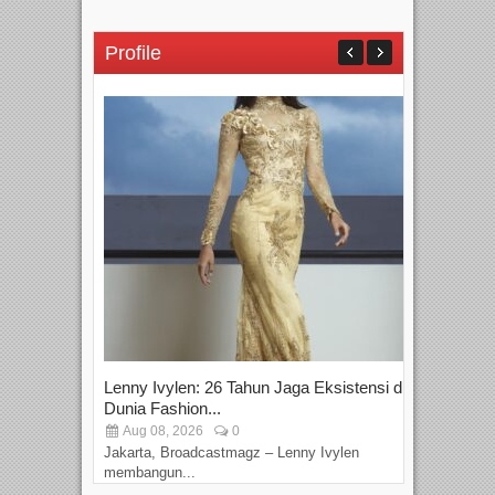
Profile
Lenny Ivylen: 26 Tahun Jaga Eksistensi di
Yan
Dunia Fashion...
Sin
Aug 08, 2026
0
D
Jakarta, Broadcastmagz – Lenny Ivylen
Jaka
membangun...