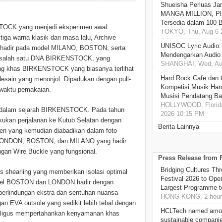
Shueisha Perluas Ja
MANGA MILLION, Pl
Tersedia dalam 100 
ENSTOCK yang menjadi eksperimen awal
TOKYO, Thu, Aug 6 
ga warna klasik dari masa lalu, Archive
UNISOC Lyric Audio
li hadir pada model MILANO, BOSTON, serta
Mendengarkan Audio
p, salah satu DNA BIRKENSTOCK, yang
SHANGHAI, Wed, Aug
lang khas BIRKENSTOCK yang biasanya terlihat
Hard Rock Cafe dan
desain yang menonjol. Dipadukan dengan pull-
Kompetisi Musik Har
g waktu pemakaian.
Musisi Pendatang Ba
HOLLYWOOD, Florida
konik dalam sejarah BIRKENSTOCK. Pada tahun
2026 10:15 PM
lakukan perjalanan ke Kutub Selatan dengan
Berita Lainnya
yang kemudian diabadikan dalam foto
us LONDON, BOSTON, dan MILANO yang hadir
engan Wire Buckle yang fungsional.
Press Release from
Bridging Cultures T
is shearling yang memberikan isolasi optimal
Festival 2026 to Open
del BOSTON dan LONDON hadir dengan
Largest Programme t
 perlindungan ekstra dan sentuhan nuansa
HONG KONG, 2 hour
gan EVA outsole yang sedikit lebih tebal dengan
HCLTech named amon
ekaligus mempertahankan kenyamanan khas
sustainable compani