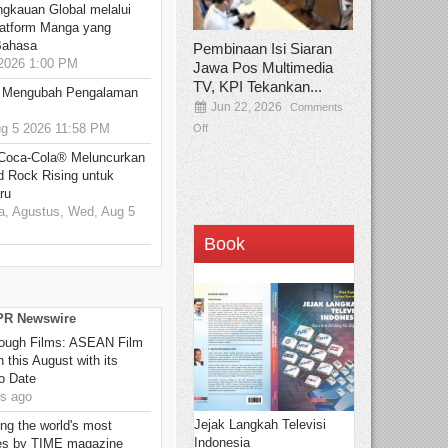
ngkauan Global melalui
atform Manga yang
Bahasa
Pembinaan Isi Siaran
2026 1:00 PM
Jawa Pos Multimedia
TV, KPI Tekankan...
: Mengubah Pengalaman
Jun 22, 2026
Comments
 5 2026 11:58 PM
Off
 Coca-Cola® Meluncurkan
d Rock Rising untuk
ru
, Agustus, Wed, Aug 5
Book
 PR Newswire
hrough Films: ASEAN Film
 this August with its
o Date
s ago
Jejak Langkah Televisi
g the world's most
Indonesia
es by TIME magazine