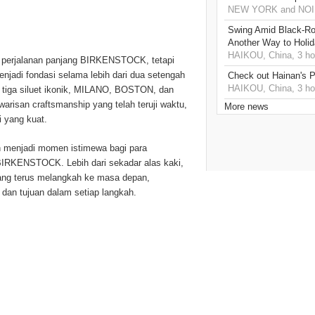
NEW YORK and NOIDA
Swing Amid Black‑Ro
Another Way to Holid
HAIKOU, China, 3 ho
 perjalanan panjang BIRKENSTOCK, tetapi
enjadi fondasi selama lebih dari dua setengah
Check out Hainan's P
HAIKOU, China, 3 ho
i tiga siluet ikonik, MILANO, BOSTON, dan
arisan craftsmanship yang telah teruji waktu,
More news
i yang kuat.
san menjadi momen istimewa bagi para
 BIRKENSTOCK. Lebih dari sekadar alas kaki,
yang terus melangkah ke masa depan,
 dan tujuan dalam setiap langkah.