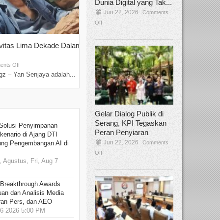
Dunia Digital yang Tak...
Jun 22, 2026
Comments
Off
ivitas Lima Dekade Dalam
Tamee Irelly Menjadi Juri Open Casti
Film Terbaru...
Sep 08, 2025
nts Off
Comments Off
z – Yan Senjaya adalah...
Bekasi, Broadcastmagz – Dalam upaya me
talenta...
Gelar Dialog Publik di
Serang, KPI Tegaskan
Solusi Penyimpanan
Peran Penyiaran
kenario di Ajang DTI
Jun 22, 2026
Comments
ung Pengembangan AI di
Off
 Agustus, Fri, Aug 7
 Breakthrough Awards
an dan Analisis Media
aran Pers, dan AEO
6 2026 5:00 PM