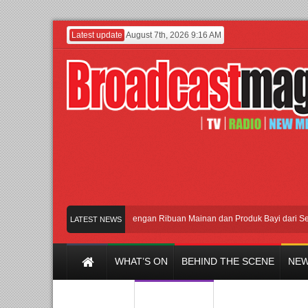
Latest update
August 7th, 2026 9:16 AM
Meramaikan Jakarta dengan Ribuan Mainan dan Produk Bayi dari Seluruh Du
LATEST NEWS
WHAT’S ON
BEHIND THE SCENE
NEW
Y CHANNEL
FILM & MUSIC