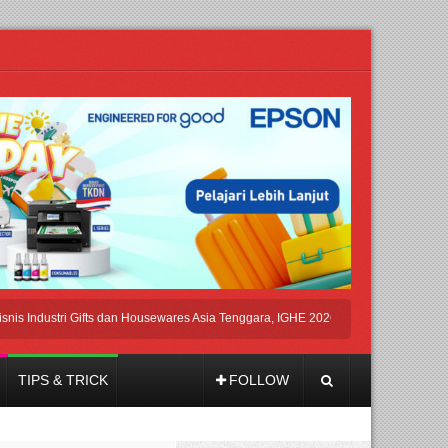
ustri Gifts dan Housewares Asia Tenggara, IGHE 2026 Kembali Digelar di Jakarta
TIPS & TRICK
FOLLOW