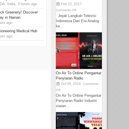
, India, 3 hours ago
Feb 22, 2017
Comments Off
ck Greenery! Discover
Jejak Langkah Televisi
ay in Hainan
Indonesia Dari Era Analog
urs ago
ke...
ioneering Medical Hub
urs ago
On Air To Online Pengantar
Penyiaran Radio
Oct 06, 2016
Comments
Off
On Air To Online Pengantar
Penyiaran Radio Industri
siaran...