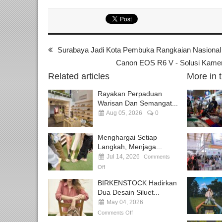
Surabaya Jadi Kota Pembuka Rangkaian Nasional 
Canon EOS R6 V - Solusi Kamera 
Related articles
More in 
Rayakan Perpaduan
Warisan Dan Semangat...
Aug 05, 2026
0
Menghargai Setiap
Langkah, Menjaga...
Jul 14, 2026
Comments
Off
BIRKENSTOCK Hadirkan
Dua Desain Siluet...
May 04, 2026
Comments Off