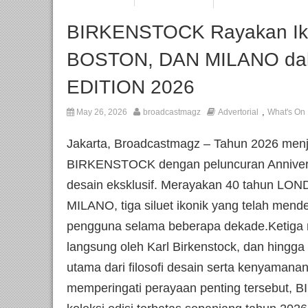
BIRKENSTOCK Rayakan I
BOSTON, DAN MILANO da
EDITION 2026
,
May 26, 2026
broadcastmagz
Advertorial
What's On
Jakarta, Broadcastmagz – Tahun 2026 menj
BIRKENSTOCK dengan peluncuran Anniversar
desain eksklusif. Merayakan 40 tahun LO
MILANO, tiga siluet ikonik yang telah men
pengguna selama beberapa dekade.Ketiga m
langsung oleh Karl Birkenstock, dan hingga 
utama dari filosofi desain serta kenyama
memperingati perayaan penting tersebut,