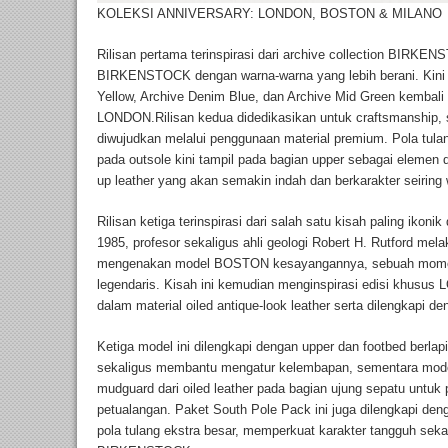
KOLEKSI ANNIVERSARY: LONDON, BOSTON & MILANO
Rilisan pertama terinspirasi dari archive collection BIRK
BIRKENSTOCK dengan warna-warna yang lebih berani. Kini ti
Yellow, Archive Denim Blue, dan Archive Mid Green kemba
LONDON.Rilisan kedua didedikasikan untuk craftsmanshi
diwujudkan melalui penggunaan material premium. Pola tu
pada outsole kini tampil pada bagian upper sebagai elemen 
up leather yang akan semakin indah dan berkarakter seirin
Rilisan ketiga terinspirasi dari salah satu kisah paling i
1985, profesor sekaligus ahli geologi Robert H. Rutford me
mengenakan model BOSTON kesayangannya, sebuah momen 
legendaris. Kisah ini kemudian menginspirasi edisi khus
dalam material oiled antique-look leather serta dilengkapi d
Ketiga model ini dilengkapi dengan upper dan footbed berlap
sekaligus membantu mengatur kelembapan, sementara mo
mudguard dari oiled leather pada bagian ujung sepatu untuk
petualangan. Paket South Pole Pack ini juga dilengkapi den
pola tulang ekstra besar, memperkuat karakter tangguh s