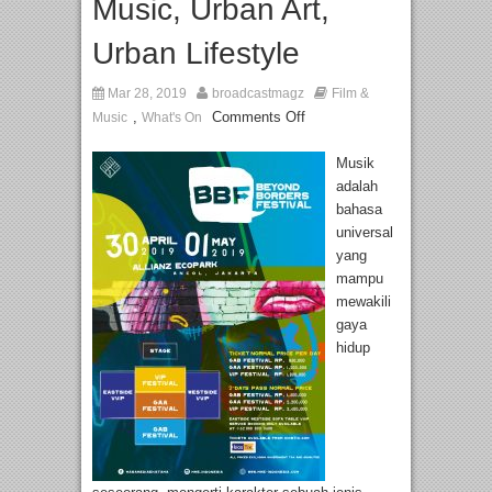
Music, Urban Art,
Urban Lifestyle
Mar 28, 2019
broadcastmagz
Film &
,
Comments Off
Music
What's On
Musik
adalah
bahasa
universal
yang
mampu
mewakili
gaya
hidup