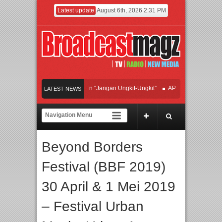
Latest update
August 6th, 2026 2:31 PM
fan Hadirkan Hipdut Modern “Jangan Ungkit-Ungkit”
APMF 2026 Dorong Industr
LATEST NEWS
ayakan Perpaduan Warisan Dan Semangat Lokal, BIRKENSTOCK INDONESIA Memb
olaborasi UT School, PTBA, dan Kamaju Tingkatkan Kualitas SDM melalui Basic 
Beyond Borders
wilite Orchestra Presents The Beatles & Queen – feat. Marcello Tahitoe dan Sandh
Festival (BBF 2019)
30 April & 1 Mei 2019
– Festival Urban