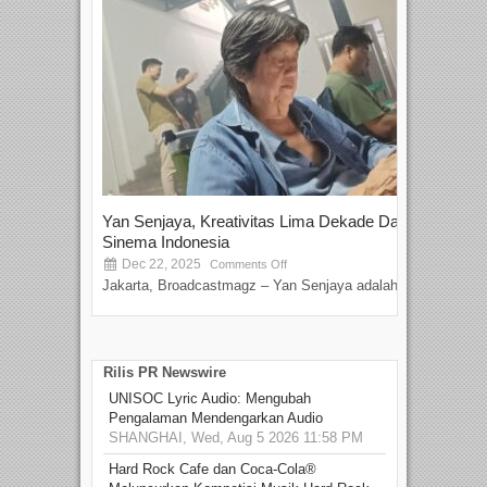
Yan Senjaya, Kreativitas Lima Dekade Dalam
Tam
Sinema Indonesia
Film
Dec 22, 2025
S
Comments Off
Jakarta, Broadcastmagz – Yan Senjaya adalah...
Beka
talen
Rilis PR Newswire
UNISOC Lyric Audio: Mengubah
Pengalaman Mendengarkan Audio
SHANGHAI, Wed, Aug 5 2026 11:58 PM
Hard Rock Cafe dan Coca-Cola®