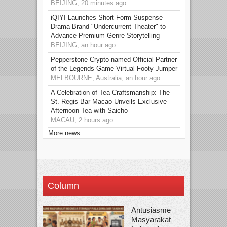
BEIJING, 20 minutes ago
iQIYI Launches Short-Form Suspense
Drama Brand "Undercurrent Theater" to
Advance Premium Genre Storytelling
BEIJING, an hour ago
Pepperstone Crypto named Official Partner
of the Legends Game Virtual Footy Jumper
MELBOURNE, Australia, an hour ago
A Celebration of Tea Craftsmanship: The
St. Regis Bar Macao Unveils Exclusive
Afternoon Tea with Saicho
MACAU, 2 hours ago
More news
Column
Antusiasme
Masyarakat