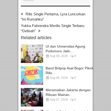
Rilis Single Pertama, Lyra Luncurkan
“Ini Rumahku”
Yukka Fahrendra Merilis Single Terbaru
“Gelisah”
Related articles
UI dan Universitas Agung
Podomoro Jalin...
Aug 08, 2026
0
Band Britpop Asal Bogor Piknik
Rilis...
Aug 08, 2026
0
Meramaikan Jakarta dengan
Ribuan Mainan...
Aug 07, 2026
0