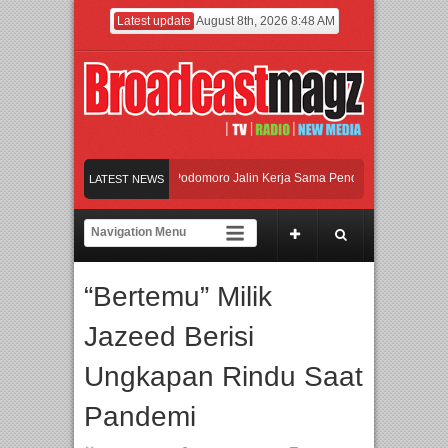
Latest update
August 8th, 2026 8:48 AM
UI dan Universitas Agung Podomoro Jalin Kerja Sama Pendidikan dan Riset untuk
LATEST NEWS
Meramaikan Jakarta dengan Ribuan Mainan dan Produk Bayi dari Seluruh Dunia, 
Menjadi Gerbang Inovasi dan Peluang Bisnis Industri Gifts dan Housewares Asia 
“Bertemu” Milik
UI dan Universitas Agung Podomoro Jalin Kerja Sama Pendidikan dan Riset untuk
Jazeed Berisi
Ungkapan Rindu Saat
Pandemi