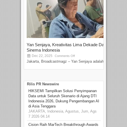
Yan Senjaya, Kreativitas Lima Dekade Dalam
Tam
Sinema Indonesia
Film
Dec 22, 2025
S
Comments Off
Jakarta, Broadcastmagz – Yan Senjaya adalah...
Beka
talen
Rilis PR Newswire
HIKSEMI Tampilkan Solusi Penyimpanan
Data untuk Seluruh Skenario di Ajang DTI
Indonesia 2026, Dukung Pengembangan AI
di Asia Tenggara
JAKARTA, Indonesia, Agustus, Jum, Ags
7 2026 04.14
Cision Raih MarTech Breakthrough Awards