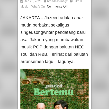
Dec 28, 2020
broadcastmagz
Film &
,
Comments Off
Music
What's On
JAKARTA – Jazeed adalah anak
muda berbakat sekaligus
singer/songwriter pendatang baru
asal Jakarta yang membawakan
musik POP dengan balutan NEO
soul dan R&B. Terlihat dari balutan
arransemen lagu – lagunya.