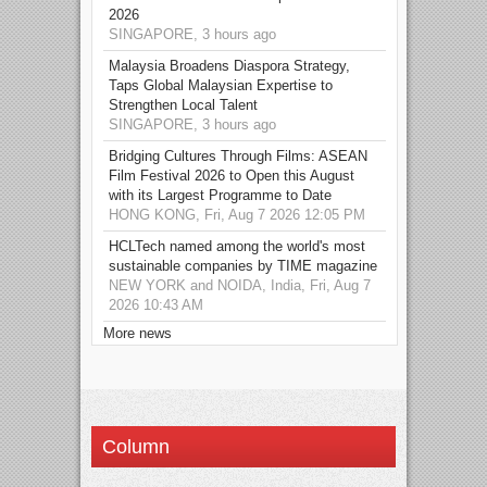
2026
SINGAPORE, 3 hours ago
Malaysia Broadens Diaspora Strategy,
Taps Global Malaysian Expertise to
Strengthen Local Talent
SINGAPORE, 3 hours ago
Bridging Cultures Through Films: ASEAN
Film Festival 2026 to Open this August
with its Largest Programme to Date
HONG KONG, Fri, Aug 7 2026 12:05 PM
HCLTech named among the world's most
sustainable companies by TIME magazine
NEW YORK and NOIDA, India, Fri, Aug 7
2026 10:43 AM
More news
Column