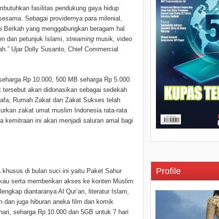
mbutuhkan fasilitas pendukung gaya hidup
 sesama. Sebagai providernya para milenial,
gi Berkah yang menggabungkan beragam hal
en dan petunjuk Islami,
streaming
musik, video
kah.” Ujar Dolly Susanto, Chief Commercial
seharga Rp 10.000, 500 MB seharga Rp 5.000.
t tersebut akan didonasikan sebagai sedekah
uafa, Rumah Zakat dan Zakat Sukses telah
alurkan zakat umat muslim Indonesia rata-rata
ya kemitraan ini akan menjadi saluran amal bagi
Profile
khusus di bulan suci ini yaitu Paket Sahur
kau serta memberikan akses ke konten Muslim
engkap diantaranya Al Qur’an, literatur Islam,
gan dan juga hiburan aneka film dan komik
 hari, seharga Rp 10.000 dan 5GB untuk 7 hari