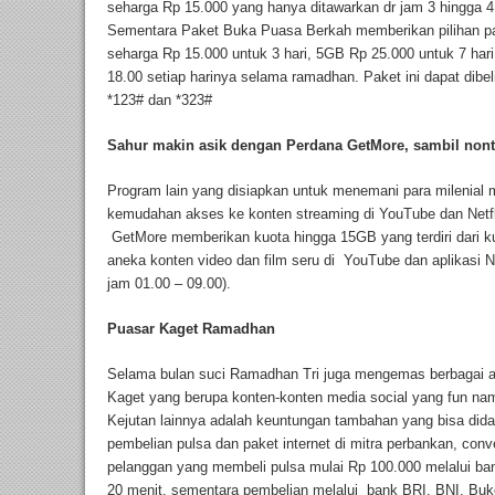
seharga Rp 15.000 yang hanya ditawarkan dr jam 3 hingga 4
Sementara Paket Buka Puasa Berkah memberikan pilihan pak
seharga Rp 15.000 untuk 3 hari, 5GB Rp 25.000 untuk 7 hari
18.00 setiap harinya selama ramadhan. Paket ini dapat dibe
*123# dan *323#
Sahur makin asik dengan Perdana GetMore, sambil nont
Program lain yang disiapkan untuk menemani para milenial
kemudahan akses ke konten streaming di YouTube dan Netfli
GetMore memberikan kuota hingga 15GB yang terdiri dari 
aneka konten video dan film seru di YouTube dan aplikasi N
jam 01.00 – 09.00).
Puasar Kaget Ramadhan
Selama bulan suci Ramadhan Tri juga mengemas berbagai akt
Kaget yang berupa konten-konten media social yang fun na
Kejutan lainnya adalah keuntungan tambahan yang bisa did
pembelian pulsa dan paket internet di mitra perbankan, con
pelanggan yang membeli pulsa mulai Rp 100.000 melalui b
20 menit, sementara pembelian melalui bank BRI, BNI, Buk