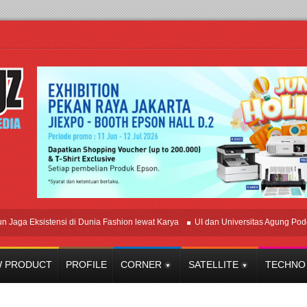
 Eksistensi di Dunia Fashion lewat Karya
UI dan Universitas Agung Podomoro 
 PRODUCT
PROFILE
CORNER
SATELLITE
TECHNO