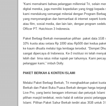
“Kami memahami bahwa pelanggan millennial Tri, selain me
digital mereka, juga memiliki kepedulian yang tinggi kepada
kami mendukung semangat milenial dengan Program Berba
yang menyenangkan dan bermanfaat di internet seperti kont
atau film, sosial media, dan lain lain, dengan program sede
Officer PT. Hutchison 3 Indonesia.
Paket Berbagi Berkah menawarkan pilihan paket data 1GB 
10% kuota atau setara Rp 1000 atau Rp500 dari kedua pake
ke kaum dhuafa melalui tiga lembaga tersebut. “Dompet Dh
sangat dipercaya di Indonesia. Ke-3 institusi ini telah meny
lebih dari lima ratus miliar rupiah per tahunnya. Kami perca
pelanggan kami,” imbuh Dolly.
PAKET BERKAH & KONTEN ISLAMI
Melalui Paket Berbagi Berkah, Tri menghadirkan paket kuota 
Berkah dan Paket Buka Puasa Berkah dengan harga terjang
Live Pro, yang berisi beragam informasi dan petunjuk Islami l
pilihan masjid terdekat, resto halal di sekitar posisi pelang
Islami. Pilihan Paket Sahur Berkah terdiri atas 3GB untuk 3