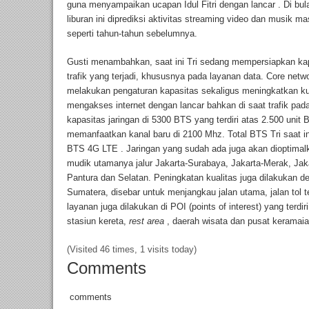
guna menyampaikan ucapan Idul Fitri dengan lancar . Di b
liburan ini diprediksi aktivitas streaming video dan musik m
seperti tahun-tahun sebelumnya.
Gusti menambahkan, saat ini Tri sedang mempersiapkan kapa
trafik yang terjadi, khususnya pada layanan data. Core net
melakukan pengaturan kapasitas sekaligus meningkatkan k
mengakses internet dengan lancar bahkan di saat trafik pada
kapasitas jaringan di 5300 BTS yang terdiri atas 2.500 un
memanfaatkan kanal baru di 2100 Mhz. Total BTS Tri saat in
BTS 4G LTE . Jaringan yang sudah ada juga akan dioptimal
mudik utamanya jalur Jakarta-Surabaya, Jakarta-Merak, Jak
Pantura dan Selatan. Peningkatan kualitas juga dilakukan
Sumatera, disebar untuk menjangkau jalan utama, jalan tol t
layanan juga dilakukan di POI (points of interest) yang terdir
stasiun kereta,
rest area
, daerah wisata dan pusat keramaia
(Visited 46 times, 1 visits today)
Comments
comments