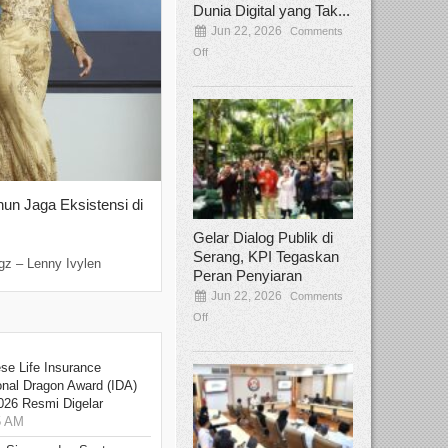
Dunia Digital yang Tak...
Jun 22, 2026
Comments
Off
hun Jaga Eksistensi di
Yan Senjaya, Kreativitas Lima Dekad
Sinema Indonesia
Gelar Dialog Publik di
Dec 22, 2025
Comments Off
Serang, KPI Tegaskan
gz – Lenny Ivylen
Jakarta, Broadcastmagz – Yan Senjaya ada
Peran Penyiaran
Jun 22, 2026
Comments
Off
se Life Insurance
onal Dragon Award (IDA)
026 Resmi Digelar
5 AM