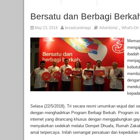
Bersatu dan Berbagi Berkah 
,
May 23, 2018
broadcastmagz
Advertorial
What's On
Memasu
mengaj
ibadah
menjag
kebutu
memban
dengan
mereka
kepada
Selasa (22/5/2018), Tri secara resmi umumkan wujud dari
dengan menghadirkan Program Berbagi Berkah. Program ini
internet yang dirancang khusus dengan menggabungkan gaya
menyalurkan sedekah melalui Dompet Dhuafa, Rumah Zakat
amal terpercaya. Inilah semangat persatuan dan kepedulian s