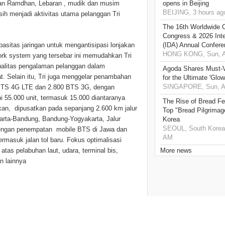
ulan Ramdhan, Lebaran , mudik dan musim
opens in Beijing
BEIJING, 3 hours ag
asih menjadi aktivitas utama pelanggan Tri
The 16th Worldwide C
Congress & 2026 Inte
sitas jaringan untuk mengantisipasi lonjakan
(IDA) Annual Confere
HONG KONG, Sun, A
work system yang tersebar ini memudahkan Tri
ualitas pengalaman pelanggan dalam
Agoda Shares Must-Vi
t. Selain itu, Tri juga menggelar penambahan
for the Ultimate 'Glow
SINGAPORE, Sun, Au
it BTS 4G LTE dan 2.800 BTS 3G, dengan
i 55.000 unit, termasuk 15.000 diantaranya
The Rise of Bread Fe
kan, dipusatkan pada sepanjang 2.600 km jalur
Top "Bread Pilgrimag
arta-Bandung, Bandung-Yogyakarta, Jalur
Korea
SEOUL, South Korea,
 dengan penempatan mobile BTS di Jawa dan
AM
ermasuk jalan tol baru. Fokus optimalisasi
i atas pelabuhan laut, udara, terminal bis,
More news
n lainnya