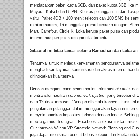
mendapatkan paket kuota 6GB, dan paket kuota 3GB jika me
Mayora, Kalsel dan BTPN. Khusus pelanggan Tri dan Tokoped
yaitu Paket 4GB + 100 menit telepon dan 100 SMS ke semua
retailer modern, Tri menggelar promo bersama dengan Alfama
Mart, Carrefour, Circle K, Loka berupa paket pulsa dan pro
internet maupun pulsa dengan nilai tertentu.
Silaturahmi tetap lancar selama Ramadhan dan Lebaran 
Tentunya, untuk menjaga kenyamanan penggunanya selama 
menghadirkan layanan komunikasi dan akses internet handal
ditingkatkan kualitasnya.
Dengan mengacu pada pengumpulan informasi
big data
dari 
mentransformasikan
core network system
yang tersebar di 1
data Tri tidak terpusat, “Dengan diberlakukannya sistem i
pengalaman pelanggan dalam menggunakan layanan internet 
menyeimbangkan kapasitas jaringan dengan lancar. Sehingg
mobile games, Instagram, Facebook, aplikasi instant messag
Gustiansyah Wilson VP Strategic Network Planning and Cu
juga dapat menikmati benefit bebas telepon dan kuota untuk