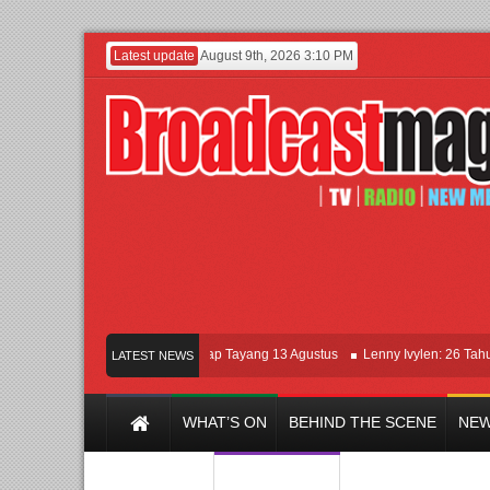
Latest update
August 9th, 2026 3:10 PM
Film KETOK MEJIK Siap Tayang 13 Agustus
Lenny Ivylen: 26 Tahun Jaga
LATEST NEWS
WHAT’S ON
BEHIND THE SCENE
NEW
Y CHANNEL
FILM & MUSIC