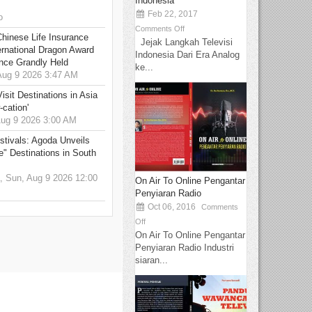
Indonesia
Feb 22, 2017
o
Comments Off
hinese Life Insurance
Jejak Langkah Televisi
rnational Dragon Award
Indonesia Dari Era Analog
nce Grandly Held
ke...
ug 9 2026 3:47 AM
sit Destinations in Asia
-cation'
g 9 2026 3:00 AM
stivals: Agoda Unveils
e" Destinations in South
 Sun, Aug 9 2026 12:00
On Air To Online Pengantar
Penyiaran Radio
Oct 06, 2016
Comments
Off
On Air To Online Pengantar
Penyiaran Radio Industri
siaran...