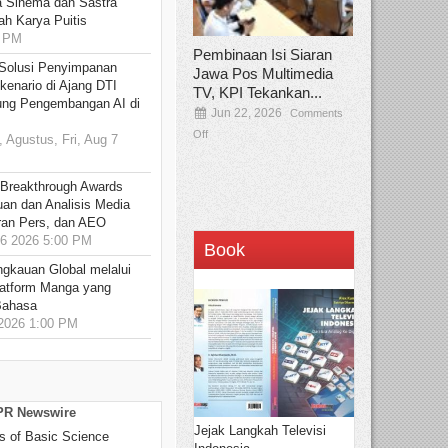
 Sinema dan Sastra
h Karya Puitis
9 PM
Pembinaan Isi Siaran
Solusi Penyimpanan
Jawa Pos Multimedia
kenario di Ajang DTI
TV, KPI Tekankan...
ung Pengembangan AI di
Jun 22, 2026
Comments
Off
 Agustus, Fri, Aug 7
 Breakthrough Awards
an dan Analisis Media
aran Pers, dan AEO
6 2026 5:00 PM
Book
ngkauan Global melalui
atform Manga yang
Bahasa
2026 1:00 PM
 PR Newswire
Jejak Langkah Televisi
s of Basic Science