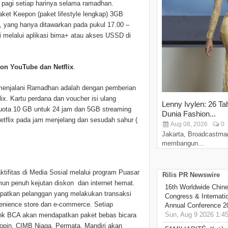
 pagi setiap harinya selama ramadhan.
et Keepon (paket lifestyle lengkap) 3GB
, yang hanya ditawarkan pada pukul 17.00 –
li melalui aplikasi bima+ atau akses USSD di
on YouTube dan Netflix
.
 menjalani Ramadhan adalah dengan pemberian
x. Kartu perdana dan voucher isi ulang
Lenny Ivylen: 26 Ta
kuota 10 GB untuk 24 jam dan 5GB streaming
Dunia Fashion...
etflix pada jam menjelang dan sesudah sahur (
Aug 08, 2026
0
Jakarta, Broadcastma
membangun...
ifitas di Media Sosial melalui program Puasar
Rilis PR Newswire
mun penuh kejutan diskon dan internet hemat.
16th Worldwide Chine
apatkan pelanggan yang melakukan transaksi
Congress & Internati
venience store dan e-commerce. Setiap
Annual Conference 2
Sun, Aug 9 2026 1:4
ank BCA akan mendapatkan paket bebas bicara
opin, CIMB Niaga, Permata, Mandiri akan