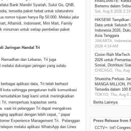
FAMILIARITÉ: Ketika
lalui Bank Mandiri Syariah, Sulut Go, QNB,
Bertemu dalam Sebua
ia, tersedia paket hebat untuk silaturahmi
Sat, Aug 8 2026 2:1
 nomor tujuan hanya Rp 50.000. Melalui jalur
HIKSEMI Tampilkan 
rt, Alfamidi, Indomaret, Mini Mart, Family
Data untuk Seluruh S
duk minuman untuk setiap pembelian paket
Indonesia 2026, Duk
Asia Tenggara
JAKARTA, Indonesia,
2026 4:14 AM
di Jaringan Handal Tri
Cision Raih MarTech
Ramadhan dan Lebaran, Tri juga
2026 untuk Pemantau
Sosial, Distribusi Si
 melalui dukungan jaringan yang selalu
CHICAGO, Thu, Aug 
Shueisha Perluas Ja
berbagai aplikasi data, Tri telah berhasil
MANGA MILLION, Pl
Tersedia dalam 100 
9 kota sehingga pengaturan trafik komunikasi
TOKYO, Thu, Aug 6 
ni memudahkan bagi kami untuk meningkatkan
Tri, memperluas kapasitas serta
Berita Lainnya
a saat ini pelanggan Tri dapat mengakses
ing applkasi dengan lebih cepat, “ papar
stomer Experience Management Tri. Pelanggan
Press Release from
 telepon melalui aplikasi WhatsApp dan Lines
CCTV+: Int'l Congres