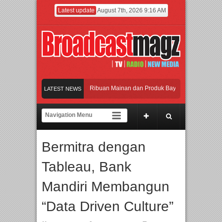
Latest update
August 7th, 2026 9:16 AM
ramaikan Jakarta dengan Ribuan Mainan dan Produk Bayi dari Seluruh Dunia, IB
LATEST NEWS
njadi Gerbang Inovasi dan Peluang Bisnis Industri Gifts dan Housewares Asia Te
MF 2026 Dorong Industri Beralih dari Kampanye ke Kolaborasi Jangka Panjang
Bermitra dengan
ayakan Perpaduan Warisan Dan Semangat Lokal, BIRKENSTOCK INDONESIA Memb
Tableau, Bank
ramaikan Jakarta dengan Ribuan Mainan dan Produk Bayi dari Seluruh Dunia, IB
Mandiri Membangun
“Data Driven Culture”