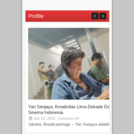
Profile
Yan Senjaya, Kreativitas Lima Dekade Dalam
Tam
Sinema Indonesia
Film
Dec 22, 2025
S
Comments Off
Jakarta, Broadcastmagz – Yan Senjaya adalah...
Beka
talen