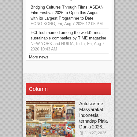
Bridging Cultures Through Films: ASEAN
Film Festival 2026 to Open this August
with its Largest Programme to Date
HONG KONG, Fri, Aug 7 2026 12:05 PM
HCLTech named among the world's most
sustainable companies by TIME magazine
NEW YORK and NOIDA, India, Fri, Aug 7
2026 10:43 AM
More news
Column
Antusiasme
Masyarakat
Indonesia
terhadap Piala
Dunia 2026...
Jun 27, 2026