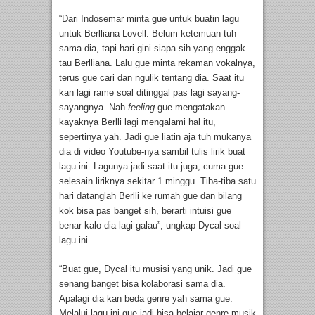
“Dari Indosemar minta gue untuk buatin lagu
untuk Berlliana Lovell. Belum ketemuan tuh
sama dia, tapi hari gini siapa sih yang enggak
tau Berlliana. Lalu gue minta rekaman vokalnya,
terus gue cari dan ngulik tentang dia. Saat itu
kan lagi rame soal ditinggal pas lagi sayang-
sayangnya. Nah
feeling
gue mengatakan
kayaknya Berlli lagi mengalami hal itu,
sepertinya yah. Jadi gue liatin aja tuh mukanya
dia di video Youtube-nya sambil tulis lirik buat
lagu ini. Lagunya jadi saat itu juga, cuma gue
selesain liriknya sekitar 1 minggu. Tiba-tiba satu
hari datanglah Berlli ke rumah gue dan bilang
kok bisa pas banget sih, berarti intuisi gue
benar kalo dia lagi galau”, ungkap Dycal soal
lagu ini.
“Buat gue, Dycal itu musisi yang unik. Jadi gue
senang banget bisa kolaborasi sama dia.
Apalagi dia kan beda genre yah sama gue.
Melalui lagu ini gue jadi bisa belajar genre musik