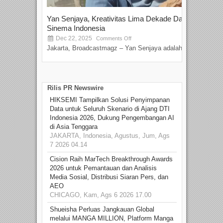
Yan Senjaya, Kreativitas Lima Dekade Dalam
Tam
Sinema Indonesia
Film
Dec 22, 2025
S
Comments Off
Jakarta, Broadcastmagz – Yan Senjaya adalah...
Beka
talen
Rilis PR Newswire
HIKSEMI Tampilkan Solusi Penyimpanan
Data untuk Seluruh Skenario di Ajang DTI
Indonesia 2026, Dukung Pengembangan AI
di Asia Tenggara
JAKARTA, Indonesia, Agustus, Jum, Ags
7 2026 04.14
Cision Raih MarTech Breakthrough Awards
2026 untuk Pemantauan dan Analisis
Media Sosial, Distribusi Siaran Pers, dan
AEO
CHICAGO, Kam, Ags 6 2026 17.00
Shueisha Perluas Jangkauan Global
melalui MANGA MILLION, Platform Manga