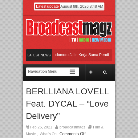
Latest update
August 8th, 2026 8:48 AM
UI dan Universitas Agung Podomoro Jalin Kerja Sama Pendidikan dan Riset untuk
LATEST NEWS
Meramaikan Jakarta dengan Ribuan Mainan dan Produk Bayi dari Seluruh Dunia, 
Menjadi Gerbang Inovasi dan Peluang Bisnis Industri Gifts dan Housewares Asia 
BERLLIANA LOVELL
UI dan Universitas Agung Podomoro Jalin Kerja Sama Pendidikan dan Riset untuk
Feat. DYCAL – “Love
Delivery”
Feb 25, 2021
broadcastmagz
Film &
,
Comments Off
Music
What's On