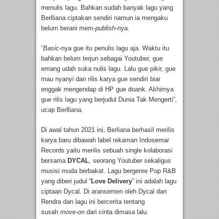
menulis lagu. Bahkan sudah banyak lagu yang
Berlliana ciptakan sendiri namun ia mengaku
belum berani mem-
publish
-nya.
“
Basic
-nya gue itu penulis lagu aja. Waktu itu
bahkan belum terjun sebagai Youtuber, gue
emang udah suka nulis lagu. Lalu gue pikir, gue
mau nyanyi dan rilis karya gue sendiri biar
enggak mengendap di HP gue doank. Akhirnya
gue rilis lagu yang berjudul Dunia Tak Mengerti”,
ucap Berlliana.
Di awal tahun 2021 ini, Berliana berhasil merilis
karya baru dibawah label rekaman Indosemar
Records yaitu merilis sebuah single kolaborasi
bersama
DYCAL
, seorang Youtuber sekaligus
musisi muda berbakat. Lagu bergenre Pop R&B
yang diberi judul “
Love Delivery
” ini adalah lagu
ciptaan Dycal. Di aransemen oleh Dycal dan
Rendra dan lagu ini bercerita tentang
susah
move-on
dari cinta dimasa lalu.