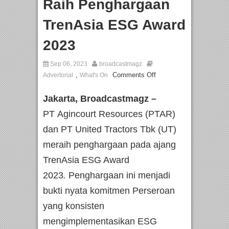
Raih Penghargaan
TrenAsia ESG Award
2023
Sep 06, 2023
broadcastmagz
,
Comments Off
Advertorial
What's On
Jakarta, Broadcastmagz –
PT Agincourt Resources (PTAR)
dan PT United Tractors Tbk (UT)
meraih penghargaan pada ajang
TrenAsia ESG Award
2023
.
Penghargaan ini menjadi
bukti nyata komitmen Perseroan
yang konsisten
mengimplementasikan ESG