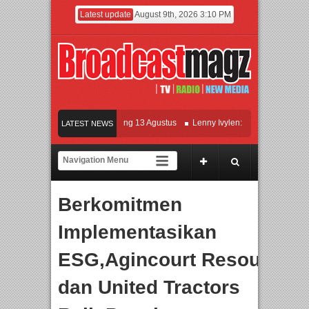
Latest update
August 9th, 2026 3:10 PM
m KETOK MEJIK Siap Tayang 13 Agustus
Lenny Ivylen: 26 Tahun Jaga Eksisten
LATEST NEWS
dan Universitas Agung Podomoro Jalin Kerja Sama Pendidikan dan Riset untuk Ce
amaikan Jakarta dengan Ribuan Mainan dan Produk Bayi dari Seluruh Dunia, IBT
Berkomitmen
Implementasikan
ESG,Agincourt Resources
dan
United Tractors