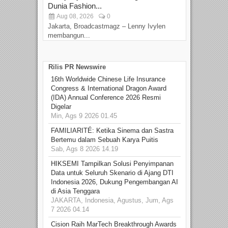
Dunia Fashion...
Sin
Aug 08, 2026
0
D
Jakarta, Broadcastmagz – Lenny Ivylen
Jaka
membangun...
Rilis PR Newswire
16th Worldwide Chinese Life Insurance
Congress & International Dragon Award
(IDA) Annual Conference 2026 Resmi
Digelar
Min, Ags 9 2026 01.45
FAMILIARITÉ: Ketika Sinema dan Sastra
Bertemu dalam Sebuah Karya Puitis
Sab, Ags 8 2026 14.19
HIKSEMI Tampilkan Solusi Penyimpanan
Data untuk Seluruh Skenario di Ajang DTI
Indonesia 2026, Dukung Pengembangan AI
di Asia Tenggara
JAKARTA, Indonesia, Agustus, Jum, Ags
7 2026 04.14
Cision Raih MarTech Breakthrough Awards