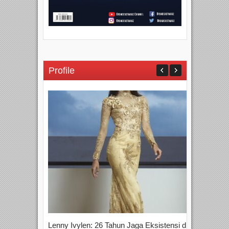
Profile
Lenny Ivylen: 26 Tahun Jaga Eksistensi di
Yan