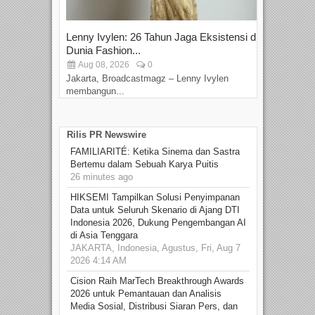
Lenny Ivylen: 26 Tahun Jaga Eksistensi di
Yan
Dunia Fashion...
Sin
Aug 08, 2026
0
D
Jakarta, Broadcastmagz – Lenny Ivylen
Jaka
membangun...
Rilis PR Newswire
FAMILIARITÉ: Ketika Sinema dan Sastra
Bertemu dalam Sebuah Karya Puitis
26 minutes ago
HIKSEMI Tampilkan Solusi Penyimpanan
Data untuk Seluruh Skenario di Ajang DTI
Indonesia 2026, Dukung Pengembangan AI
di Asia Tenggara
JAKARTA, Indonesia, Agustus, Fri, Aug 7
2026 4:14 AM
Cision Raih MarTech Breakthrough Awards
2026 untuk Pemantauan dan Analisis
Media Sosial, Distribusi Siaran Pers, dan