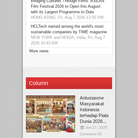
Bridging Cultures Through Films: ASEAN
Film Festival 2026 to Open this August
with its Largest Programme to Date
HONG KONG, Fri, Aug 7 2026 12:05 PM
HCLTech named among the world's most
sustainable companies by TIME magazine
NEW YORK and NOIDA, India, Fri, Aug 7
2026 10:43 AM
More news
Column
Antusiasme
Masyarakat
Indonesia
terhadap Piala
Dunia 2026...
Jun 27, 2026
Comments Off