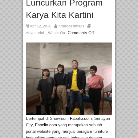
Luncurkan Program
Karya Kita Kartini
Apr 12, 2018
broadcastmagz
,
Comments Off
Advertorial
What's On
Bertempat di Showroom
Fabelio.com
, Senayan
City,
Fabelio.com
yang merupakan sebuah
portal website yang menjual beragam furniture
berkualitas premium asli Indonesia dengan