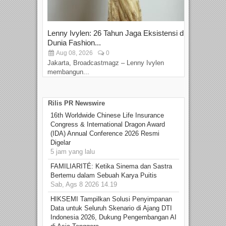
Lenny Ivylen: 26 Tahun Jaga Eksistensi di
Yan
Dunia Fashion...
Sin
Aug 08, 2026
0
D
Jakarta, Broadcastmagz – Lenny Ivylen
Jaka
membangun...
Rilis PR Newswire
16th Worldwide Chinese Life Insurance
Congress & International Dragon Award
(IDA) Annual Conference 2026 Resmi
Digelar
5 jam yang lalu
FAMILIARITÉ: Ketika Sinema dan Sastra
Bertemu dalam Sebuah Karya Puitis
Sab, Ags 8 2026 14.19
HIKSEMI Tampilkan Solusi Penyimpanan
Data untuk Seluruh Skenario di Ajang DTI
Indonesia 2026, Dukung Pengembangan AI