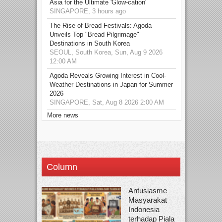
Asia for the Ultimate 'Glow-cation'
SINGAPORE, 3 hours ago
The Rise of Bread Festivals: Agoda
Unveils Top "Bread Pilgrimage"
Destinations in South Korea
SEOUL, South Korea, Sun, Aug 9 2026
12:00 AM
Agoda Reveals Growing Interest in Cool-
Weather Destinations in Japan for Summer
2026
SINGAPORE, Sat, Aug 8 2026 2:00 AM
More news
Column
Antusiasme
Masyarakat
Indonesia
terhadap Piala