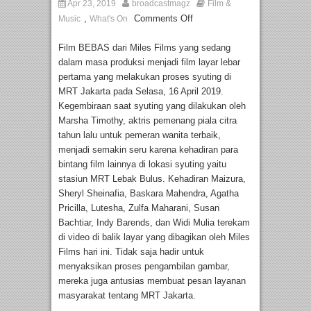
Apr 23, 2019
broadcastmagz
Film &
,
Comments Off
Music
What's On
Film BEBAS dari Miles Films yang sedang
dalam masa produksi menjadi film layar lebar
pertama yang melakukan proses syuting di
MRT Jakarta pada Selasa, 16 April 2019.
Kegembiraan saat syuting yang dilakukan oleh
Marsha Timothy, aktris pemenang piala citra
tahun lalu untuk pemeran wanita terbaik,
menjadi semakin seru karena kehadiran para
bintang film lainnya di lokasi syuting yaitu
stasiun MRT Lebak Bulus. Kehadiran Maizura,
Sheryl Sheinafia, Baskara Mahendra, Agatha
Pricilla, Lutesha, Zulfa Maharani, Susan
Bachtiar, Indy Barends, dan Widi Mulia terekam
di video di balik layar yang dibagikan oleh Miles
Films hari ini. Tidak saja hadir untuk
menyaksikan proses pengambilan gambar,
mereka juga antusias membuat pesan layanan
masyarakat tentang MRT Jakarta.