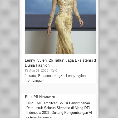
Lenny Ivylen: 26 Tahun Jaga Eksistensi di
Yan
Dunia Fashion...
Sin
Aug 08, 2026
0
D
Jakarta, Broadcastmagz – Lenny Ivylen
Jaka
membangun...
Rilis PR Newswire
HIKSEMI Tampilkan Solusi Penyimpanan
Data untuk Seluruh Skenario di Ajang DTI
Indonesia 2026, Dukung Pengembangan AI
di Asia Tenggara