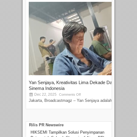
Yan Senjaya, Kreativitas Lima Dekade Dalam
Tam
Sinema Indonesia
Film
Dec 22, 2025
S
Comments Off
Jakarta, Broadcastmagz – Yan Senjaya adalah...
Beka
talen
Rilis PR Newswire
HIKSEMI Tampilkan Solusi Penyimpanan