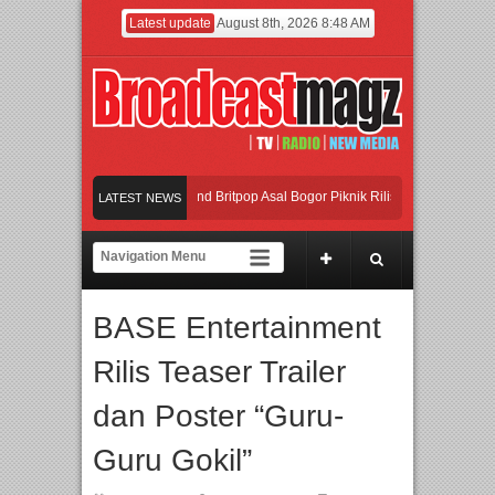
Latest update
August 8th, 2026 8:48 AM
etak Talenta Unggul
Band Britpop Asal Bogor Piknik Rilis Mini Album “Astrometr
LATEST NEWS
TE 2026 Siap Digelar!
nggara, IGHE 2026 Kembali Digelar di Jakarta
Afan Hadirkan Hipdut Modern “J
BASE Entertainment
etak Talenta Unggul
Rilis Teaser Trailer
dan Poster “Guru-
Guru Gokil”