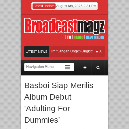
Latest update
August 6th, 2026 2:31 PM
Afan Hadirkan Hipdut Modern “Jangan Ungkit-Ungkit”
APMF 2026 Dorong Indus
LATEST NEWS
Rayakan Perpaduan Warisan Dan Semangat Lokal, BIRKENSTOCK INDONESIA Me
Kolaborasi UT School, PTBA, dan Kamaju Tingkatkan Kualitas SDM melalui Basi
Basboi Siap Merilis
Twilite Orchestra Presents The Beatles & Queen – feat. Marcello Tahitoe dan San
Album Debut
‘Adulting For
Dummies’