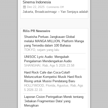
Sinema Indonesia
Film
Dec 22, 2025
S
Comments Off
Jakarta, Broadcastmagz – Yan Senjaya adalah...
Beka
talen
Rilis PR Newswire
Shueisha Perluas Jangkauan Global
melalui MANGA MILLION, Platform Manga
yang Tersedia dalam 100 Bahasa
TOKYO, sejam yang lalu
UNISOC Lyric Audio: Mengubah
Pengalaman Mendengarkan Audio
SHANGHAI, Rab, Ags 5 2026 23.58
Hard Rock Cafe dan Coca-Cola®
Meluncurkan Kompetisi Musik Hard Rock
Rising untuk Musisi Pendatang Baru
HOLLYWOOD, Florida, Agustus, Rab, Ags
5 2026 22.15
Laporan Cision Peringatkan Merek tentang
'Jebakan Fragmentasi Data' yang
Merugikan