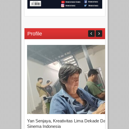
Profile
Yan Senjaya, Kreativitas Lima Dekade Dalam
Tam
Sinema Indonesia
Film