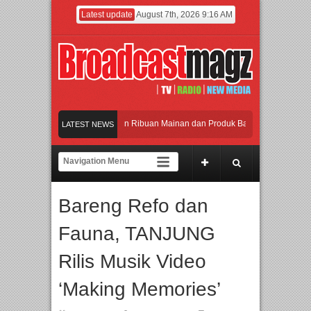
Latest update
August 7th, 2026 9:16 AM
Meramaikan Jakarta dengan Ribuan Mainan dan Produk Bayi dari Seluruh Dunia, 
LATEST NEWS
Menjadi Gerbang Inovasi dan Peluang Bisnis Industri Gifts dan Housewares Asia 
APMF 2026 Dorong Industri Beralih dari Kampanye ke Kolaborasi Jangka Panjang
Bareng Refo dan
Rayakan Perpaduan Warisan Dan Semangat Lokal, BIRKENSTOCK INDONESIA Me
Fauna, TANJUNG
Meramaikan Jakarta dengan Ribuan Mainan dan Produk Bayi dari Seluruh Dunia, 
Rilis Musik Video
‘Making Memories’