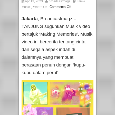
Apr 13, 2023
broadcastmagz
Film &
,
Comments Off
Music
What's On
Jakarta
, Broadcastmagz –
TANJUNG suguhkan Musik video
bertajuk ‘Making Memories’. Musik
video ini bercerita tentang cinta
dan segala aspek indah di
dalamnya yang membuat
perasaan penuh dengan ‘kupu-
kupu dalam perut’.