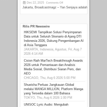
Dec 22, 2025
S
Comments Off
Jakarta, Broadcastmagz – Yan Senjaya adalah...
Beka
talen
Rilis PR Newswire
HIKSEMI Tampilkan Solusi Penyimpanan
Data untuk Seluruh Skenario di Ajang DTI
Indonesia 2026, Dukung Pengembangan AI
di Asia Tenggara
JAKARTA, Indonesia, Agustus, Fri, Aug 7
2026 4:14 AM
Cision Raih MarTech Breakthrough Awards
2026 untuk Pemantauan dan Analisis
Media Sosial, Distribusi Siaran Pers, dan
AEO
CHICAGO, Thu, Aug 6 2026 5:00 PM
Shueisha Perluas Jangkauan Global
melalui MANGA MILLION, Platform Manga
yang Tersedia dalam 100 Bahasa
TOKYO, Thu, Aug 6 2026 1:00 PM
UNISOC Lyric Audio: Mengubah