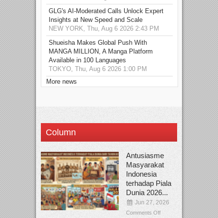
GLG's AI-Moderated Calls Unlock Expert
Insights at New Speed and Scale
NEW YORK, Thu, Aug 6 2026 2:43 PM
Shueisha Makes Global Push With
MANGA MILLION, A Manga Platform
Available in 100 Languages
TOKYO, Thu, Aug 6 2026 1:00 PM
More news
Column
Antusiasme
Masyarakat
Indonesia
terhadap Piala
Dunia 2026...
Jun 27, 2026
Comments Off