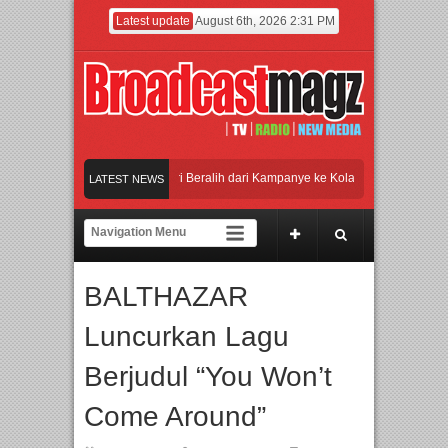
Latest update
August 6th, 2026 2:31 PM
APMF 2026 Dorong Industri Beralih dari Kampanye ke Kolaborasi Jangka Panjan
LATEST NEWS
KENSTOCK INDONESIA Membuka Took di Ubud, Bali
litas SDM melalui Basic Mechanic Course
BALTHAZAR
Marcello Tahitoe dan Sandhy Sondoro
Afan Hadirkan Hipdut Modern “Jangan Ung
Luncurkan Lagu
Berjudul “You Won’t
Come Around”