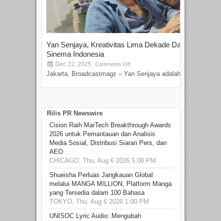
Yan Senjaya, Kreativitas Lima Dekade Dalam
Tam
Sinema Indonesia
Film
Dec 22, 2025
S
Comments Off
Jakarta, Broadcastmagz – Yan Senjaya adalah...
Beka
talen
Rilis PR Newswire
Cision Raih MarTech Breakthrough Awards
2026 untuk Pemantauan dan Analisis
Media Sosial, Distribusi Siaran Pers, dan
AEO
CHICAGO, Thu, Aug 6 2026 5:00 PM
Shueisha Perluas Jangkauan Global
melalui MANGA MILLION, Platform Manga
yang Tersedia dalam 100 Bahasa
TOKYO, Thu, Aug 6 2026 1:00 PM
UNISOC Lyric Audio: Mengubah