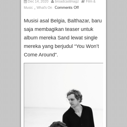
Dec 14, 2020
broadcastmagz
Film &
,
Comments Off
Music
What's On
Musisi asal Belgia, Balthazar, baru
saja membagikan teaser untuk
album mereka Sand lewat single
mereka yang berjudul “You Won’t
Come Around”.