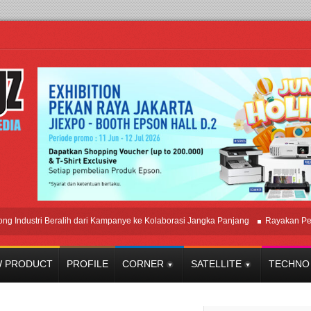
stri Beralih dari Kampanye ke Kolaborasi Jangka Panjang
Rayakan Perpadua
 PRODUCT
PROFILE
CORNER
SATELLITE
TECHNO