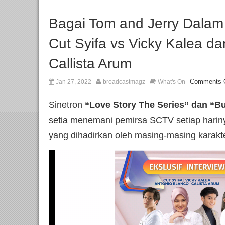
Bagai Tom and Jerry Dalam
Cut Syifa vs Vicky Kalea da
Callista Arum
Comments 
Jan 27, 2022
broadcastmagz
What's On
Sinetron
“Love Story The Series” dan “Bu
setia menemani pemirsa SCTV setiap hariny
yang dihadirkan oleh masing-masing karakte