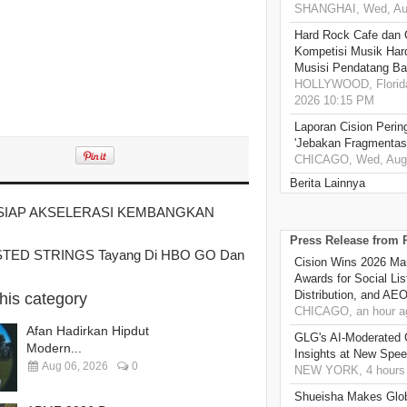
SHANGHAI, Wed, Aug
Hard Rock Cafe dan
Kompetisi Musik Har
Musisi Pendatang Ba
HOLLYWOOD, Florida
2026 10:15 PM
Laporan Cision Perin
'Jebakan Fragmentas
CHICAGO, Wed, Aug 
Berita Lainnya
, SIAP AKSELERASI KEMBANGKAN
Press Release from
 TWISTED STRINGS Tayang Di HBO GO Dan
Cision Wins 2026 Ma
Awards for Social Li
Distribution, and AE
this category
CHICAGO, an hour a
Afan Hadirkan Hipdut
GLG's AI-Moderated 
Modern...
Insights at New Spe
Aug 06, 2026
0
NEW YORK, 4 hours
Shueisha Makes Glo