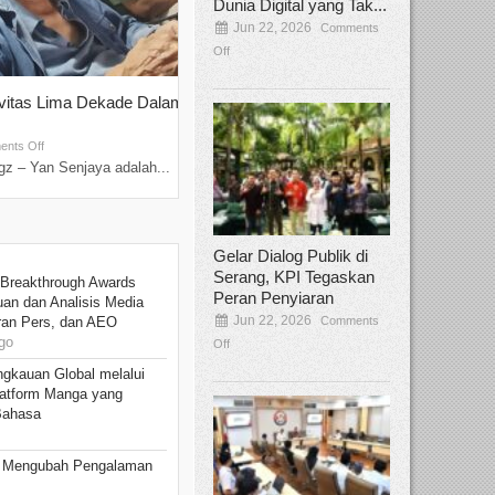
Dunia Digital yang Tak...
Jun 22, 2026
Comments
Off
ivitas Lima Dekade Dalam
Tamee Irelly Menjadi Juri Open Casti
Film Terbaru...
Sep 08, 2025
nts Off
Comments Off
z – Yan Senjaya adalah...
Bekasi, Broadcastmagz – Dalam upaya me
talenta...
Gelar Dialog Publik di
Serang, KPI Tegaskan
 Breakthrough Awards
Peran Penyiaran
an dan Analisis Media
Jun 22, 2026
Comments
aran Pers, dan AEO
go
Off
ngkauan Global melalui
atform Manga yang
Bahasa
: Mengubah Pengalaman