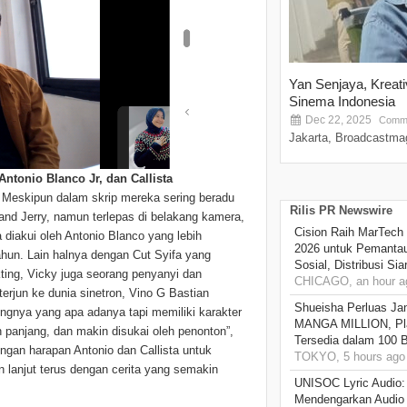
Yan Senjaya, Kreat
Sinema Indonesia
Dec 22, 2025
Comme
Jakarta, Broadcastmag
 Antonio Blanco Jr, dan Callista
. Meskipun dalam skrip mereka sering beradu
Rilis PR Newswire
and Jerry, namun terlepas di belakang kamera,
Cision Raih MarTech
diakui oleh Antonio Blanco yang lebih
2026 untuk Pemantau
ahun. Lain halnya dengan Cut Syifa yang
Sosial, Distribusi Si
ting, Vicky juga seorang penyanyi dan
CHICAGO, an hour a
terjun ke dunia sinetron, Vino G Bastian
Shueisha Perluas Ja
ngnya yang apa adanya tapi memiliki karakter
MANGA MILLION, Pl
panjang, dan makin disukai oleh penonton”,
Tersedia dalam 100 
ngan harapan Antonio dan Callista untuk
TOKYO, 5 hours ago
an lanjut terus dengan cerita yang semakin
UNISOC Lyric Audio
Mendengarkan Audio