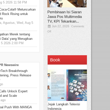
 5 2026 11:58 PM
 Coca-Cola® Meluncurkan
Pembinaan Isi Siaran
d Rock Rising untuk
Jawa Pos Multimedia
ru
TV, KPI Tekankan...
, Agustus, Wed, Aug 5
Jun 22, 2026
Comments
Off
gatkan Merek tentang
i Data' yang Merugikan
5 2026 2:00 PM
Book
 PR Newswire
rTech Breakthrough
stening, Press Release
O
go
Calls Unlock Expert
ed and Scale
 ago
Jejak Langkah Televisi
bal Push With MANGA
Indonesia