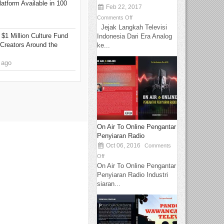
tform Available in 100
Feb 22, 2017
Comments Off
Jejak Langkah Televisi
 $1 Million Culture Fund
Indonesia Dari Era Analog
Creators Around the
ke...
 ago
On Air To Online Pengantar
Penyiaran Radio
Oct 06, 2016
Comments
Off
On Air To Online Pengantar
Penyiaran Radio Industri
siaran...