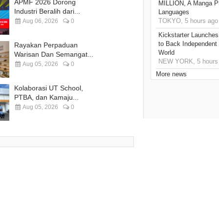
APMF 2026 Dorong
MILLION, A Manga Pla
Industri Beralih dari...
Languages
TOKYO, 5 hours ago
Aug 06, 2026
0
Kickstarter Launches
to Back Independent 
Rayakan Perpaduan
World
Warisan Dan Semangat...
NEW YORK, 5 hours
Aug 05, 2026
0
More news
Kolaborasi UT School,
PTBA, dan Kamaju...
Aug 05, 2026
0