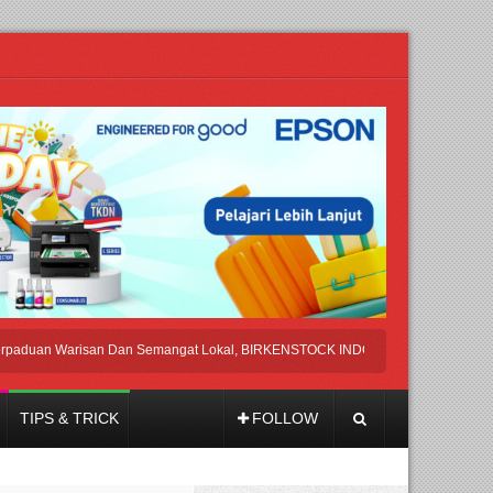
n Warisan Dan Semangat Lokal, BIRKENSTOCK INDONESIA Membuka Took di Ub
TIPS & TRICK
FOLLOW