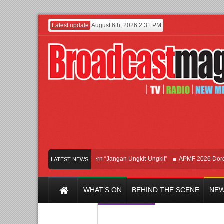
Latest update
August 6th, 2026 2:31 PM
Afan Hadirkan Hipdut Modern “Jangan Ungkit-Ungkit”
APMF 2026 Dorong Indu
LATEST NEWS
WHAT’S ON
BEHIND THE SCENE
NEW
Y CHANNEL
FILM & MUSIC