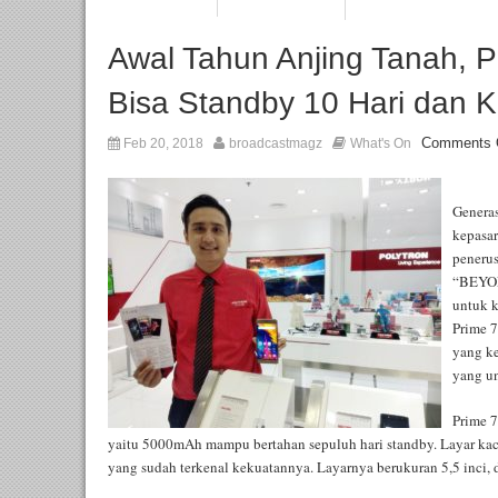
Awal Tahun Anjing Tanah, Po
Bisa Standby 10 Hari dan 
Comments 
Feb 20, 2018
broadcastmagz
What's On
Generas
kepasar
peneru
“BEYON
untuk k
Prime 
yang ke
yang u
Prime 7
yaitu 5000mAh mampu bertahan sepuluh hari standby. Layar kac
yang sudah terkenal kekuatannya. Layarnya berukuran 5,5 inci, 