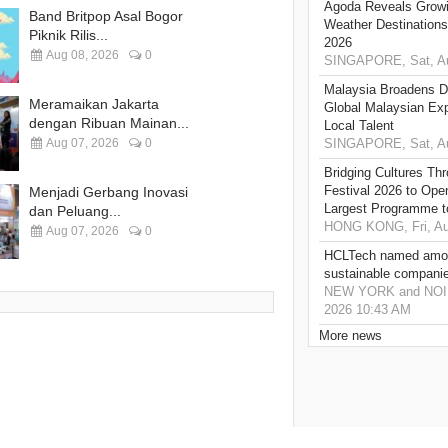
Agoda Reveals Growin
Band Britpop Asal Bogor
Weather Destination
Piknik Rilis...
2026
Aug 08, 2026
0
SINGAPORE, Sat, Au
Malaysia Broadens Di
Meramaikan Jakarta
Global Malaysian Exp
dengan Ribuan Mainan...
Local Talent
Aug 07, 2026
0
SINGAPORE, Sat, Au
Bridging Cultures T
Festival 2026 to Open
Menjadi Gerbang Inovasi
Largest Programme t
dan Peluang...
HONG KONG, Fri, Au
Aug 07, 2026
0
HCLTech named amon
sustainable compani
NEW YORK and NOIDA,
2026 10:43 AM
More news