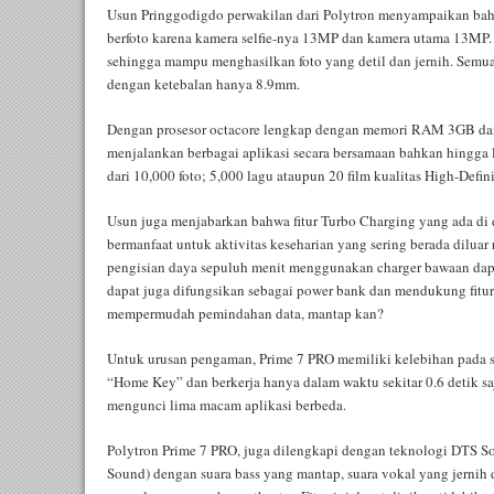
Usun Pringgodigdo perwakilan dari Polytron menyampaikan bah
berfoto karena kamera selfie-nya 13MP dan kamera utama 13MP. 
sehingga mampu menghasilkan foto yang detil dan jernih. Semu
dengan ketebalan hanya 8.9mm.
Dengan prosesor octacore lengkap dengan memori RAM 3GB d
menjalankan berbagai aplikasi secara bersamaan bahkan hingga 
dari 10,000 foto; 5,000 lagu ataupun 20 film kualitas High-Defini
Usun juga menjabarkan bahwa fitur Turbo Charging yang ada di
bermanfaat untuk aktivitas keseharian yang sering berada dilua
pengisian daya sepuluh menit menggunakan charger bawaan dap
dapat juga difungsikan sebagai power bank dan mendukung fit
mempermudah pemindahan data, mantap kan?
Untuk urusan pengaman, Prime 7 PRO memiliki kelebihan pada se
“Home Key” dan berkerja hanya dalam waktu sekitar 0.6 detik saja
mengunci lima macam aplikasi berbeda.
Polytron Prime 7 PRO, juga dilengkapi dengan teknologi DTS So
Sound) dengan suara bass yang mantap, suara vokal yang jernih 