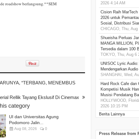
2026 4:14 AM
riode roadshow berlangsung.**SEM
Cision Raih MarTech
2026 untuk Pemantau
Sosial, Distribusi Si
CHICAGO, Thu, Aug 
Shueisha Perluas Ja
MANGA MILLION, Pl
Tersedia dalam 100 
TOKYO, Thu, Aug 6 
UNISOC Lyric Audio
Mendengarkan Audio
SHANGHAI, Wed, Aug
RBARUNYA, “TERBANG, MENEMBUS
Hard Rock Cafe dan
Kompetisi Musik Har
Musisi Pendatang Ba
erial Rellik Tayang Ekslusif Di Cinemax
HOLLYWOOD, Florida
this category
2026 10:15 PM
Berita Lainnya
UI dan Universitas Agung
Podomoro Jalin...
Aug 08, 2026
0
Press Release from