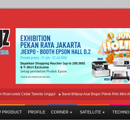
 untuk Cetak Talenta Unggul
Band Britpop Asal Bogor Piknik Rilis Mini Album “
 PRODUCT
PROFILE
CORNER
SATELLITE
TECHNO