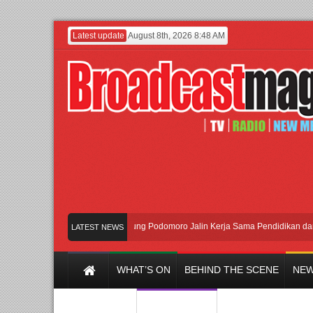
Latest update
August 8th, 2026 8:48 AM
UI dan Universitas Agung Podomoro Jalin Kerja Sama Pendidikan dan Riset
LATEST NEWS
WHAT’S ON
BEHIND THE SCENE
NEW
Y CHANNEL
FILM & MUSIC