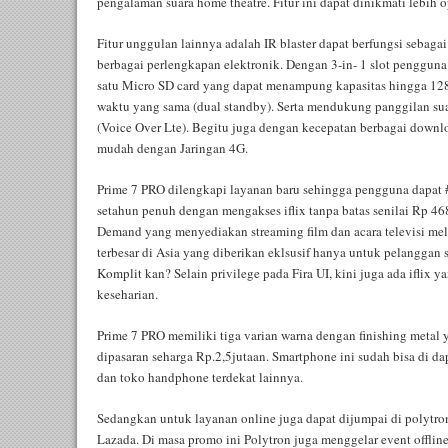
pengalaman suara home theatre. Fitur ini dapat dinikmati lebi
Fitur unggulan lainnya adalah IR blaster dapat berfungsi sebaga
berbagai perlengkapan elektronik. Dengan 3-in- 1 slot penggun
satu Micro SD card yang dapat menampung kapasitas hingga 128
waktu yang sama (dual standby). Serta mendukung panggilan sua
(Voice Over Lte). Begitu juga dengan kecepatan berbagai downlo
mudah dengan Jaringan 4G.
Prime 7 PRO dilengkapi layanan baru sehingga pengguna dapat
setahun penuh dengan mengakses iflix tanpa batas senilai Rp 46
Demand yang menyediakan streaming film dan acara televisi mela
terbesar di Asia yang diberikan eklsusif hanya untuk pelanggan 
Komplit kan? Selain privilege pada Fira UI, kini juga ada ifli
keseharian.
Prime 7 PRO memiliki tiga varian warna dengan finishing metal y
dipasaran seharga Rp.2,5jutaan. Smartphone ini sudah bisa di dapa
dan toko handphone terdekat lainnya.
Sedangkan untuk layanan online juga dapat dijumpai di polytron
Lazada. Di masa promo ini Polytron juga menggelar event offlin