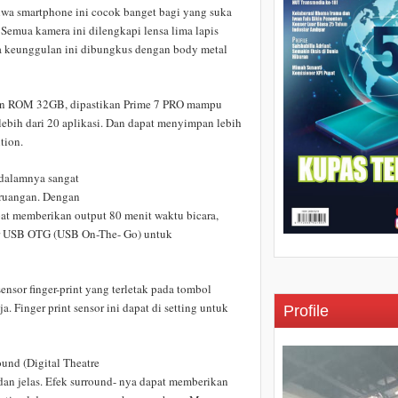
wa smartphone ini cocok banget bagi yang suka
Semua kamera ini dilengkapi lensa lima lapis
a keunggulan ini dibungkus dengan body metal
an ROM 32GB, dipastikan Prime 7 PRO mampu
lebih dari 20 aplikasi. Dan dapat menyimpan lebih
tion.
 dalamnya sangat
r ruangan. Dengan
at memberikan output 80 menit waktu bicara,
ur USB OTG (USB On-The- Go) untuk
nsor finger-print yang terletak pada tombol
. Finger print sensor ini dapat di setting untuk
Profile
und (Digital Theatre
dan jelas. Efek surround- nya dapat memberikan