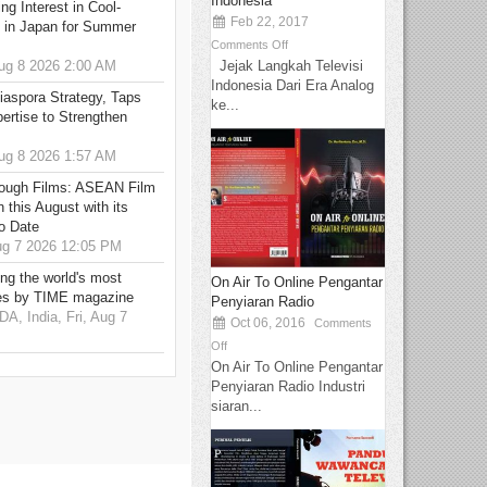
Indonesia
g Interest in Cool-
Feb 22, 2017
s in Japan for Summer
Comments Off
Jejak Langkah Televisi
g 8 2026 2:00 AM
Indonesia Dari Era Analog
aspora Strategy, Taps
ke...
ertise to Strengthen
g 8 2026 1:57 AM
hrough Films: ASEAN Film
 this August with its
o Date
g 7 2026 12:05 PM
g the world's most
On Air To Online Pengantar
es by TIME magazine
Penyiaran Radio
 India, Fri, Aug 7
Oct 06, 2016
Comments
Off
On Air To Online Pengantar
Penyiaran Radio Industri
siaran...