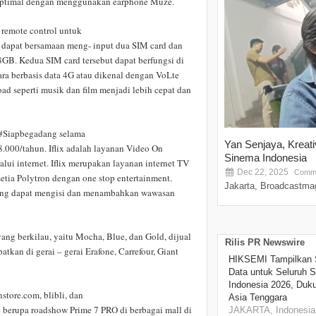
h optimal dengan menggunakan earphone Muze.
i remote control untuk
a dapat bersamaan meng- input dua SIM card dan
GB. Kedua SIM card tersebut dapat berfungsi di
ra berbasis data 4G atau dikenal dengan VoLte
ad seperti musik dan film menjadi lebih cepat dan
 #Siapbegadang selama
Yan Senjaya, Kreat
8.000/tahun. Iflix adalah layanan Video On
Sinema Indonesia
lui internet. Iflix merupakan layanan internet TV
Dec 22, 2025
Comme
setia Polytron dengan one stop entertainment.
Jakarta, Broadcastmag
x yang dapat mengisi dan menambahkan wawasan
ang berkilau, yaitu Mocha, Blue, dan Gold, dijual
Rilis PR Newswire
tkan di gerai – gerai Erafone, Carrefour, Giant
HIKSEMI Tampilkan 
Data untuk Seluruh S
Indonesia 2026, Duk
store.com, blibli, dan
Asia Tenggara
e berupa roadshow Prime 7 PRO di berbagai mall di
JAKARTA, Indonesia,