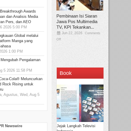
 Breakthrough Awards
Pembinaan Isi Siaran
an dan Analisis Media
Jawa Pos Multimedia
aran Pers, dan AEO
TV, KPI Tekankan...
6 2026 5:00 PM
Jun 22, 2026
Comments
ngkauan Global melalui
Off
atform Manga yang
Bahasa
2026 1:00 PM
: Mengubah Pengalaman
 5 2026 11:58 PM
Book
 Coca-Cola® Meluncurkan
d Rock Rising untuk
ru
, Agustus, Wed, Aug 5
Jejak Langkah Televisi
 PR Newswire