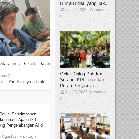
Dunia Digital yang Tak...
Jun 22, 2026
Comments
Off
ivitas Lima Dekade Dalam
Tamee Irelly Menjadi Juri Open Casti
Film Terbaru...
Gelar Dialog Publik di
Sep 08, 2025
nts Off
Comments Off
Serang, KPI Tegaskan
z – Yan Senjaya adalah...
Bekasi, Broadcastmagz – Dalam upaya me
Peran Penyiaran
talenta...
Jun 22, 2026
Comments
Off
Solusi Penyimpanan
kenario di Ajang DTI
ung Pengembangan AI di
 Agustus, Fri, Aug 7