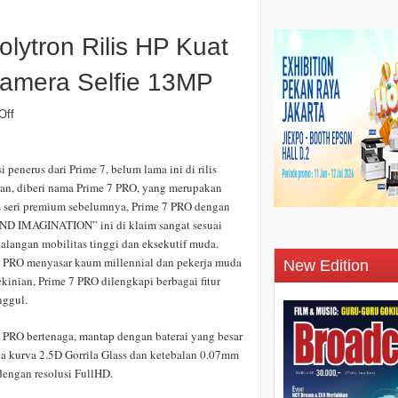
lytron Rilis HP Kuat
Kamera Selfie 13MP
Off
i penerus dari Prime 7, belum lama ini di rilis
an, diberi nama Prime 7 PRO, yang merupakan
s seri premium sebelumnya, Prime 7 PRO dengan
D IMAGINATION” ini di klaim sangat sesuai
alangan mobilitas tinggi dan eksekutif muda.
7 PRO menyasar kaum millennial dan pekerja muda
New Edition
kinian, Prime 7 PRO dilengkapi berbagai fitur
nggul.
 PRO bertenaga, mantap dengan baterai yang besar
a kurva 2.5D Gorrila Glass dan ketebalan 0.07mm
dengan resolusi FullHD.