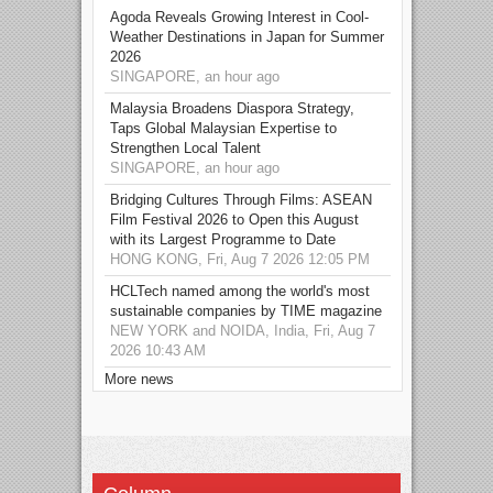
Agoda Reveals Growing Interest in Cool-
Weather Destinations in Japan for Summer
2026
SINGAPORE, an hour ago
Malaysia Broadens Diaspora Strategy,
Taps Global Malaysian Expertise to
Strengthen Local Talent
SINGAPORE, an hour ago
Bridging Cultures Through Films: ASEAN
Film Festival 2026 to Open this August
with its Largest Programme to Date
HONG KONG, Fri, Aug 7 2026 12:05 PM
HCLTech named among the world's most
sustainable companies by TIME magazine
NEW YORK and NOIDA, India, Fri, Aug 7
2026 10:43 AM
More news