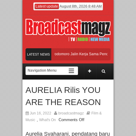
Latest update
August 8th, 2026 8:48 AM
UI dan Universitas Agung Podomoro Jalin Kerja Sama Pendidikan dan Riset untuk
LATEST NEWS
Meramaikan Jakarta dengan Ribuan Mainan dan Produk Bayi dari Seluruh Dunia, 
Menjadi Gerbang Inovasi dan Peluang Bisnis Industri Gifts dan Housewares Asia 
AURELIA Rilis YOU
UI dan Universitas Agung Podomoro Jalin Kerja Sama Pendidikan dan Riset untuk
ARE THE REASON
Jun 16, 2022
broadcastmagz
Film &
,
Comments Off
Music
What's On
Aurelia Syaharani, pendatang baru