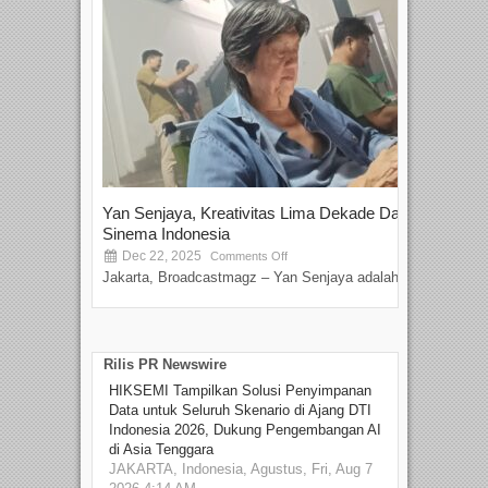
Yan Senjaya, Kreativitas Lima Dekade Dalam
Tam
Sinema Indonesia
Film
Dec 22, 2025
S
Comments Off
Jakarta, Broadcastmagz – Yan Senjaya adalah...
Beka
talen
Rilis PR Newswire
HIKSEMI Tampilkan Solusi Penyimpanan
Data untuk Seluruh Skenario di Ajang DTI
Indonesia 2026, Dukung Pengembangan AI
di Asia Tenggara
JAKARTA, Indonesia, Agustus, Fri, Aug 7