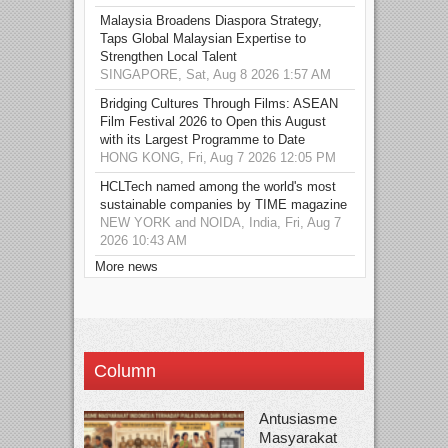
Malaysia Broadens Diaspora Strategy,
Taps Global Malaysian Expertise to
Strengthen Local Talent
SINGAPORE, Sat, Aug 8 2026 1:57 AM
Bridging Cultures Through Films: ASEAN
Film Festival 2026 to Open this August
with its Largest Programme to Date
HONG KONG, Fri, Aug 7 2026 12:05 PM
HCLTech named among the world's most
sustainable companies by TIME magazine
NEW YORK and NOIDA, India, Fri, Aug 7
2026 10:43 AM
More news
Column
Antusiasme
Masyarakat