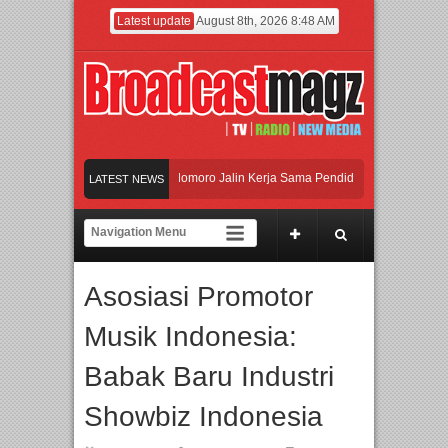
Latest update
August 8th, 2026 8:48 AM
dan Universitas Agung Podomoro Jalin Kerja Sama Pendidikan dan Riset untuk Ce
LATEST NEWS
amaikan Jakarta dengan Ribuan Mainan dan Produk Bayi dari Seluruh Dunia, IBT
jadi Gerbang Inovasi dan Peluang Bisnis Industri Gifts dan Housewares Asia Teng
Asosiasi Promotor
dan Universitas Agung Podomoro Jalin Kerja Sama Pendidikan dan Riset untuk Ce
Musik Indonesia:
Babak Baru Industri
Showbiz Indonesia