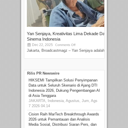
Yan Senjaya, Kreativitas Lima Dekade Dalam
Tam
Sinema Indonesia
Film
Dec 22, 2025
S
Comments Off
Jakarta, Broadcastmagz – Yan Senjaya adalah...
Beka
talen
Rilis PR Newswire
HIKSEMI Tampilkan Solusi Penyimpanan
Data untuk Seluruh Skenario di Ajang DTI
Indonesia 2026, Dukung Pengembangan AI
di Asia Tenggara
JAKARTA, Indonesia, Agustus, Jum, Ags
7 2026 04.14
Cision Raih MarTech Breakthrough Awards
2026 untuk Pemantauan dan Analisis
Media Sosial, Distribusi Siaran Pers, dan