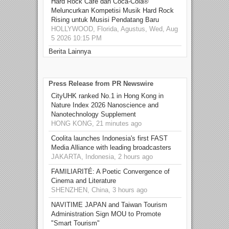
Hard Rock Cafe dan Coca-Cola®
Meluncurkan Kompetisi Musik Hard Rock
Rising untuk Musisi Pendatang Baru
HOLLYWOOD, Florida, Agustus, Wed, Aug
5 2026 10:15 PM
Berita Lainnya
Press Release from PR Newswire
CityUHK ranked No.1 in Hong Kong in
Nature Index 2026 Nanoscience and
Nanotechnology Supplement
HONG KONG, 21 minutes ago
Coolita launches Indonesia's first FAST
Media Alliance with leading broadcasters
JAKARTA, Indonesia, 2 hours ago
FAMILIARITÉ: A Poetic Convergence of
Cinema and Literature
SHENZHEN, China, 3 hours ago
NAVITIME JAPAN and Taiwan Tourism
Administration Sign MOU to Promote
"Smart Tourism"