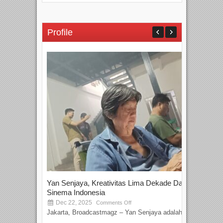
Profile
Yan Senjaya, Kreativitas Lima Dekade Dalam
Tam
Sinema Indonesia
Film
Dec 22, 2025
S
Comments Off
Jakarta, Broadcastmagz – Yan Senjaya adalah...
Beka
talen