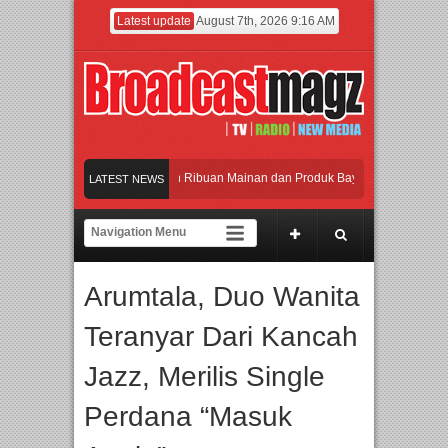
Latest update
August 7th, 2026 9:16 AM
eramaikan Jakarta dengan Ribuan Mainan dan Produk Bayi dari Seluruh Dunia, I
LATEST NEWS
enjadi Gerbang Inovasi dan Peluang Bisnis Industri Gifts dan Housewares Asia Te
PMF 2026 Dorong Industri Beralih dari Kampanye ke Kolaborasi Jangka Panjang
Arumtala, Duo Wanita
ayakan Perpaduan Warisan Dan Semangat Lokal, BIRKENSTOCK INDONESIA Mem
Teranyar Dari Kancah
eramaikan Jakarta dengan Ribuan Mainan dan Produk Bayi dari Seluruh Dunia, I
Jazz, Merilis Single
Perdana “Masuk