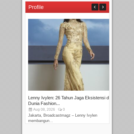
Profile
Lenny Ivylen: 26 Tahun Jaga Eksistensi di
Yan
Dunia Fashion...
Sin
Aug 08, 2026
0
D
Jakarta, Broadcastmagz – Lenny Ivylen
Jaka
membangun...